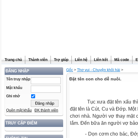
Trang chủ
Thành viên
Trợ giúp
Liên hệ
Liên kết
Mã code
E
Gốc
>
Thơ vui - Chuyện khôi hài
>
ĐĂNG NHẬP
Đặt tên con cho dễ nuôi.
Tên truy nhập
Mật khẩu
Ghi nhớ
Tục xưa đặt tên xấu thì dễ 
đặt tên là Cút, Cu và Đớp. Một
Quên mật khẩu
ĐK thành viên
chơi nhà. Người vợ thay mặt 
lắm. Đến bữa ăn người vợ bảo 
TRUY CẬP ĐIỂM
- Dọn cơm cho bác, Đớp! Ng