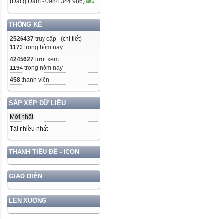
(Đặng Đạm - 0984 344 986)
THỐNG KÊ
2526437
truy cập (
chi tiết
)
1173
trong hôm nay
4245627
lượt xem
1194
trong hôm nay
458
thành viên
SẮP XẾP DỮ LIỆU
Mới nhất
Tải nhiều nhất
THANH TIÊU ĐỀ - ICON
GIAO DIỆN
LEN XUONG