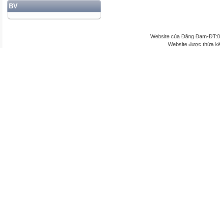
BV
Website của Đặng Đạm-ĐT:
Website được thừa k