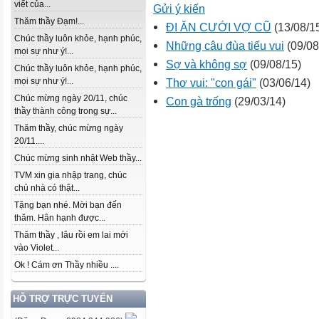
viết của...
Gửi ý kiến
Thăm thầy Đạm!...
ĐI ĂN CƯỚI VỢ CŨ
(13/08/1
Chúc thầy luôn khỏe, hạnh phúc,
Những câu đùa tiếu vui
(09/08
mọi sự như ý!...
Sợ và không sợ
(09/08/15)
Chúc thầy luôn khỏe, hạnh phúc,
Thơ vui: "con gái"
(03/06/14)
mọi sự như ý!...
Chúc mừng ngày 20/11, chúc
Con gà trống
(29/03/14)
thầy thành công trong sự...
Thăm thầy, chúc mừng ngày
20/11....
Chúc mừng sinh nhật Web thầy...
TVM xin gia nhập trang, chúc
chủ nhà có thật...
Tặng bạn nhé. Mời bạn đến
thăm. Hân hạnh được...
Thăm thầy , lâu rồi em lai mới
vào Violet...
Ok ! Cám ơn Thầy nhiều ....
HỖ TRỢ TRỰC TUYẾN