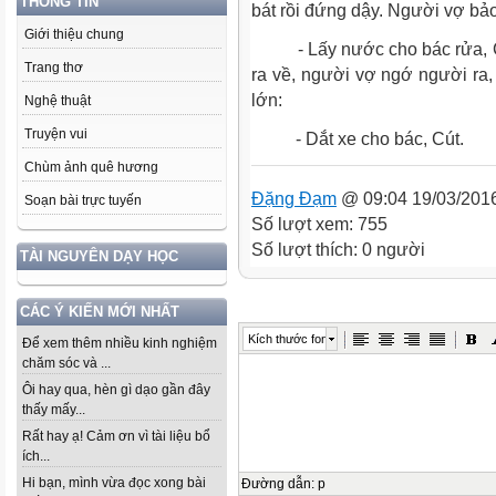
THÔNG TIN
bát rồi đứng dậy. Người vợ bảo
Giới thiệu chung
- Lấy nước cho bác rửa, Cu!
Trang thơ
ra về, người vợ ngớ người ra,
lớn:
Nghệ thuật
Truyện vui
- Dắt xe cho bác, Cút.
Chùm ảnh quê hương
Đặng Đạm
@ 09:04 19/03/201
Soạn bài trực tuyến
Số lượt xem: 755
Số lượt thích: 0 người
TÀI NGUYÊN DẠY HỌC
CÁC Ý KIẾN MỚI NHẤT
Kích thước font
Để xem thêm nhiều kinh nghiệm
chăm sóc và ...
Ôi hay qua, hèn gì dạo gần đây
thấy mấy...
Rất hay ạ! Cảm ơn vì tài liệu bổ
ích...
Hi bạn, mình vừa đọc xong bài
Đường dẫn
:
p