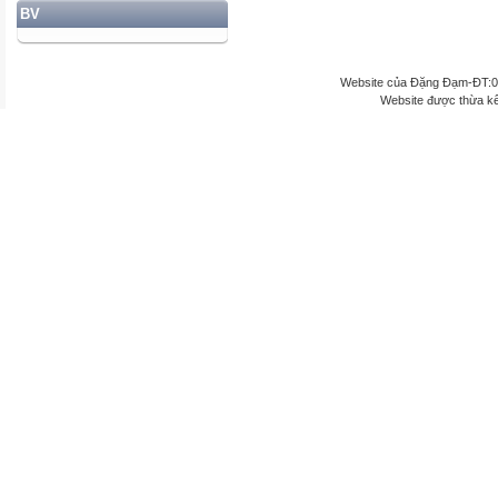
BV
Website của Đặng Đạm-ĐT:
Website được thừa k