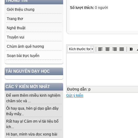
THÔNG TIN
Số lượt thích:
0 người
Giới thiệu chung
Trang thơ
Nghệ thuật
Truyện vui
Chùm ảnh quê hương
Kích thước font
Soạn bài trực tuyến
TÀI NGUYÊN DẠY HỌC
CÁC Ý KIẾN MỚI NHẤT
Đường dẫn
:
p
Gửi ý kiến
Để xem thêm nhiều kinh nghiệm
chăm sóc và ...
Ôi hay qua, hèn gì dạo gần đây
thấy mấy...
Rất hay ạ! Cảm ơn vì tài liệu bổ
ích...
Hi bạn, mình vừa đọc xong bài