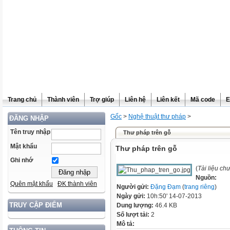
Trang chủ
Thành viên
Trợ giúp
Liên hệ
Liên kết
Mã code
E
Gốc
>
Nghệ thuật thư pháp
>
ĐĂNG NHẬP
Tên truy nhập
Thư pháp trên gỗ
Mật khẩu
Thư pháp trên gỗ
Ghi nhớ
(
Tài liệu ch
Nguồn:
Quên mật khẩu
ĐK thành viên
Người gửi:
Đặng Đạm
(
trang riêng
)
Ngày gửi:
10h:50' 14-07-2013
TRUY CẬP ĐIỂM
Dung lượng:
46.4 KB
Số lượt tải:
2
Mô tả: