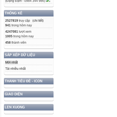
(Đặng Đạm - 0984 344 986)
THỐNG KÊ
2527819
truy cập (
chi tiết
)
941
trong hôm nay
4247081
lượt xem
1005
trong hôm nay
458
thành viên
SẮP XẾP DỮ LIỆU
Mới nhất
Tải nhiều nhất
THANH TIÊU ĐỀ - ICON
GIAO DIỆN
LEN XUONG