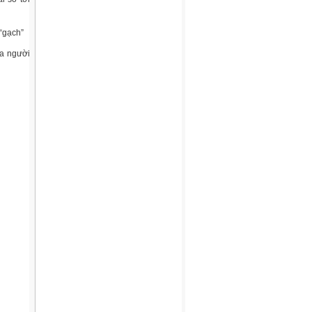
“gạch”
ủa người