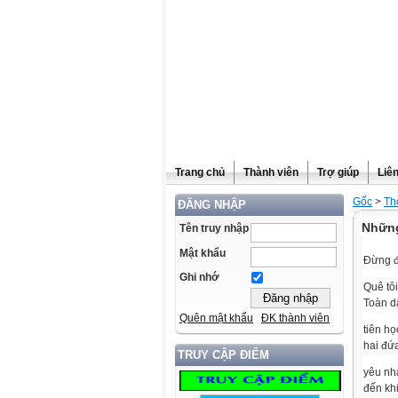
Trang chủ
Thành viên
Trợ giúp
Liê
Gốc
>
Th
ĐĂNG NHẬP
Những
Tên truy nhập
Mật khẩu
Đừng đa
Ghi nhớ
Quê tô
Toàn d
Quên mật khẩu
ĐK thành viên
tiên họ
hai đứ
TRUY CẬP ĐIỂM
yêu nh
đến kh