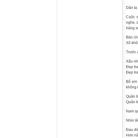
Dân ta
Cuộc s
nghe, 
hàng x
Bản ch
Xô khô
Trước đ
Xấu nh
Đẹp tra
Đẹp tra
Bố em 
không 
Quân t
Quân tử
Nam qu
Nhìn lê
Đau đớ
Hơn nă