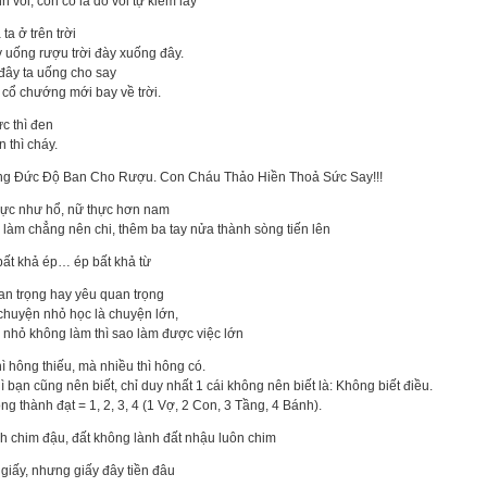
nh voi, còn cỏ là do voi tự kiếm lấy
 ta ở trên trời
y uống rượu trời đày xuống đây.
đây ta uống cho say
 cổ chướng mới bay về trời.
c thì đen
 thì cháy.
g Đức Độ Ban Cho Rượu. Con Cháu Thảo Hiền Thoả Sức Say!!!
ực như hổ, nữ thực hơn nam
 làm chẳng nên chi, thêm ba tay nửa thành sòng tiến lên
ất khả ép… ép bất khả từ
an trọng hay yêu quan trọng
 chuyện nhỏ học là chuyện lớn,
c nhỏ không làm thì sao làm được việc lớn
hì hông thiếu, mà nhiều thì hông có.
ì bạn cũng nên biết, chỉ duy nhất 1 cái không nên biết là: Không biết điều.
ng thành đạt = 1, 2, 3, 4 (1 Vợ, 2 Con, 3 Tầng, 4 Bánh).
nh chim đậu, đất không lành đất nhậu luôn chim
 giấy, nhưng giấy đây tiền đâu