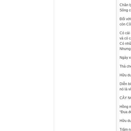
Chân lý
Sông c
Đối vớ
còn Cô
Có cái 
và có c
Có nhữ
Nhưng,
Ngày x
Thà ch
Hữu du
Diễn b
nó là 
CÂY N
Hồng n
“Đua đò
Hữu du
Trăm n