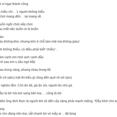
i vì ngại thành công
g hiểu chỉ… 1 người không hiểu
chơi mang đến… lại mang về…
uồn ngồi chửi sếp chơi
u mất việc buồn ơi là buồn
iàu
àu không khó, nhưng khó ở chỗ làm mãi mà không giàu!
h không thiếu, có điều phải biết “chiều”..
m canh em nhớ anh canh đầu
nh sau em u sầu ngủ tiếp
au trong sáng, phang nhau trong tối.
-cờ (abc) mãi thì kiểu gì cũng đến quờ-rờ-sờ (qrs).
i nghèo lắm. Chó ăn đá, gà ăn sỏi, người ăn chó gà.
ầu là bờ mà bơi sang bên kia…. cũng là bờ.
đàn ông đích thực là người khi vô đến cây xăng phải mạnh miệng: “Đầy bình cho ta
àng
ai cho đáng nên trai, vắt chanh bỏ vỏ mấy ai… đã từng