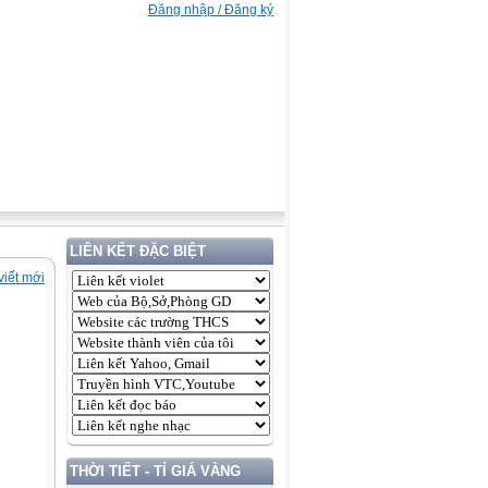
Đăng nhập / Đăng ký
LIÊN KẾT ĐẶC BIỆT
viết mới
THỜI TIẾT - TỈ GIÁ VÀNG