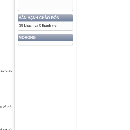
HÂN HẠNH CHÀO ĐÓN
39 khách và 0 thành viên
MORONG
sao giàu
m và nói
i sờ tới