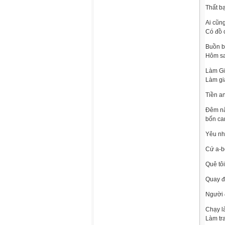
Thất bạ
Ai cũn
Có đồ 
Buồn b
Hôm sa
Làm G
Làm gi
Tiền an
Đêm nă
bốn ca
Yêu nh
Cứ a-bờ
Quê tô
Quay đ
Người 
Chạy l
Làm tr