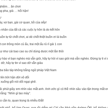
ghiệm… ăn chơi
ng pha, già … hối hận!
”
y, vợ bạn, gái cơ quan, bồ của sếp!
nhân của tất cả các cuộc ly hôn là do kết hôn
ồn tự tử chết chơi, ai dè chết thiệt buồn ơi là buồn
 con trông mòn củ ấu, trai một ấu rủ rỉ gái 1 con
ự như cái bao cao su chỉ dùng được một lần thôi
 hào vì bạn nghèo mà vẫn giỏi, hãy tự hỏi vì sao giỏi mà vẫn nghèo. Đừng tự ti vì 
dở, hãy tự tin vì sao dở vẫn giàu
ba bão táp không bằng ngữ pháp Việt Nam
 lên trời hận đời vô đối
 xuống gối nói dối ngại ghê.
i phút giây em nhìn vào mắt anh. Anh ước gì có thề nhìn sâu vào tận trong mắt e
rằng: “Nhìn gì tao mày”.
o cần to, quan trọng là nhiều Đất!
mặt phố, bố làm Quan: xưa rồi diễm ơi! Chỉ cần Nhà gần đường Ôtô, bố không a