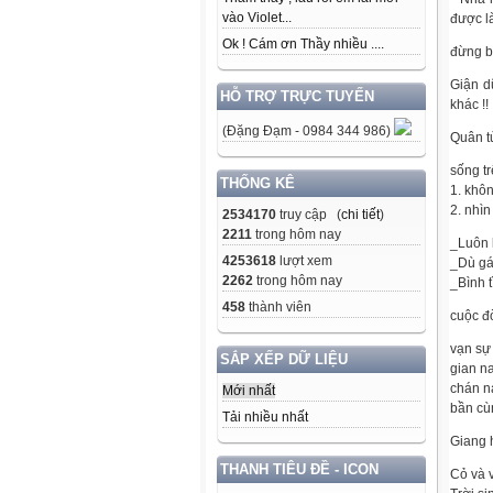
vào Violet...
được là
Ok ! Cám ơn Thầy nhiều ....
đừng b
Giận d
HỖ TRỢ TRỰC TUYẾN
khác !!
(Đặng Đạm - 0984 344 986)
Quân tử
sống tr
THỐNG KÊ
1. khôn
2. nhìn
2534170
truy cập (
chi tiết
)
2211
trong hôm nay
_Luôn l
4253618
lượt xem
_Dù gái
2262
trong hôm nay
_Bình t
458
thành viên
cuộc đờ
vạn sự
SẮP XẾP DỮ LIỆU
gian n
chán n
Mới nhất
bần cù
Tải nhiều nhất
Giang 
THANH TIÊU ĐỀ - ICON
Cỏ và 