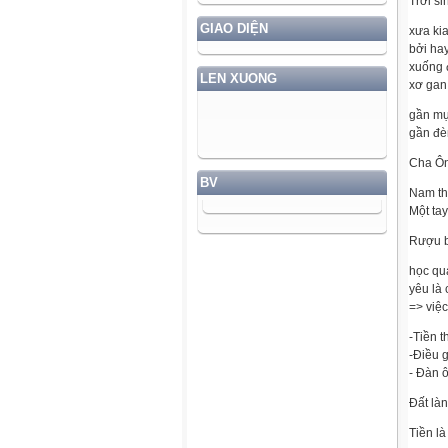
Trời si
GIAO DIỆN
xưa kia
bởi ha
xuống 
LEN XUONG
xơ gan
gần mự
gần đèn
Cha Ôn
BV
Nam th
Một tay
Rượu b
học qu
yêu là
=> việ
-Tiền t
-Điều g
- Đàn ô
Đất là
Tiền là