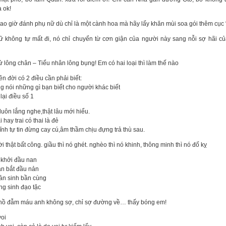
 ok!
ao giờ đánh phụ nữ dù chỉ là một cành hoa mà hãy lấy khăn mùi soa gói thêm cục 
ữ không tự mất đi, nó chỉ chuyển từ cơn giận của người này sang nỗi sợ hãi c
 lông chân – Tiểu nhân lông bụng! Em có hai loại thì làm thế nào
ên đời có 2 điều cần phải biết:
g nói những gì bạn biết cho người khác biết
 lại điều số 1
uôn lắng nghe,thật lâu mới hiểu.
 hay trai có thai là đẻ
ĩnh tự tin đừng cay cú,âm thầm chịu đựng trả thù sau.
i thật bất công. giầu thì nó ghét. nghèo thì nó khinh, thông minh thì nó đố kỵ
 khởi đầu nan
an bắt đầu nản
ản sinh bần cùng
ng sinh đạo tặc
hồ đẫm máu anh không sợ, chỉ sợ đường về… thấy bóng em!
voi