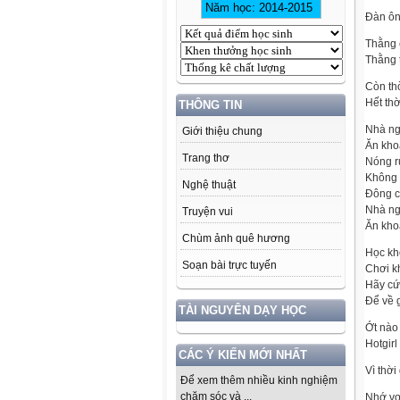
Đàn ôn
Thằng 
Thằng t
Còn th
Hết th
THÔNG TIN
Nhà ng
Giới thiệu chung
Ăn khoa
Trang thơ
Nóng r
Không 
Nghệ thuật
Đông c
Nhà ng
Truyện vui
Ăn khoa
Chùm ảnh quê hương
Học khô
Soạn bài trực tuyến
Chơi k
Hãy cứ 
Để về g
TÀI NGUYÊN DẠY HỌC
Ớt nào
Hotgirl
CÁC Ý KIẾN MỚI NHẤT
Vì thờ
Để xem thêm nhiều kinh nghiệm
chăm sóc và ...
Nhớ vợ