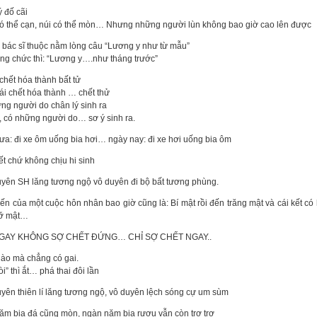
 đố cãi
ó thể cạn, núi có thể mòn… Nhưng những người lùn không bao giờ cao lên được
i bác sĩ thuộc nằm lòng câu “Lương y như từ mẫu”
ng chức thì: “Lương y….như tháng trước”
chết hóa thành bất tử
ái chết hóa thành … chết thử
ng người do chân lý sinh ra
 có những người do… sơ ý sinh ra.
ưa: đi xe ôm uống bia hơi… ngày nay: đi xe hơi uống bia ôm
ết chứ không chịu hi sinh
yên SH lăng tương ngộ vô duyên đi bộ bất tương phùng.
iến của một cuộc hôn nhân bao giờ cũng là: Bí mật rồi đến trăng mật và cái kết có
vỡ mật…
GAY KHÔNG SỢ CHẾT ĐỨNG… CHỈ SỢ CHẾT NGAY..
ào mà chẳng có gai.
i” thì ắt… phá thai đôi lần
yên thiên lí lăng tương ngộ, vô duyên lệch sóng cự um sùm
ăm bia đá cũng mòn, ngàn năm bia rượu vẫn còn trơ trơ