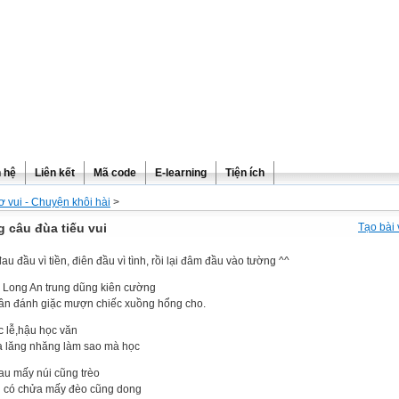
n hệ
Liên kết
Mã code
E-learning
Tiện ích
ơ vui - Chuyện khôi hài
>
 câu đùa tiếu vui
Tạo bài 
u đầu vì tiền, điên đầu vì tình, rồi lại đâm đầu vào tường ^^
i Long An trung dũng kiên cường
ân đánh giặc mượn chiếc xuồng hổng cho.
c lễ,hậu học văn
a lăng nhăng làm sao mà học
au mấy núi cũng trèo
i có chửa mấy đèo cũng dong