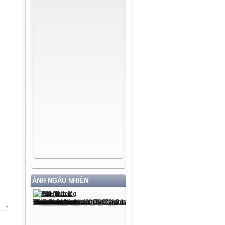
ẢNH NGẪU NHIÊN
m…”