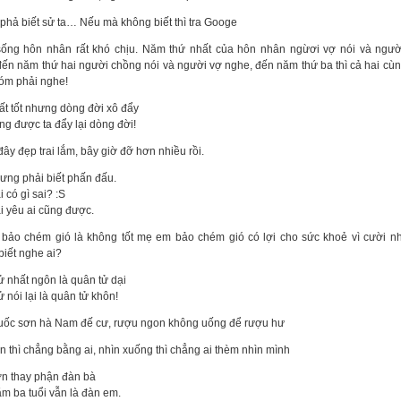
 phả biết sử ta… Nếu mà không biết thì tra Googe
ống hôn nhân rất khó chịu. Năm thứ nhất của hôn nhân ngừơi vợ nói và ngườ
đến năm thứ hai người chồng nói và người vợ nghe, đến năm thứ ba thì cả hai cùn
óm phải nghe!
ất tốt nhưng dòng đời xô đẩy
ng được ta đẩy lại dòng đời!
ây đẹp trai lắm, bây giờ đỡ hơn nhiều rồi.
ưng phải biết phấn đấu.
i có gì sai? :S
i yêu ai cũng được.
bảo chém gió là không tốt mẹ em bảo chém gió có lợi cho sức khoẻ vì cười n
biết nghe ai?
ử nhất ngôn là quân tử dại
 nói lại là quân tử khôn!
ốc sơn hà Nam đế cư, rượu ngon không uống để rượu hư
n thì chẳng bằng ai, nhìn xuống thì chẳng ai thèm nhìn mình
n thay phận đàn bà
m ba tuổi vẫn là đàn em.