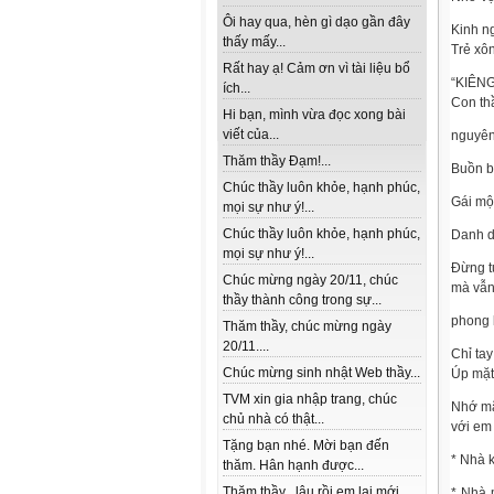
Ôi hay qua, hèn gì dạo gần đây
Kinh n
thấy mấy...
Trẻ xô
Rất hay ạ! Cảm ơn vì tài liệu bổ
“KIÊNG
ích...
Con thầ
Hi bạn, mình vừa đọc xong bài
viết của...
nguyên 
Thăm thầy Đạm!...
Buồn bu
Chúc thầy luôn khỏe, hạnh phúc,
Gái một
mọi sự như ý!...
Chúc thầy luôn khỏe, hạnh phúc,
Danh d
mọi sự như ý!...
Đừng tự
Chúc mừng ngày 20/11, chúc
mà vẫn 
thầy thành công trong sự...
phong 
Thăm thầy, chúc mừng ngày
20/11....
Chỉ tay
Chúc mừng sinh nhật Web thầy...
Úp mặt
TVM xin gia nhập trang, chúc
Nhớ mã
chủ nhà có thật...
với em 
Tặng bạn nhé. Mời bạn đến
* Nhà k
thăm. Hân hạnh được...
Thăm thầy , lâu rồi em lai mới
* Nhà 