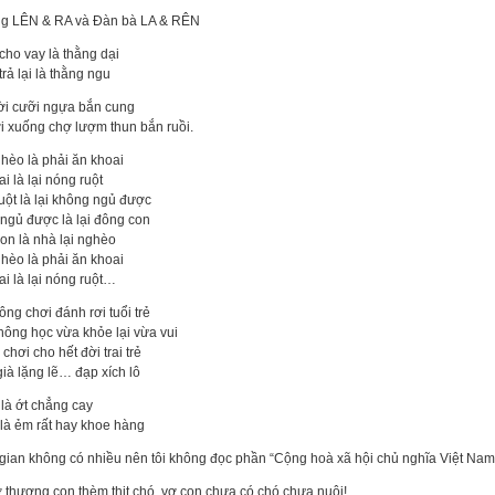
g LÊN & RA và Đàn bà LA & RÊN
cho vay là thằng dại
rả lại là thằng ngu
ời cưỡi ngựa bắn cung
ời xuống chợ lượm thun bắn ruồi.
hèo là phải ăn khoai
i là lại nóng ruột
uột là lại không ngủ được
ngủ được là lại đông con
on là nhà lại nghèo
hèo là phải ăn khoai
i là lại nóng ruột…
ng chơi đánh rơi tuổi trẻ
hông học vừa khỏe lại vừa vui
chơi cho hết đời trai trẻ
ià lặng lẽ… đạp xích lô
 là ớt chẳng cay
 là ẻm rất hay khoe hàng
i gian không có nhiều nên tôi không đọc phần “Cộng hoà xã hội chủ nghĩa Việt Na
 thương con thèm thịt chó, vợ con chưa có chó chưa nuôi!