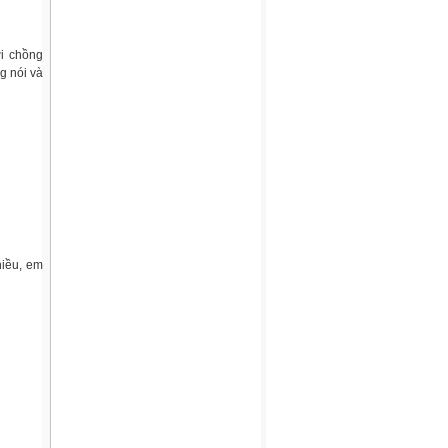
i chồng
g nói và
hiều, em