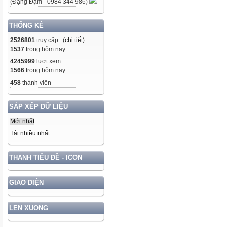
(Đặng Đạm - 0984 344 986)
THỐNG KÊ
2526801
truy cập (
chi tiết
)
1537
trong hôm nay
4245999
lượt xem
1566
trong hôm nay
458
thành viên
SẮP XẾP DỮ LIỆU
Mới nhất
Tải nhiều nhất
THANH TIÊU ĐỀ - ICON
GIAO DIỆN
LEN XUONG