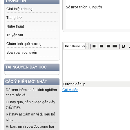
THÔNG TIN
Số lượt thích:
0 người
Giới thiệu chung
Trang thơ
Nghệ thuật
Truyện vui
Chùm ảnh quê hương
Kích thước font
Soạn bài trực tuyến
TÀI NGUYÊN DẠY HỌC
CÁC Ý KIẾN MỚI NHẤT
Đường dẫn
:
p
Gửi ý kiến
Để xem thêm nhiều kinh nghiệm
chăm sóc và ...
Ôi hay qua, hèn gì dạo gần đây
thấy mấy...
Rất hay ạ! Cảm ơn vì tài liệu bổ
ích...
Hi bạn, mình vừa đọc xong bài