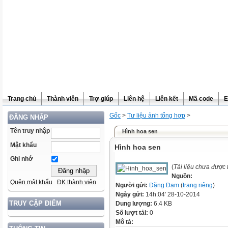
Trang chủ
Thành viên
Trợ giúp
Liên hệ
Liên kết
Mã code
E
Gốc
>
Tư liệu ảnh tổng hợp
>
ĐĂNG NHẬP
Tên truy nhập
Hình hoa sen
Mật khẩu
Hình hoa sen
Ghi nhớ
(
Tài liệu chưa được
Nguồn:
Quên mật khẩu
ĐK thành viên
Người gửi:
Đặng Đạm
(
trang riêng
)
Ngày gửi:
14h:04' 28-10-2014
TRUY CẬP ĐIỂM
Dung lượng:
6.4 KB
Số lượt tải:
0
Mô tả: