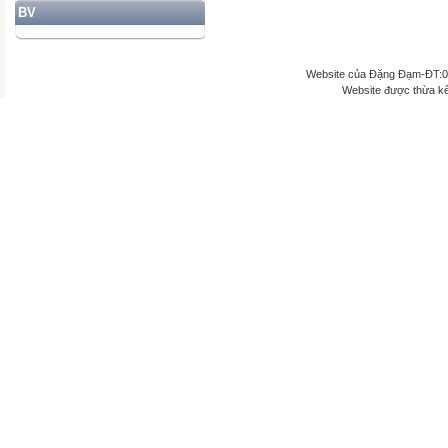
BV
Website của Đặng Đạm-ĐT:
Website được thừa k