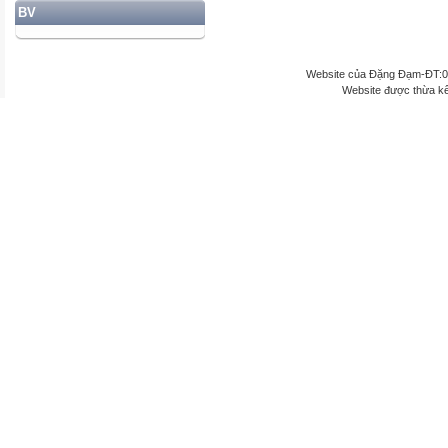
BV
Website của Đặng Đạm-ĐT:
Website được thừa k