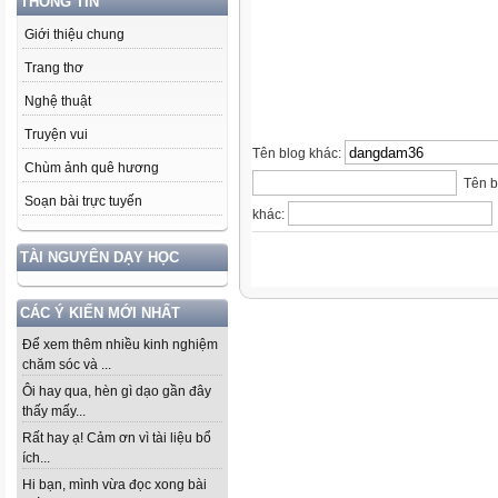
THÔNG TIN
Giới thiệu chung
Trang thơ
Nghệ thuật
Truyện vui
Tên blog khác:
Chùm ảnh quê hương
Tên b
Soạn bài trực tuyến
khác:
TÀI NGUYÊN DẠY HỌC
CÁC Ý KIẾN MỚI NHẤT
Để xem thêm nhiều kinh nghiệm
chăm sóc và ...
Ôi hay qua, hèn gì dạo gần đây
thấy mấy...
Rất hay ạ! Cảm ơn vì tài liệu bổ
ích...
Hi bạn, mình vừa đọc xong bài