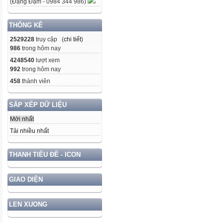
(Đặng Đạm - 0984 344 986)
THỐNG KÊ
2529228
truy cập (
chi tiết
)
986
trong hôm nay
4248540
lượt xem
992
trong hôm nay
458
thành viên
SẮP XẾP DỮ LIỆU
Mới nhất
Tải nhiều nhất
THANH TIÊU ĐỀ - ICON
GIAO DIỆN
LEN XUONG