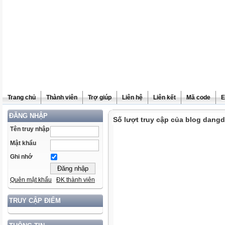
Trang chủ
Thành viên
Trợ giúp
Liên hệ
Liên kết
Mã code
E
ĐĂNG NHẬP
Số lượt truy cập của blog dang
Tên truy nhập
Mật khẩu
Ghi nhớ
Quên mật khẩu
ĐK thành viên
TRUY CẬP ĐIỂM