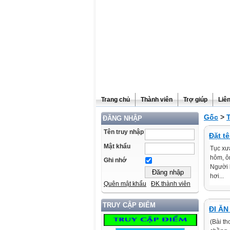
Trang chủ
Thành viên
Trợ giúp
Liê
Gốc
>
ĐĂNG NHẬP
Tên truy nhập
Đặt t
Mật khẩu
Tục xưa
hôm, ô
Ghi nhớ
Người 
hơi...
Quên mật khẩu
ĐK thành viên
TRUY CẬP ĐIỂM
ĐI ĂN
(Bài t