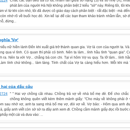
Chắc các bạn đều đã có lúc nhầm lẫn giữa sờ nặng (S) và sờ nhẹ (X), nhất
phát âm của người Hà Nội không phân biệt 2 kiểu "sờ" này. Riêng tôi, tôi k
m vì từ khi còn nhỏ, tôi đã được cô giáo dạy cách phân biệt - rất đặc biệt - mà đến
n còn nhớ rõ về buổi học đó. Xin kể lại để các bạn tham khảo tránh nhầm lẫn, sờ đ
hỗ, đừng...
nghĩa 'Vợ'
hiếu nữ hiền lành Đến khi xuất giá trở thành quan gia. Vợ là con của người ta. Và
g qua vì tình. Có quan thì phải có binh. Nên ta làm... lính hầu tình "quan gia". C
 ra. Nên ta với Vợ... chẳng bà con chi. Tại vì hôm Vợ vu quy. Ta lỡ làm... lính hầ
Làm lính chứ không... làm tàng. Tính chất của Vợ ta càng hiểu hơn. Mỗi khi mà
i hại của dấu câu
" " Hai vợ chồng cãi nhau. Chồng trả vợ về nhà bố mẹ đẻ. Để cho chắc
chồng không quên viết kèm thêm mảnh giấy: "Cho mày về không phải ở v
m sau nhớ vợ, anh ta sang nhà bố mẹ vợ, đòi vợ về. Vợ bảo: - Hôm qua anh đuổ
hà, giấy anh viết còn sờ sờ ra đây anh xem đi. Chồng cầm mảnh giấy đọc rồi bước 
 phẩy một cái và đưa vào: ...