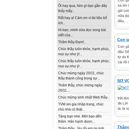
Con gá
xa xin
Ôi hay qua, hèn gì dạo gần đây
gái con
thấy mấy...
nữa dứt
Rất hay ạ! Cảm ơn vì tài liệu bổ
đâu, ...
ích...
Hi bạn, mình vừa đọc xong bài
viết của...
Con g
Thăm thầy Đạm!...
Con gà
Chúc thầy luôn khỏe, hạnh phúc,
đâu Số
mọi sự như ý!...
tự do K
Chúc thầy luôn khỏe, hạnh phúc,
cái rồi
mọi sự như ý!...
Chúc mừng ngày 20/11, chúc
thầy thành công trong sự...
SỢ V
Thăm thầy, chúc mừng ngày
20/11....
Chúc mừng sinh nhật Web thầy...
trật đư
đe Lời
TVM xin gia nhập trang, chúc
ta, ta s
chủ nhà có thật...
Tặng bạn nhé. Mời bạn đến
thăm. Hân hạnh được...
Thằng
Thăm thầy , lâu rồi em lai mới