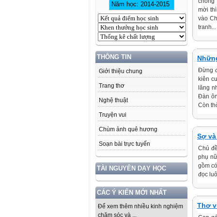
chồng 
mời th
vào Ch
tranh...
THÔNG TIN
Những
Đừng đ
Giới thiệu chung
kiên c
Trang thơ
lăng n
Đàn ôn
Nghệ thuật
Còn th
Truyện vui
Chùm ảnh quê hương
Sợ và
Soạn bài trực tuyến
Chủ đề
phụ nữ
gồm có
TÀI NGUYÊN DẠY HỌC
đọc luô
CÁC Ý KIẾN MỚI NHẤT
Thơ v
Để xem thêm nhiều kinh nghiệm
chăm sóc và ...