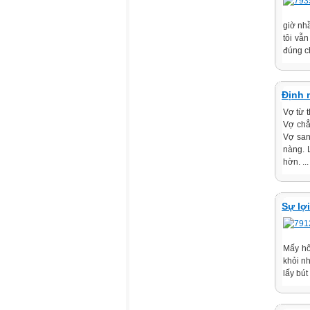
giờ nhầ
tôi vẫ
đúng c
Định 
Vợ từ t
Vợ chẳn
Vợ sanh
nàng. 
hờn. ...
Sự lợ
Mấy hô
khỏi n
lấy bút