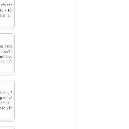
 với các
âu. - Tôi
phải làm
ng càng
nhiêu?”.
gười bực
tính mỗi
 không ?
g chỉ về
năm 30 -
 dẻo vẫn