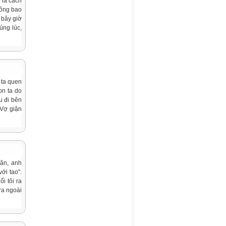
 là cách
hông bao
 bây giờ
úng lúc,
 ta quen
on ta do
u đi bên
 Vợ giận
 ăn, anh
ới tao".
i tôi ra
ra ngoài