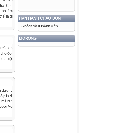
i xa Bảo
tha. Con
quan tâm
thế lạ gì
HÂN HẠNH CHÀO ĐÓN
3 khách và 0 thành viên
MORONG
ì có sao
 cho đời
 qua một
ôi dưỡng
Sợ ta đi
ể mà răn
 cười Vợ