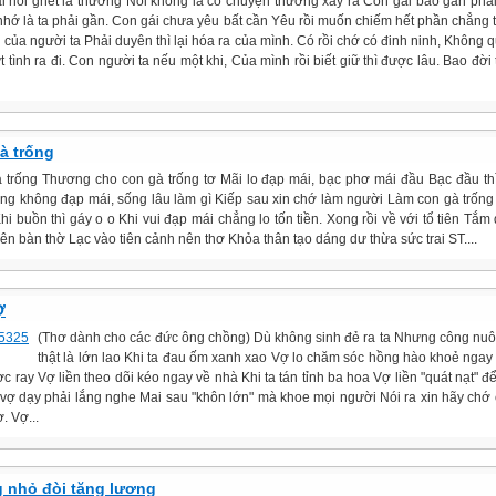
i nói ghét là thương Nói không là có chuyện thường xãy ra Con gái bảo gần phả
 nhớ là ta phải gần. Con gái chưa yêu bất cần Yêu rồi muốn chiếm hết phần chẳng 
 của người ta Phải duyên thì lại hóa ra của mình. Có rồi chớ có đinh ninh, Không 
 tình ra đi. Con người ta nếu một khi, Của mình rồi biết giữ thì được lâu. Bao đời 
à trống
 trống Thương cho con gà trống tơ Mãi lo đạp mái, bạc phơ mái đầu Bạc đầu th
ng không đạp mái, sống lâu làm gì Kiếp sau xin chớ làm người Làm con gà trống
hi buồn thì gáy o o Khi vui đạp mái chẳng lo tốn tiền. Xong rồi về với tổ tiên Tắm
 lên bàn thờ Lạc vào tiên cảnh nên thơ Khỏa thân tạo dáng dư thừa sức trai ST....
Ợ
(Thơ dành cho các đức ông chồng) Dù không sinh đẻ ra ta Nhưng công nu
thật là lớn lao Khi ta đau ốm xanh xao Vợ lo chăm sóc hồng hào khoẻ ngay 
ợc ray Vợ liền theo dõi kéo ngay về nhà Khi ta tán tỉnh ba hoa Vợ liền "quát nạt" đ
 vợ dạy phải lắng nghe Mai sau "khôn lớn" mà khoe mọi người Nói ra xin hãy chớ
ợ. Vợ...
 nhỏ đòi tăng lương