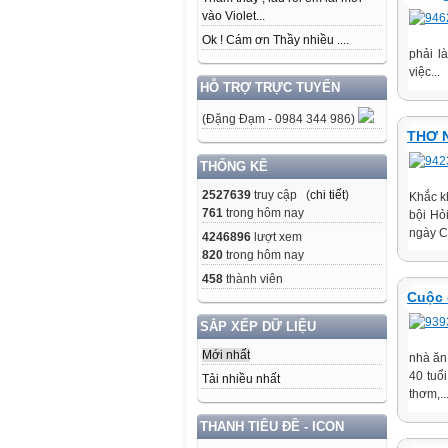
vào Violet...
Ok ! Cám ơn Thầy nhiều ....
phải l
việc...
HỖ TRỢ TRỰC TUYẾN
(Đặng Đạm - 0984 344 986)
THƠ 
THỐNG KÊ
2527639
truy cập (
chi tiết
)
Khắc k
761
trong hôm nay
bội Hỏ
ngày C
4246896
lượt xem
820
trong hôm nay
458
thành viên
Cuộc 
SẮP XẾP DỮ LIỆU
Mới nhất
nhà ăn
40 tuổ
Tải nhiều nhất
thơm,..
THANH TIÊU ĐỀ - ICON