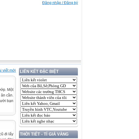
Đăng nhập / Đăng ký
i viết mới
LIÊN KẾT ĐẶC BIỆT
Đớp. Một
 ân cần.
gười bạn
ũ đi lấy
THỜI TIẾT - TỈ GIÁ VÀNG