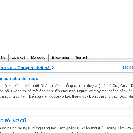
n hệ
Liên kết
Mã code
E-learning
Tiện ích
Thơ vui - Chuyện khôi hài
>
Tạo bà
ên con cho dễ nuôi.
 đặt tên xấu thì dễ nuôi. Nhà nọ có ba thằng con trai được đặt tên là Cút, Cu và 
ng bố đi vắng thì có một ông bạn đến chơi nhà. Người vợ thay mặt chồng tiếp đón
bạn cũng vui lắm. Đến bữa ăn người vợ bảo thằng út: - Dọn cơm cho bác, Đớp! N
 CƯỚI VỢ CŨ
hơ do ba người ngẫu hứng sáng tác được ghép lại) Phần một (Bùi Hoàng Tám) Vợ c