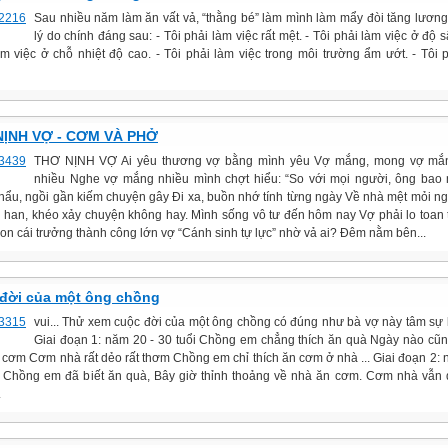
Sau nhiều năm làm ăn vất vả, “thằng bé” làm mình làm mẩy đòi tăng lương
lý do chính đáng sau: - Tôi phải làm việc rất mệt. - Tôi phải làm việc ở độ s
àm việc ở chỗ nhiệt độ cao. - Tôi phải làm việc trong môi trường ẩm ướt. - Tôi 
NỊNH VỢ - CƠM VÀ PHỞ
THƠ NỊNH VỢ Ai yêu thương vợ bằng mình yêu Vợ mắng, mong vợ mắ
nhiều Nghe vợ mắng nhiều mình chợt hiểu: “So với mọi người, ông bao 
hẩu, ngồi gần kiếm chuyện gây Đi xa, buồn nhớ tính từng ngày Về nhà mệt mỏi n
i han, khéo xảy chuyện không hay. Mình sống vô tư đến hôm nay Vợ phải lo toan 
on cái trưởng thành công lớn vợ “Cánh sinh tự lực” nhờ vả ai? Đêm nằm bên...
đời của một ông chồng
vui... Thử xem cuộc đời của một ông chồng có đúng như bà vợ này tâm sự
Giai đoạn 1: năm 20 - 30 tuổi Chồng em chẳng thích ăn quà Ngày nào cũn
 cơm Cơm nhà rất dẻo rất thơm Chồng em chỉ thích ăn cơm ở nhà ... Giai đoạn 2: 
i Chồng em đã biết ăn quà, Bây giờ thỉnh thoảng về nhà ăn cơm. Cơm nhà vẫn
.