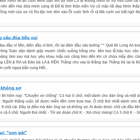
Mời mình về ăn cưới Mình bàn với vợ mới Có đi không mình ơi Vợ mới cười rất 
ì nên đến Hai đứa mình cùng đi Để tỏ tình thân mến Vợ cũ mặc rất đẹp Nhìn thấy
ồng mới của vợ cũ Ra tận nơi đón vào Ôi cuộc tình rỗ rá Mà cưới vui bất ngờ M
 câu đùa tiếu vui
au đầu vì tiền, điên đầu vì tình, rồi lại đâm đầu vào tường ^^ Quê tôi Long An tr
ường Toàn dân đánh giặc mượn chiếc xuồng hổng cho. tiên học lễ,hậu học văn
hăng làm sao mà học yêu nhau mấy núi cũng trèo đến khi có chửa mấy đèo cũ
g LÊN & RA và Đàn bà LA & RÊN Thằng cho vay là thằng dại Thằng trả lại là t
ời cưỡi ngựa bắn cung Hết...
 không sợ
 thi hôm nay: "Chuyện vợ chồng". Có hai ô chữ, một dành cho đàn ông và một 
. Người thắng cuộc sẽ được miễn tiền cơm trưa mai. Ô chữ thứ nhất dành cho 
 9 chữ cái. Đây là điều mà đàn ông sợ và không sợ. Ai đoán được chữ cái đầu tiên
n cả ô chữ. Người thứ nhất: - Tôi xin đoán chữ K. - Xin chúc mừng! Có 3 chữ K. - Xi
ui: "con gái"