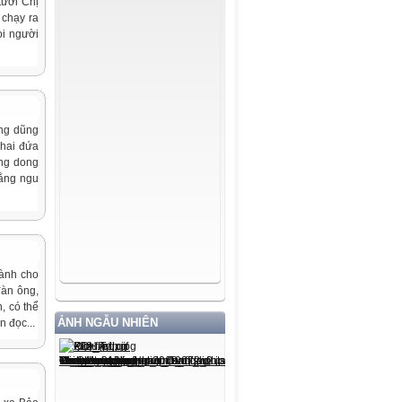
tươi Chị
 chạy ra
ọi người
ung dũng
 hai đứa
ng dong
hằng ngu
dành cho
đàn ông,
, có thể
ẢNH NGẪU NHIÊN
n đọc...