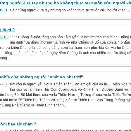
ững người đưa tay nhưng họ không thực sự muốn cứu người kh
Có những người đưa tay nhưng họ không thực sự muốn cứu người khác. ...
 là gì ?
" " " " Chồng là một đấng anh hào Là duyên, là nợ trời trao cho mình Chồng là
gia đình “Ba đồng một mớ” ta rinh về nhà Chồng là Bố của con ta “To đầu
à chưa khôn Chồng là loài sống bằng cơm Lại ham món phở, bia ôm vỉa hè Chồn
 xe Uống nhiều, hút lắm, lè phè ngày đêm Chồng là anh của nhiều em Ga lăng n
vung ...
nghĩa của những người "nhất vợ nhì trời"
Khi còn là người yêu vợ là Thiên Thần Còn em gái của vợ là... Thiên Nga 
thư của vợ là Thiên Thư Con đường xưa vợ đi là Thiên Đường Dáng vợ 
Thiên Long Bát Bộ Mùi thơm của vợ là Thiên Hương Tướng đi của vợ là Thiên Tướ
 gia nội trợ là Tề Thiên Đại Thánh Vợ trang điểm là Thiên Hình Vạn Trạng Phòng ng
ên Cung Nhà của vợ là Thiên Đình Thành...
ớm hay sờ chim ?