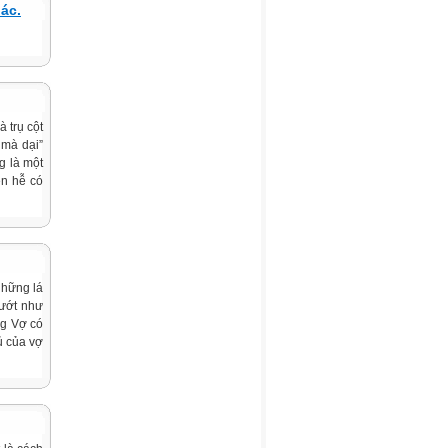
ác.
 trụ cột
 mà dại”
g là một
ên hễ có
Những lá
lướt như
ng Vợ có
ủ của vợ