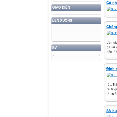
Có nh
GIAO DIỆN
LEN XUONG
Chồng
đến gi
gã lái
BV
tiền là 
Định 
là... 
tài tề
là Thi
Sờ bư