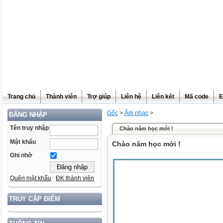
Trang chủ
Thành viên
Trợ giúp
Liên hệ
Liên kết
Mã code
E
Gốc
>
Âm nhạc
>
ĐĂNG NHẬP
Tên truy nhập
Chào năm học mới !
Mật khẩu
Chào năm học mới !
Ghi nhớ
Quên mật khẩu
ĐK thành viên
TRUY CẬP ĐIỂM