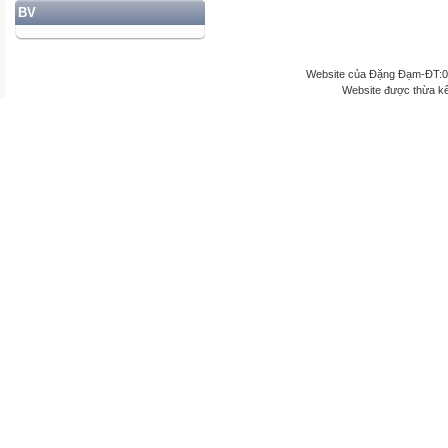
BV
Website của Đặng Đạm-ĐT:
Website được thừa k