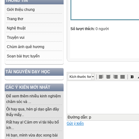
THÔNG TIN
Giới thiệu chung
Trang thơ
Nghệ thuật
Số lượt thích:
0 người
Truyện vui
Chùm ảnh quê hương
Soạn bài trực tuyến
TÀI NGUYÊN DẠY HỌC
Kích thước font
CÁC Ý KIẾN MỚI NHẤT
Để xem thêm nhiều kinh nghiệm
chăm sóc và ...
Ôi hay qua, hèn gì dạo gần đây
thấy mấy...
Đường dẫn
:
p
Rất hay ạ! Cảm ơn vì tài liệu bổ
Gửi ý kiến
ích...
Hi bạn, mình vừa đọc xong bài