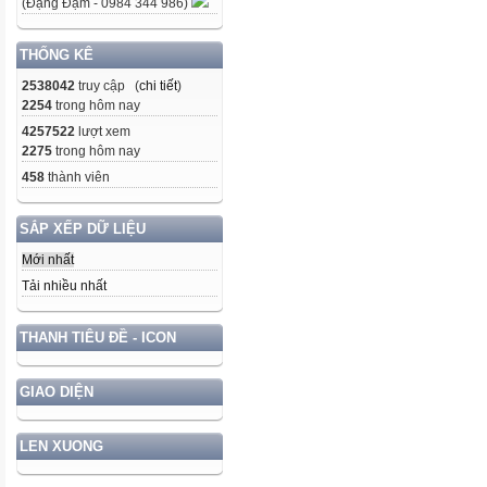
(Đặng Đạm - 0984 344 986)
THỐNG KÊ
2538042
truy cập (
chi tiết
)
2254
trong hôm nay
4257522
lượt xem
2275
trong hôm nay
458
thành viên
SẮP XẾP DỮ LIỆU
Mới nhất
Tải nhiều nhất
THANH TIÊU ĐỀ - ICON
GIAO DIỆN
LEN XUONG