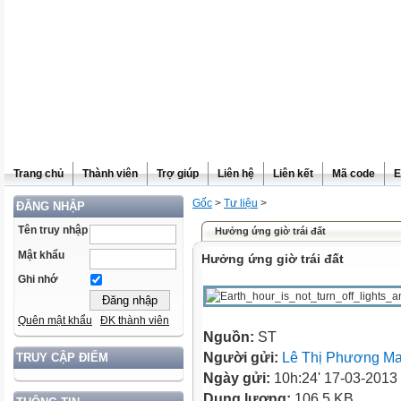
Trang chủ
Thành viên
Trợ giúp
Liên hệ
Liên kết
Mã code
E
Gốc
>
Tư liệu
>
ĐĂNG NHẬP
Tên truy nhập
Hưởng ứng giờ trái đất
Mật khẩu
Hưởng ứng giờ trái đất
Ghi nhớ
Quên mật khẩu
ĐK thành viên
Nguồn:
ST
Người gửi:
Lê Thị Phương Ma
TRUY CẬP ĐIỂM
Ngày gửi:
10h:24' 17-03-2013
Dung lượng:
106.5 KB