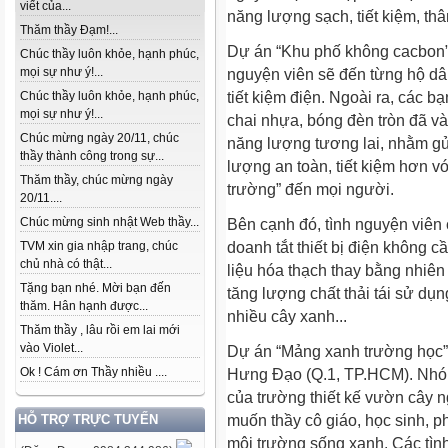
viết của...
năng lượng sạch, tiết kiệm, thâ
Thăm thầy Đạm!...
Dự án “Khu phố không cacbon”
Chúc thầy luôn khỏe, hạnh phúc,
mọi sự như ý!...
nguyện viên sẽ đến từng hộ d
tiết kiệm điện. Ngoài ra, các 
Chúc thầy luôn khỏe, hạnh phúc,
mọi sự như ý!...
chai nhựa, bóng đèn tròn đã v
Chúc mừng ngày 20/11, chúc
năng lượng tương lai, nhằm g
thầy thành công trong sự...
lượng an toàn, tiết kiệm hơn v
Thăm thầy, chúc mừng ngày
trường” đến mọi người.
20/11....
Chúc mừng sinh nhật Web thầy...
Bên cạnh đó, tình nguyện viên 
doanh tắt thiết bị điện không c
TVM xin gia nhập trang, chúc
chủ nhà có thật...
liệu hóa thạch thay bằng nhiên 
Tặng bạn nhé. Mời bạn đến
tăng lượng chất thải tái sử dụn
thăm. Hân hạnh được...
nhiều cây xanh...
Thăm thầy , lâu rồi em lai mới
vào Violet...
Dự án “Mảng xanh trường học” 
Ok ! Cám ơn Thầy nhiều ....
Hưng Đạo (Q.1, TP.HCM). Nhóm
của trường thiết kế vườn cây 
muốn thầy cô giáo, học sinh, ph
HỖ TRỢ TRỰC TUYẾN
môi trường sống xanh. Các tìn