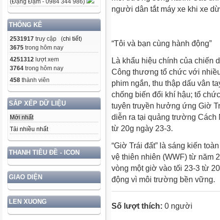
(Đặng Đạm - 0984 344 986)
người dân tắt máy xe khi xe dừn
THỐNG KÊ
2531917
truy cập (
chi tiết
)
“Tôi và bạn cùng hành động”
3675
trong hôm nay
4251312
lượt xem
Là khẩu hiệu chính của chiến d
3764
trong hôm nay
Công thương tổ chức với nhiều
458
thành viên
phim ngắn, thu thập dấu vân ta
chống biến đổi khí hậu; tổ chứ
SẮP XẾP DỮ LIỆU
tuyên truyền hưởng ứng Giờ Trá
diễn ra tại quảng trường Các
Mới nhất
từ 20g ngày 23-3.
Tải nhiều nhất
“Giờ Trái đất” là sáng kiến to
THANH TIÊU ĐỀ - ICON
vệ thiên nhiên (WWF) từ năm 2
vòng một giờ vào tối 23-3 từ 
GIAO DIỆN
động vì môi trường bền vững.
LEN XUONG
Số lượt thích:
0 người