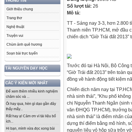
THÔNG TIN
Số lượt tải:
26
Giới thiệu chung
Mô tả:
Trang thơ
TT - Sáng nay 3-3, hơn 2.800 t
Nghệ thuật
Thanh niên TP.HCM, mở đầu c
Truyện vui
chiến dịch “Giờ Trái đất 2013” t
Chùm ảnh quê hương
Soạn bài trực tuyến
Trước đó tại Hà Nội, Bộ Công 
TÀI NGUYÊN DẠY HỌC
“Giờ Trái đất 2013” trên toàn 
đồng về hành động tiết kiệm nă
CÁC Ý KIẾN MỚI NHẤT
Chiến dịch năm nay tại TP.HCM
Để xem thêm nhiều kinh nghiệm
nhà sinh thái”, “Khu phố khôn
chăm sóc và ...
chị Nguyễn Thanh Ngân (sinh 
Ôi hay qua, hèn gì dạo gần đây
thấy mấy...
văn ĐHQG TP.HCM), trưởng ban
nhà sinh thái” là điểm nhấn c
Rất hay ạ! Cảm ơn vì tài liệu bổ
ích...
dựng thí điểm bằng mô hình, sử
Hi bạn, mình vừa đọc xong bài
nguyên liệu vỏ hộp sữa trộn vớ