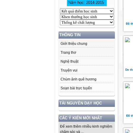
Đề t
THÔNG TIN
Giới thiệu chung
Trang thơ
Nghệ thuật
De t
Truyện vui
Chùm ảnh quê hương
Soạn bài trực tuyến
TÀI NGUYÊN DẠY HỌC
Đề t
CÁC Ý KIẾN MỚI NHẤT
Để xem thêm nhiều kinh nghiệm
chăm sóc và ...