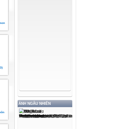
 mon
3)
ẢNH NGẪU NHIÊN
môn