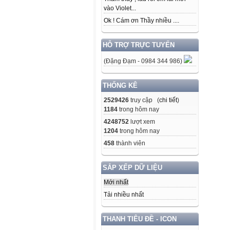
vào Violet...
Ok ! Cám ơn Thầy nhiều ....
HỖ TRỢ TRỰC TUYẾN
(Đặng Đạm - 0984 344 986)
THỐNG KÊ
2529426
truy cập (
chi tiết
)
1184
trong hôm nay
4248752
lượt xem
1204
trong hôm nay
458
thành viên
SẮP XẾP DỮ LIỆU
Mới nhất
Tải nhiều nhất
THANH TIÊU ĐỀ - ICON