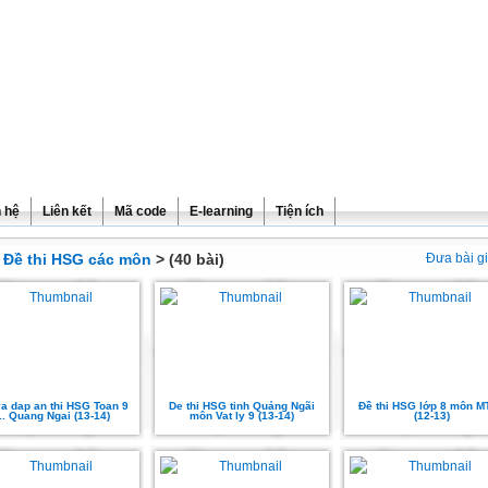
n hệ
Liên kết
Mã code
E-learning
Tiện ích
>
Đề thi HSG các môn
> (40 bài)
Đưa bài g
a dap an thi HSG Toan 9
De thi HSG tinh Quảng Ngãi
Đề thi HSG lớp 8 môn M
... Quang Ngai (13-14)
môn Vat ly 9 (13-14)
(12-13)