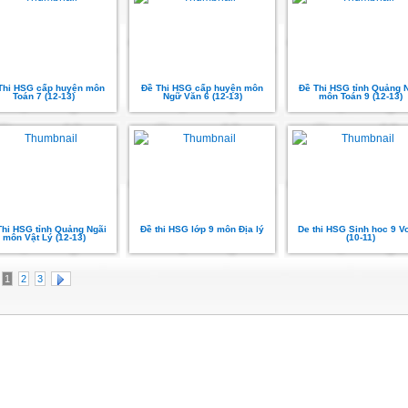
Thi HSG cấp huyện môn
Đề Thi HSG cấp huyện môn
Đề Thi HSG tỉnh Quảng 
Toán 7 (12-13)
Ngữ Văn 6 (12-13)
môn Toán 9 (12-13)
Thi HSG tỉnh Quảng Ngãi
Đề thi HSG lớp 9 môn Địa lý
De thi HSG Sinh hoc 9 V
môn Vật Lý (12-13)
(10-11)
1
2
3