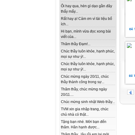
Ôi hay qua, hèn gì dạo gần đây
thấy mấy...
Rất hay ạ! Cảm ơn vì tài liệu bổ
ích...
Đề 
Hi bạn, mình vừa đọc xong bài
viết của...
Thăm thầy Đạm!...
Chúc thầy luôn khỏe, hạnh phúc,
mọi sự như ý!...
Chúc thầy luôn khỏe, hạnh phúc,
mọi sự như ý!...
Đề 
Chúc mừng ngày 20/11, chúc
thầy thành công trong sự...
Thăm thầy, chúc mừng ngày
20/11....
Chúc mừng sinh nhật Web thầy...
TVM xin gia nhập trang, chúc
chủ nhà có thật...
Tặng bạn nhé. Mời bạn đến
thăm. Hân hạnh được...
Thăm thầy , lâu rồi em lai mới