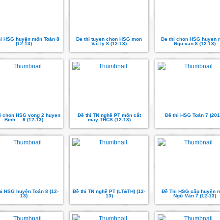
hi HSG huyện môn Toán 8
De thi tuyen chon HSG mon
De thi chon HSG huyen
(12-13)
Vat ly 8 (12-13)
Ngu van 8 (12-13)
hi chon HSG vong 2 huyen
Đề thi TN nghề PT môn cắt
Đề thi HSG Toán 7 (201
Binh ... 9 (12-13)
may THCS (12-13)
hi HSG huyện Toán 8 (12-
Đề thi TN nghề PT (LT&TH) (12-
Đề Thi HSG cấp huyện 
13)
13)
Ngữ Văn 7 (12-13)