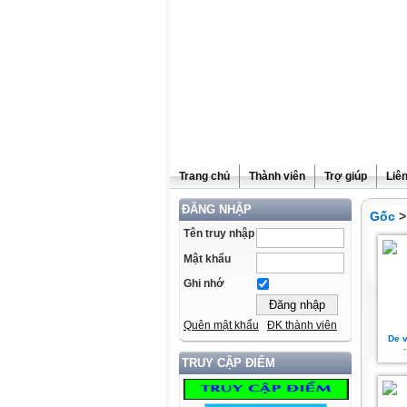
Trang chủ
Thành viên
Trợ giúp
Liê
ĐĂNG NHẬP
Gốc
Tên truy nhập
Mật khẩu
Ghi nhớ
Quên mật khẩu
ĐK thành viên
De v
TRUY CẬP ĐIỂM