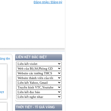
Đăng nhập / Đăng ký
LIÊN KẾT ĐẶC BIỆT
iảng lên
TCT
THỜI TIẾT - TỈ GIÁ VÀNG