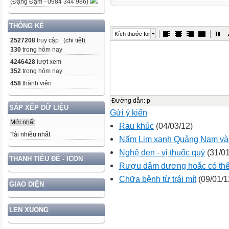
(Đặng Đạm - 0984 344 986)
THỐNG KÊ
Kích thước font
2527208
truy cập (
chi tiết
)
330
trong hôm nay
4246428
lượt xem
352
trong hôm nay
458
thành viên
Đường dẫn
:
p
SẮP XẾP DỮ LIỆU
Gửi ý kiến
Mới nhất
Rau khúc
(04/03/12)
Tải nhiều nhất
Nấm Lim xanh Quảng Nam và 
Nghệ đen - vị thuốc quý
(31/01
THANH TIÊU ĐỀ - ICON
Rượu dâm dương hoắc có thể 
Chữa bệnh từ trái mít
(09/01/1
GIAO DIỆN
LEN XUONG