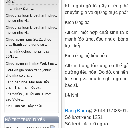
viết của...
Khi nghi ngờ tỏi gây dị ứng, h
Thăm thầy Đạm!...
chuyên gia về dị ứng thực phẩ
Chúc thầy luôn khỏe, hạnh phúc,
mọi sự như ý!...
Kích ứng da
Chúc thầy luôn khỏe, hạnh phúc,
Allicin, một hợp chất sinh ra 
mọi sự như ý!...
mạnh (đỏ ửng, đau nhức, bỏng),
Chúc mừng ngày 20/11, chúc
thầy thành công trong sự...
trực tiếp.
Thăm thầy, chúc mừng ngày
Kích ứng hệ tiêu hóa
20/11....
Chúc mừng sinh nhật Web thầy...
Allicin trong tỏi cũng có thể 
TVM xin gia nhập trang, chúc
đường tiêu hóa. Do đó, chỉ nê
chủ nhà có thật...
tỏi sống và nếu bị nghi ngờ hệ
Tặng bạn nhé. Mời bạn đến
bác sĩ.
thăm. Hân hạnh được...
Thăm thầy , lâu rồi em lai mới
Lê Nhi
vào Violet...
Ok ! Cám ơn Thầy nhiều ....
Đặng Đạm
@ 20:43 19/03/201
Số lượt xem: 1251
HỖ TRỢ TRỰC TUYẾN
Số lượt thích: 0 người