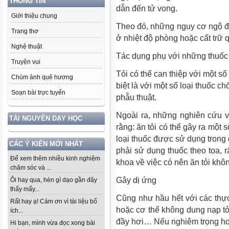
THÔNG TIN
dẫn đến tử vong.
Giới thiệu chung
Theo đó, những nguy cơ ngộ độ
Trang thơ
ở nhiệt độ phòng hoặc cất trữ q
Nghệ thuật
Tác dụng phụ với những thuốc 
Truyện vui
Tỏi có thể can thiệp với một s
Chùm ảnh quê hương
biệt là với một số loại thuốc 
Soạn bài trực tuyến
phẫu thuật.
Ngoài ra, những nghiên cứu v
TÀI NGUYÊN DẠY HỌC
rằng: ăn tỏi có thể gây ra một 
loại thuốc được sử dụng trong q
CÁC Ý KIẾN MỚI NHẤT
phải sử dụng thuốc theo toa, r
Để xem thêm nhiều kinh nghiệm
khoa về việc có nên ăn tỏi khô
chăm sóc và ...
Gây dị ứng
Ôi hay qua, hèn gì dạo gần đây
thấy mấy...
Cũng như hầu hết với các thực
Rất hay ạ! Cảm ơn vì tài liệu bổ
hoặc cơ thể không dung nạp tỏi
ích...
đầy hơi… Nếu nghiêm trọng hơn
Hi bạn, mình vừa đọc xong bài