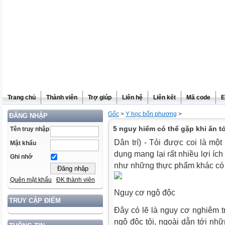
Trang chủ
Thành viên
Trợ giúp
Liên hệ
Liên kết
Mã code
E
Gốc
>
Y học bốn phương
>
ĐĂNG NHẬP
5 nguy hiểm có thể gặp khi ăn tỏ
Tên truy nhập
Dân trí) - Tỏi được coi là một
Mật khẩu
dụng mang lại rất nhiều lợi íc
Ghi nhớ
như những thực phẩm khác có 
Quên mật khẩu
ĐK thành viên
Nguy cơ ngộ độc
TRUY CẬP ĐIỂM
Đây có lẽ là nguy cơ nghiêm tr
ngộ độc tỏi, ngoài dẫn tới nhữ