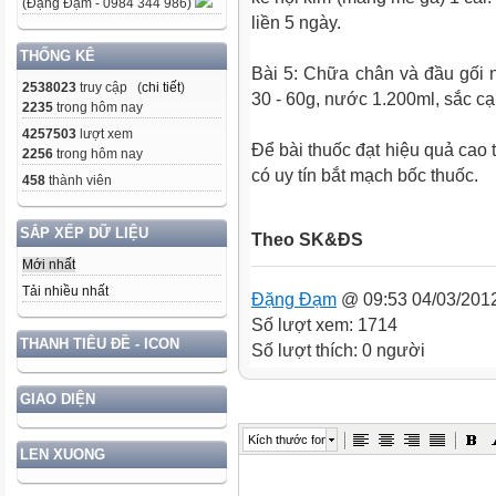
(Đặng Đạm - 0984 344 986)
liền 5 ngày.
THỐNG KÊ
Bài 5: Chữa chân và đầu gối 
2538023
truy cập (
chi tiết
)
30 - 60g, nước 1.200ml, sắc cạ
2235
trong hôm nay
4257503
lượt xem
Để bài thuốc đạt hiệu quả cao 
2256
trong hôm nay
có uy tín bắt mạch bốc thuốc.
458
thành viên
SẮP XẾP DỮ LIỆU
Theo SK&ĐS
Mới nhất
Tải nhiều nhất
Đặng Đạm
@ 09:53 04/03/201
Số lượt xem: 1714
THANH TIÊU ĐỀ - ICON
Số lượt thích: 0 người
GIAO DIỆN
Kích thước font
LEN XUONG