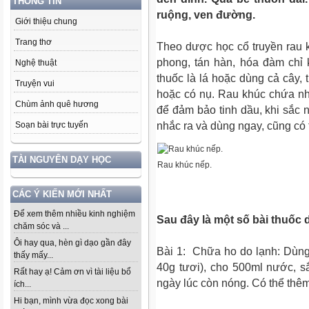
THÔNG TIN
ruộng, ven đường.
Giới thiệu chung
Trang thơ
Theo dược học cổ truyền rau k
phong, tán hàn, hóa đàm chỉ k
Nghệ thuật
thuốc là lá hoặc dùng cả cây, t
Truyện vui
hoặc có nụ. Rau khúc chứa nhiề
Chùm ảnh quê hương
để đảm bảo tinh dầu, khi sắc n
nhắc ra và dùng ngay, cũng có
Soạn bài trực tuyến
TÀI NGUYÊN DẠY HỌC
Rau khúc nếp.
CÁC Ý KIẾN MỚI NHẤT
Để xem thêm nhiều kinh nghiệm
Sau đây là một số bài thuốc
chăm sóc và ...
Ôi hay qua, hèn gì dạo gần đây
Bài 1: Chữa ho do lạnh: Dùng 
thấy mấy...
40g tươi), cho 500ml nước, s
Rất hay ạ! Cảm ơn vì tài liệu bổ
ngày lúc còn nóng. Có thể thêm t
ích...
Hi bạn, mình vừa đọc xong bài