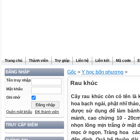
Trang chủ
Thành viên
Trợ giúp
Liên hệ
Liên kết
Mã code
E
Gốc
>
Y học bốn phương
>
ĐĂNG NHẬP
Tên truy nhập
Rau khúc
Mật khẩu
Cây rau khúc còn có tên là 
Ghi nhớ
hoa bạch ngải, phật nhĩ thảo, 
được sử dụng để làm bánh.
Quên mật khẩu
ĐK thành viên
mảnh, cao chừng 10 - 20cm
nhọn lông mịn trắng ở mặt 
TRUY CẬP ĐIỂM
mọc ở ngọn. Tràng hoa các
đến đỉnh. Quả bế thuôn dài