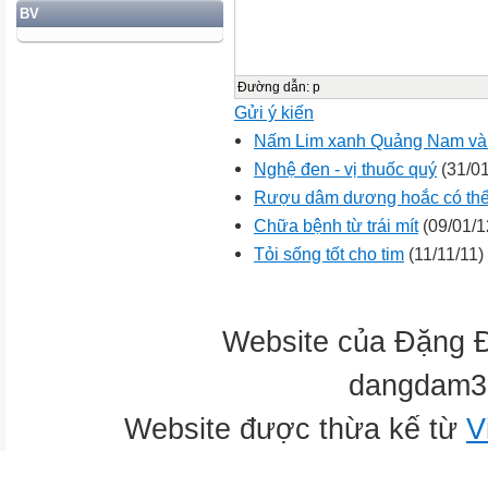
BV
Đường dẫn
:
p
Gửi ý kiến
Nấm Lim xanh Quảng Nam và 
Nghệ đen - vị thuốc quý
(31/01
Rượu dâm dương hoắc có thể 
Chữa bệnh từ trái mít
(09/01/1
Tỏi sống tốt cho tim
(11/11/11)
Website của Đặng 
dangdam3
Website được thừa kế từ
V