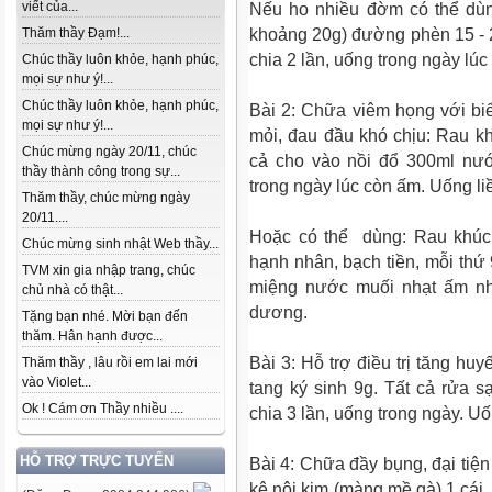
viết của...
Nếu ho nhiều đờm có thể dùn
khoảng 20g) đường phèn 15 - 
Thăm thầy Đạm!...
chia 2 lần, uống trong ngày lúc
Chúc thầy luôn khỏe, hạnh phúc,
mọi sự như ý!...
Chúc thầy luôn khỏe, hạnh phúc,
Bài 2: Chữa viêm họng với biể
mọi sự như ý!...
mỏi, đau đầu khó chịu: Rau kh
Chúc mừng ngày 20/11, chúc
cả cho vào nồi đổ 300ml nướ
thầy thành công trong sự...
trong ngày lúc còn ấm. Uống liề
Thăm thầy, chúc mừng ngày
20/11....
Hoặc có thể dùng: Rau khúc
Chúc mừng sinh nhật Web thầy...
hạnh nhân, bạch tiền, mỗi thứ 
TVM xin gia nhập trang, chúc
miệng nước muối nhạt ấm nhi
chủ nhà có thật...
dương.
Tặng bạn nhé. Mời bạn đến
thăm. Hân hạnh được...
Bài 3: Hỗ trợ điều trị tăng hu
Thăm thầy , lâu rồi em lai mới
vào Violet...
tang ký sinh 9g. Tất cả rửa
Ok ! Cám ơn Thầy nhiều ....
chia 3 lần, uống trong ngày. U
HỖ TRỢ TRỰC TUYẾN
Bài 4: Chữa đầy bụng, đại tiện
kê nội kim (màng mề gà) 1 cái