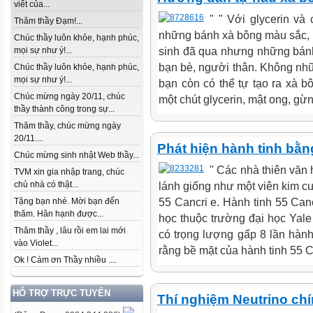
viết của...
" " Với glycerin và
Thăm thầy Đạm!...
những bánh xà bông màu sắc, 
Chúc thầy luôn khỏe, hạnh phúc,
sinh đã qua nhưng những bánh
mọi sự như ý!...
bạn bè, người thân. Không nhữ
Chúc thầy luôn khỏe, hạnh phúc,
mọi sự như ý!...
bạn còn có thể tự tạo ra xà 
Chúc mừng ngày 20/11, chúc
một chút glycerin, mật ong, gừn
thầy thành công trong sự...
Thăm thầy, chúc mừng ngày
20/11....
Phát hiện hành tinh bằn
Chúc mừng sinh nhật Web thầy...
" Các nhà thiên văn 
TVM xin gia nhập trang, chúc
chủ nhà có thật...
lánh giống như một viên kim cư
55 Cancri e. Hành tinh 55 Canc
Tặng bạn nhé. Mời bạn đến
thăm. Hân hạnh được...
học thuộc trường đại học Yale 
Thăm thầy , lâu rồi em lai mới
có trọng lượng gấp 8 lần hành
vào Violet...
rằng bề mặt của hành tinh 55 C
Ok ! Cám ơn Thầy nhiều ....
HỖ TRỢ TRỰC TUYẾN
Thí nghiệm Neutrino chí