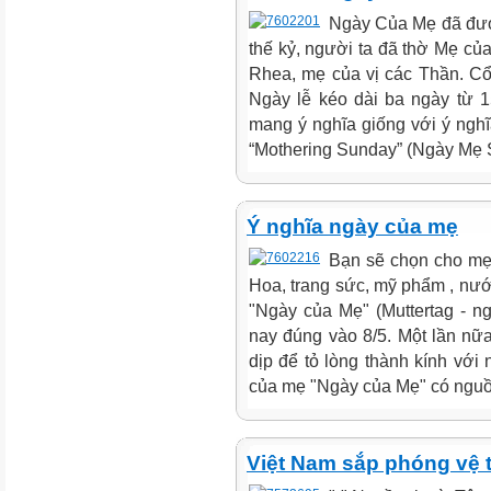
Ngày Của Mẹ đã đượ
thế kỷ, người ta đã thờ Mẹ củ
Rhea, mẹ của vị các Thần. Cổ 
Ngày lễ kéo dài ba ngày từ 1
mang ý nghĩa giống với ý ngh
“Mothering Sunday” (Ngày Mẹ S
Ý nghĩa ngày của mẹ
Bạn sẽ chọn cho mẹ
Hoa, trang sức, mỹ phẩm , nư
"Ngày của Mẹ" (Muttertag - 
nay đúng vào 8/5. Một lần nữa
dịp để tỏ lòng thành kính với
của mẹ "Ngày của Mẹ" có nguồn
Việt Nam sắp phóng vệ t