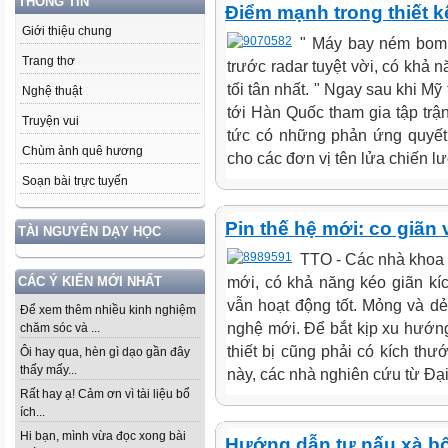
THÔNG TIN
Điểm mạnh trong thiết k
Giới thiệu chung
" Máy bay ném bom 
Trang thơ
trước radar tuyệt vời, có khả 
tối tân nhất. " Ngay sau khi M
Nghệ thuật
tới Hàn Quốc tham gia tập trậ
Truyện vui
tức có những phản ứng quyết l
Chùm ảnh quê hương
cho các đơn vị tên lửa chiến l
Soạn bài trực tuyến
Pin thế hệ mới: co giãn
TÀI NGUYÊN DẠY HỌC
TTO - Các nhà khoa 
mới, có khả năng kéo giãn kí
CÁC Ý KIẾN MỚI NHẤT
vẫn hoạt động tốt. Mỏng và d
Để xem thêm nhiều kinh nghiệm
nghệ mới. Để bắt kịp xu hướng
chăm sóc và ...
thiết bị cũng phải có kích thướ
Ôi hay qua, hèn gì dạo gần đây
thấy mấy...
này, các nhà nghiên cứu từ Đại 
Rất hay ạ! Cảm ơn vì tài liệu bổ
ích...
Hi bạn, mình vừa đọc xong bài
Hướng dẫn tự nấu xà b