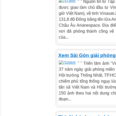
" " Nguồn tin từ Tậ
được giao làm chủ đầu tư Vina
giờ Việt Nam), vệ tinh Vinasat-
131,8 độ Đông bằng tên lửa Ari
Châu Âu Arianespace. Địa đi
nơi đã phóng thành công vệ 
của...
Xem Sài Gòn giải phóng
" " Triển lãm ảnh "V
37 năm ngày giải phóng miền N
Hội trường Thống Nhất, TP.
chiếm phủ tổng thống ngụy l
tấn xã Việt Nam và Hội trườn
150 ảnh theo hai nội dung chí
đoạn...