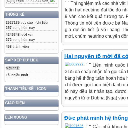
(Đặng Đạm - 0984 344 986)
" " Thí nghiệm mà các nhà vật 
luận hạt neutrino đạt tốc độ 
THỐNG KÊ
9 vẫn cho kết quả tương tự.
Thông tin nói trên được bà Na
2527135
truy cập (
chi tiết
)
257
trong hôm nay
gia dự án tiết lộ với hãng Th
4246348
lượt xem
mới, chùm neutrino chuyển độn
272
trong hôm nay
458
thành viên
Hai nguyên tố mới đã c
SẮP XẾP DỮ LIỆU
" " Liên minh quốc
Mới nhất
31/5 đã chấp nhận tên gọi của 
Tải nhiều nhất
bảng hệ thống tuần hoàn hóa h
chỉ được gọi theo biệt danh 
THANH TIÊU ĐỀ - ICON
tố này đều là nhân tạo, được 
nguyên tử ở Dubna (Nga) vào n
GIAO DIỆN
Đức phát minh hệ thống
LEN XUONG
" " Các nhà khoa h