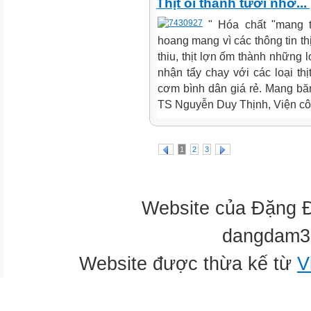
Thịt ôi thành tươi nhờ..
" Hóa chất "mang t
hoang mang vì các thông tin thịt
thiu, thịt lợn ốm thành những l
nhận tẩy chay với các loại t
cơm bình dân giá rẻ. Mang b
TS Nguyễn Duy Thịnh, Viện côn
1
2
3
Website của Đặng 
dangdam3
Website được thừa kế từ
V