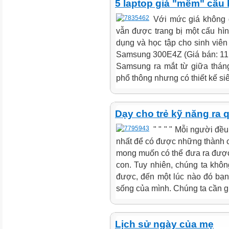
5 laptop giá "mềm" cấu
Với mức giá không 
vẫn được trang bị một cấu h
dụng và học tập cho sinh viên
Samsung 300E4Z (Giá bán: 11,5
Samsung ra mắt từ giữa thán
phổ thông nhưng có thiết kế si
Dạy cho trẻ kỹ năng ra 
" " " " Mỗi người đề
nhất để có được những thành c
mong muốn có thể đưa ra được 
con. Tuy nhiên, chúng ta không
được, đến một lúc nào đó bạn 
sống của mình. Chúng ta cần giú
Lịch sử ngày của mẹ