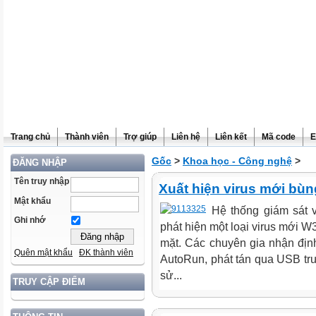
Trang chủ
Thành viên
Trợ giúp
Liên hệ
Liên kết
Mã code
E
Gốc
>
Khoa học - Công nghệ
>
ĐĂNG NHẬP
Tên truy nhập
Xuất hiện virus mới bù
Mật khẩu
Hệ thống giám sát 
Ghi nhớ
phát hiện một loại virus mới 
mặt. Các chuyên gia nhận định
Quên mật khẩu
ĐK thành viên
AutoRun, phát tán qua USB tr
sử...
TRUY CẬP ĐIỂM