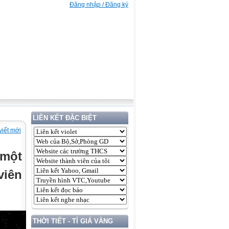
Đăng nhập / Đăng ký
LIÊN KẾT ĐẶC BIỆT
viết mới
 một
viên
THỜI TIẾT - TỈ GIÁ VÀNG