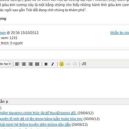
ất giàu kim cương này là một bằng chứng cho thấy những hành tinh giàu kim cư
các ngôi sao gần Trái đất đang chờ chúng ta khám phá”.
ơng
Đạm
@ 20:36 15/10/2012
Nhắn tin cho
t xem: 1231
 thích: 0 người
ớc font
dẫn
:
p
n
hiệm Neutrino chính thức lật đổ thuyết tương đối.
(29/09/12)
guyên tố mới đã có tên trong bảng tuần hoàn hóa học
(30/08/12)
hát minh hệ thống truyền điện không dây dẫn
(29/08/12)