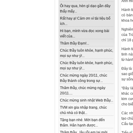
Ảnh mi
Ôi hay qua, hèn gì dạo gần đây
Hành t
thấy mấy...
có bán
Rất hay ạ! Cảm ơn vì tài liệu bổ
khoa h
ích...
Nghiên
Hi bạn, mình vừa đọc xong bài
của Tr
viết của...
chỉ 18 
Thăm thầy Đạm!...
Hành t
Chúc thầy luôn khỏe, hạnh phúc,
tinh n
mọi sự như ý!...
từ hành
Chúc thầy luôn khỏe, hạnh phúc,
mọi sự như ý!...
Đây là
sao gi
Chúc mừng ngày 20/11, chúc
sự sống
thầy thành công trong sự...
Thăm thầy, chúc mừng ngày
“Đây l
20/11....
khác c
kim cư
Chúc mừng sinh nhật Web thầy...
cho biế
TVM xin gia nhập trang, chúc
chủ nhà có thật...
Các nh
tạo chủ
Tặng bạn nhé. Mời bạn đến
Cấu tạo
thăm. Hân hạnh được...
Thăm thầy , lâu rồi em lai mới
Tiến sĩ