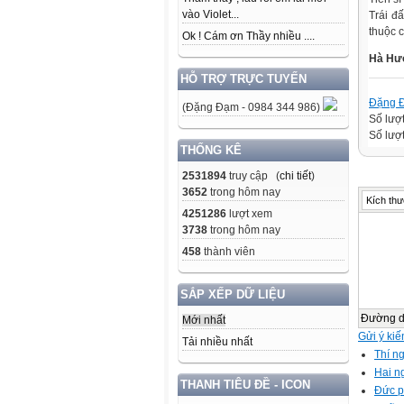
vào Violet...
Trái đ
thuộc 
Ok ! Cám ơn Thầy nhiều ....
Hà Hư
HỖ TRỢ TRỰC TUYẾN
Đặng 
(Đặng Đạm - 0984 344 986)
Số lượ
Số lượt
THỐNG KÊ
2531894
truy cập (
chi tiết
)
3652
trong hôm nay
Kích thư
4251286
lượt xem
3738
trong hôm nay
458
thành viên
SẮP XẾP DỮ LIỆU
Đường 
Mới nhất
Gửi ý kiế
Tải nhiều nhất
Thí ng
Hai n
THANH TIÊU ĐỀ - ICON
Đức p