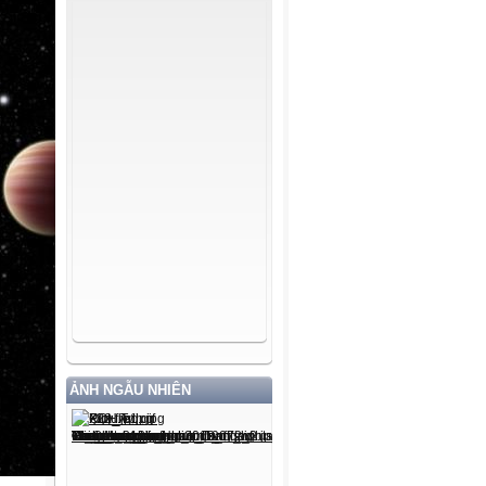
ẢNH NGẪU NHIÊN