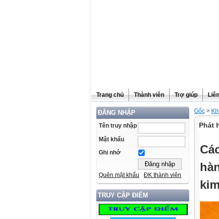
Trang chủ
Thành viên
Trợ giúp
Liê
Gốc
>
Kh
ĐĂNG NHẬP
Phát 
Tên truy nhập
Mật khẩu
Các
Ghi nhớ
hàn
Quên mật khẩu
ĐK thành viên
kim
TRUY CẬP ĐIỂM