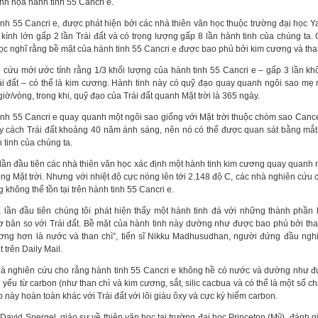
nh họa hành tinh 55 Cancri e.
inh 55 Cancri e, được phát hiện bởi các nhà thiên văn học thuộc trường đại học Ya
 kính lớn gấp 2 lần Trái đất và có trọng lượng gấp 8 lần hành tinh của chúng ta.
ọc nghĩ rằng bề mặt của hành tinh 55 Cancri e được bao phủ bởi kim cương và than
 cứu mới ước tính rằng 1/3 khối lượng của hành tinh 55 Cancri e – gấp 3 lần kh
ái đất – có thể là kim cương. Hành tinh này có quỹ đạo quay quanh ngôi sao mẹ 
giờ/vòng, trong khi, quỹ đạo của Trái đất quanh Mặt trời là 365 ngày.
inh 55 Cancri e quay quanh một ngôi sao giống với Mặt trời thuộc chòm sao Canc
ày cách Trái đất khoảng 40 năm ánh sáng, nên nó có thể được quan sát bằng mắ
 tinh của chúng ta.
 lần đầu tiên các nhà thiên văn học xác định một hành tinh kim cương quay quanh 
ống Mặt trời. Nhưng với nhiệt độ cực nóng lên tới 2.148 độ C, các nhà nghiên cứu 
 không thể tồn tại trên hành tinh 55 Cancri e.
à lần đầu tiên chúng tôi phát hiện thấy một hành tinh đá với những thành phần
ơ bản so với Trái đất. Bề mặt của hành tinh này dường như được bao phủ bởi tha
ơng hơn là nước và than chì”, tiến sĩ Nikku Madhusudhan, người đứng đầu ngh
t trên Daily Mail.
à nghiên cứu cho rằng hành tinh 55 Cancri e không hề có nước và dường như 
 yếu từ carbon (như than chì và kim cương, sắt, silic cacbua và có thể là một số chấ
 này hoàn toàn khác với Trái đất với lõi giàu ôxy và cực kỳ hiếm carbon.
 David Spergel, giáo sư về thiên văn học tại trường đại học Princeton (Mỹ), đánh gi