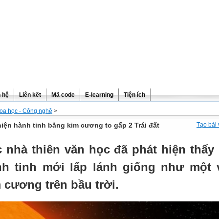
n hệ
Liên kết
Mã code
E-learning
Tiện ích
oa học - Công nghệ
>
hiện hành tinh bằng kim cương to gấp 2 Trái đất
Tạo bài 
 nhà thiên văn học đã phát hiện thấy
h tinh mới lấp lánh giống như một 
 cương trên bầu trời.