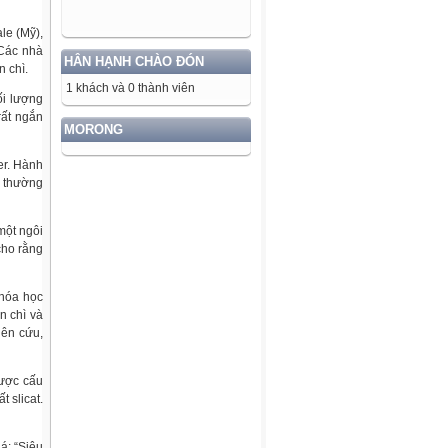
le (Mỹ),
 Các nhà
HÂN HẠNH CHÀO ĐÓN
 chì.
1 khách và 0 thành viên
ối lượng
rất ngắn
MORONG
er. Hành
t thường
một ngôi
cho rằng
 hóa học
n chì và
iên cứu,
được cấu
t slicat.
á: “Siêu