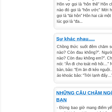
Hôn vợ gọi là “hôn thê” Hôn 
nào đó gọi là “hôn ước” Mới h
gọi là “tái hôn” Hôn hai cái mộ
lúc gọi là “đa...
Sự khác nhau.....
Chồng thức suốt đêm chăm só
nào? Còn đau không?”. Người
nào? Còn đau không em?”. Chồ
nói: “Ăn đi cho toát mồ hôi…” 
bàn, bảo: “Em ăn đi kẻo nguội…
áo khoác bảo: “Trời lạnh đấy…”
NHỮNG CÂU CHÂM NGÔ
BẠN
- Đừng bao giờ mang điểm yế