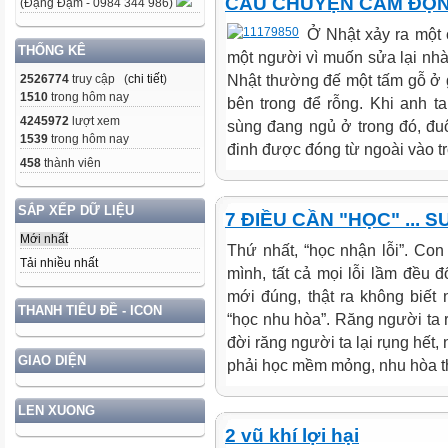
CÂU CHUYỆN CẢM ĐỘN
(Đặng Đạm - 0984 344 986)
Ở Nhật xảy ra một
THỐNG KÊ
một người vì muốn sửa lại nhà
Nhật thường đế một tấm gỗ ở
2526774
truy cập (
chi tiết
)
1510
trong hôm nay
bên trong để rỗng. Khi anh ta 
4245972
lượt xem
sùng đang ngủ ở trong đó, đuôi
1539
trong hôm nay
đinh được đóng từ ngoài vào tr
458
thành viên
SẮP XẾP DỮ LIỆU
7 ĐIỀU CẦN "HỌC" ... S
Mới nhất
Thứ nhất, “học nhận lỗi”. Co
Tải nhiều nhất
mình, tất cả mọi lỗi lầm đều 
mới đúng, thật ra không biết n
THANH TIÊU ĐỀ - ICON
“học nhu hòa”. Răng người ta r
đời răng người ta lại rụng hết
GIAO DIỆN
phải học mềm mỏng, nhu hòa th
LEN XUONG
2 vũ khí lợi hại