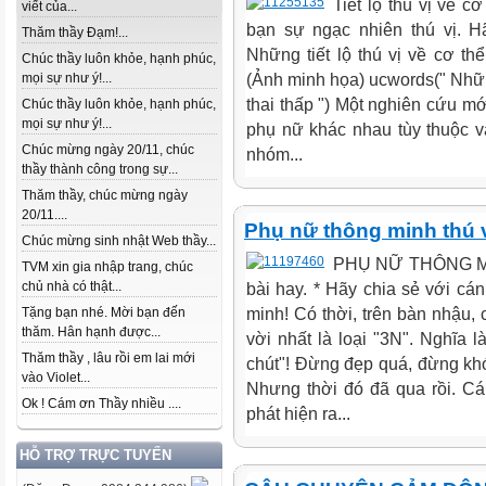
Tiết lộ thú vị về 
viết của...
bạn sự ngạc nhiên thú vị. Hã
Thăm thầy Đạm!...
Những tiết lộ thú vị về cơ t
Chúc thầy luôn khỏe, hạnh phúc,
(Ảnh minh họa) ucwords(" Nh
mọi sự như ý!...
thai thấp ") Một nghiên cứu m
Chúc thầy luôn khỏe, hạnh phúc,
mọi sự như ý!...
phụ nữ khác nhau tùy thuộc
Chúc mừng ngày 20/11, chúc
nhóm...
thầy thành công trong sự...
Thăm thầy, chúc mừng ngày
20/11....
Phụ nữ thông minh thú 
Chúc mừng sinh nhật Web thầy...
PHỤ NỮ THÔNG MIN
TVM xin gia nhập trang, chúc
chủ nhà có thật...
bài hay. * Hãy chia sẻ với c
minh! Có thời, trên bàn nhậu,
Tặng bạn nhé. Mời bạn đến
thăm. Hân hạnh được...
vời nhất là loại "3N". Nghĩa 
Thăm thầy , lâu rồi em lai mới
chút"! Đừng đẹp quá, đừng khó
vào Violet...
Nhưng thời đó đã qua rồi. Cá
Ok ! Cám ơn Thầy nhiều ....
phát hiện ra...
HỖ TRỢ TRỰC TUYẾN