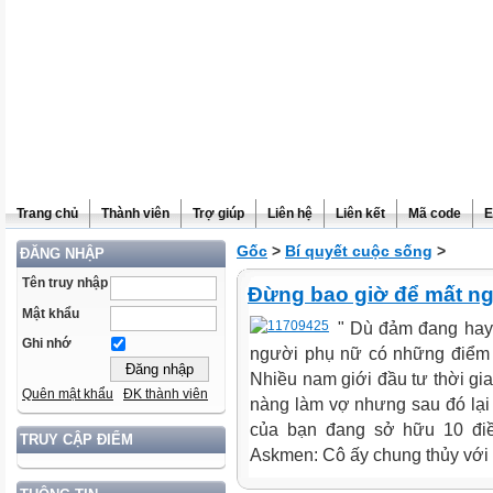
Trang chủ
Thành viên
Trợ giúp
Liên hệ
Liên kết
Mã code
E
Gốc
>
Bí quyết cuộc sống
>
ĐĂNG NHẬP
Tên truy nhập
Đừng bao giờ để mất ng
Mật khẩu
" Dù đảm đang hay v
Ghi nhớ
người phụ nữ có những điểm 
Nhiều nam giới đầu tư thời gi
Quên mật khẩu
ĐK thành viên
nàng làm vợ nhưng sau đó lại
của bạn đang sở hữu 10 điề
TRUY CẬP ĐIỂM
Askmen: Cô ấy chung thủy với 