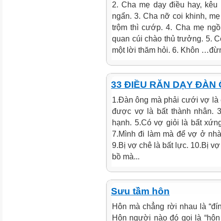
2. Cha mẹ dạy điều hay, kêu
ngẩn. 3. Cha nỡ coi khinh, m
trộm thì cướp. 4. Cha mẹ ng
quan cúi chào thủ trưởng. 5. 
một lời thăm hỏi. 6. Khôn …đừn
33 ĐIỀU RĂN DẠY ĐÀN
1.Đàn ông mà phải cưới vợ là 
được vợ là bất thành nhân. 3
hạnh. 5.Có vợ giỏi là bất xứn
7.Mình đi làm mà để vợ ở nhà l
9.Bị vợ chê là bất lực. 10.Bị 
bồ mà...
Sưu tầm hôn
Hôn mà chẳng rời nhau là “đính
Hôn người nào đó gọi là “hôn 