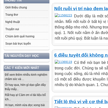
THÔNG TIN
Giới thiệu chung
Nốt ruồi vị trí nào đem 
Trang thơ
Dưới đây là một số
nhân. Mỗi nốt ruồi ở bất kỳ vị
Nghệ thuật
thông điệp nho nhỏ. Nhưng tron
Truyện vui
quý. 1. Nốt ruồi nằm ở ấn đ
Chùm ảnh quê hương
nốt ruồi phú quý. Bất luận là n
Soạn bài trực tuyến
6 điều tuyệt đối không 
TÀI NGUYÊN DẠY HỌC
Có thể nói bạn bè 
trong cuộc đời. Chúng ta sẽ s
CÁC Ý KIẾN MỚI NHẤT
trong cuộc sống, dù là nhỏ nhặt
Để xem thêm nhiều kinh nghiệm
có một số điều được khuyên l
chăm sóc và ...
nhiều lý do khách quan. 1. Chu
Ôi hay qua, hèn gì dạo gần đây
thấy mấy...
Rất hay ạ! Cảm ơn vì tài liệu bổ
ích...
Tiết lộ thú vị về cơ th
Hi bạn, mình vừa đọc xong bài