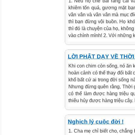
1. Nếu họ chê bai rằng cái 
khiêm tốn quá, gương mặt bạn 
vân vân và vân vân mà mục đí
thì bạn đừng vội buồn. Họ khó
thì đó là chuyện của họ, không
vào chính mình! 2. Với những k
LỜI PHẬT DẠY VỀ THỜI
Khi con chim còn sống, nó ăn k
hoàn cảnh có thể thay đổi bất 
khổ bất cứ ai trong đời sống n
Nhưng đừng quên rằng, Thời g
có thể làm được hàng triệu 
thiêu hủy được hàng triệu cây. 
Nghịch lý cuộc đời !
1. Cha mẹ chỉ biết cho, chẳng b