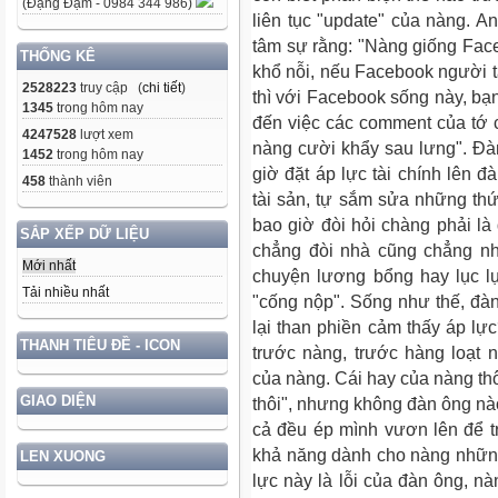
(Đặng Đạm - 0984 344 986)
liên tục "update" của nàng. A
tâm sự rằng: "Nàng giống Face
THỐNG KÊ
khổ nỗi, nếu Facebook người ta
2528223
truy cập (
chi tiết
)
thì với Facebook sống này, bạn
1345
trong hôm nay
đến việc các comment của tớ c
4247528
lượt xem
nàng cười khẩy sau lưng". Đà
1452
trong hôm nay
giờ đặt áp lực tài chính lên 
458
thành viên
tài sản, tự sắm sửa những th
bao giờ đòi hỏi chàng phải là
SẮP XẾP DỮ LIỆU
chẳng đòi nhà cũng chẳng n
Mới nhất
chuyện lương bổng hay lục lụi
Tải nhiều nhất
"cống nộp". Sống như thế, đàn
lại than phiền cảm thấy áp lự
THANH TIÊU ĐỀ - ICON
trước nàng, trước hàng loạt
của nàng. Cái hay của nàng thô
GIAO DIỆN
thôi", nhưng không đàn ông nào
cả đều ép mình vươn lên để t
khả năng dành cho nàng những 
LEN XUONG
lực này là lỗi của đàn ông, n