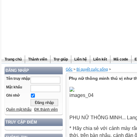
Trang chủ
Thành viên
Trợ giúp
Liên hệ
Liên kết
Mã code
E
Gốc
>
Bí quyết cuộc sống
>
ĐĂNG NHẬP
Phụ nữ thông minh thú vị như t
Tên truy nhập
Mật khẩu
Ghi nhớ
Quên mật khẩu
ĐK thành viên
PHỤ NỮ THÔNG MINH... Lang t
TRUY CẬP ĐIỂM
* Hãy chia sẻ với cánh mày r
thời, trên bàn nhậu, cánh đàn 