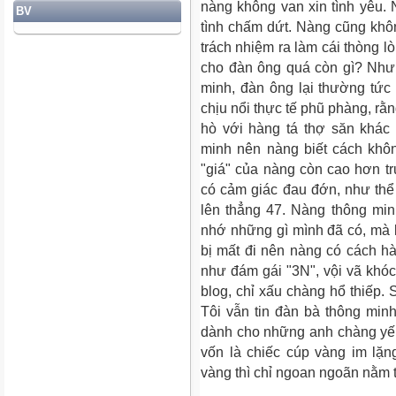
nàng không van xin tình yêu.
BV
tình chấm dứt. Nàng cũng kh
trách nhiệm ra làm cái thòng l
cho đàn ông quá còn gì? Như
minh, đàn ông lại thường tức 
chịu nổi thực tế phũ phàng, rằ
hò với hàng tá thợ săn khá
minh nên nàng biết cách khôn
"giá" của nàng còn cao hơn t
có cảm giác đau đớn, như thể 
lên thẳng 47. Nàng thông minh
nhớ những gì mình đã có, mà l
bị mất đi nên nàng có cách hà
như đám gái "3N", vội vã khó
blog, chỉ xấu chàng hổ thiếp.
Tôi vẫn tin đàn bà thông min
dành cho những anh chàng yếu
vốn là chiếc cúp vàng im lặn
vàng thì chỉ ngoan ngoãn nằm t