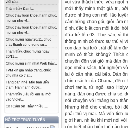
vui vừa thách thức, vừa ngọt 
viết của...
mới thấy mình thật giá trị, b
Thăm thầy Đạm!...
được những con mồi lão luyện
Chúc thầy luôn khỏe, hạnh phúc,
mọi sự như ý!...
cảm hứng chăn gối, giỏi làm nh
Chúc thầy luôn khỏe, hạnh phúc,
đình, đặc biệt con mồi ít đòi 
mọi sự như ý!...
đứa trẻ lên 03. Thợ săn, vì 
Chúc mừng ngày 20/11, chúc
thông minh có thực sự thú vị 
thầy thành công trong sự...
con dao hai lưỡi, rất dễ làm đ
Thăm thầy, chúc mừng ngày
minh có thích không? Thích 
20/11....
chuyện đến vài giờ mà đàn ôn
Chúc mừng sinh nhật Web thầy...
đọc nhiều sách, trải nghiệm 
TVM xin gia nhập trang, chúc
lại ở căn nhà, cái bếp. Đàn ô
chủ nhà có thật...
chính sách của Obama, đến c
Tặng bạn nhé. Mời bạn đến
chơi tenis, từ ngôi sao Hol
thăm. Hân hạnh được...
nàng, đàn ông được chia sẻ, 
Thăm thầy , lâu rồi em lai mới
vào Violet...
nói chuyện với thằng bạn thân
Ok ! Cám ơn Thầy nhiều ....
Nhưng khổ cho chàng, bởi để
phải thú vị mãi. Mà vốn tích l
giới hạn, nhiều khi mới nói vớ
HỖ TRỢ TRỰC TUYẾN
còn biết phản biện thế nào trư