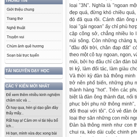
THÔNG TIN
loại "3N". Nghĩa là "ngoan mộ
Giới thiệu chung
đẹp quá, đừng khó chiều quá,
Trang thơ
đó đã qua rồi. Cánh đàn ông đ
loại "gái ngoan" ấy chỉ phù hợ
Nghệ thuật
cặp công sở, chẳng nhiều lo
Truyện vui
núi sông. Còn những chàng tự
Chùm ảnh quê hương
"đầu đội trời, chân đạp đất" c
theo một cô tuy ngoan, ngon, 
Soạn bài trực tuyến
mỏi, bởi họ đâu chỉ cần đàn bà
tri kỷ, làm đối tác, làm giàu c
TÀI NGUYÊN DẠY HỌC
Và thời kỳ đàn bà thông minh
trở nên phổ biến, những phụ n
CÁC Ý KIẾN MỚI NHẤT
thành hàng "hot". Trên các ph
Để xem thêm nhiều kinh nghiệm
biệt là đàn ông thành đạt, nổi t
chăm sóc và ...
phục bởi phụ nữ thông minh",
Ôi hay qua, hèn gì dạo gần đây
đối thoại với tôi". Có vẻ đàn 
thấy mấy...
loại thợ săn những con mồi ng
Rất hay ạ! Cảm ơn vì tài liệu bổ
Đàn bà thông minh như con thú
ích...
chui ra, kéo dài cuộc chinh p
Hi bạn, mình vừa đọc xong bài