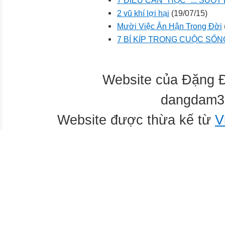
7 ĐIỀU CẦN "HỌC" ... SUỐT 
2 vũ khí lợi hại
(19/07/15)
Mười Việc Ân Hận Trong Đời
7 BÍ KÍP TRONG CUỘC SỐN
Website của Đặng 
dangdam3
Website được thừa kế từ
V