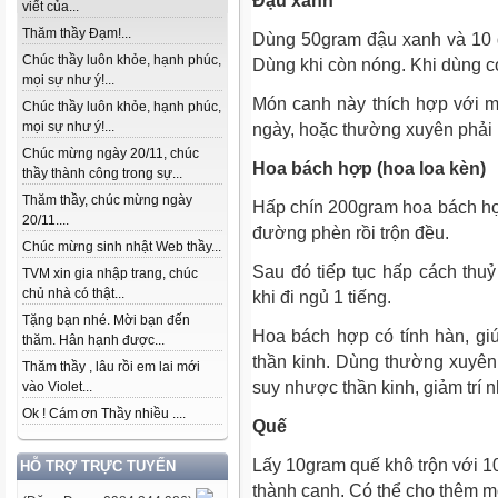
Đậu xanh
viết của...
Thăm thầy Đạm!...
Dùng 50gram đậu xanh và 10 
Chúc thầy luôn khỏe, hạnh phúc,
Dùng khi còn nóng. Khi dùng c
mọi sự như ý!...
Món canh này thích hợp với m
Chúc thầy luôn khỏe, hạnh phúc,
mọi sự như ý!...
ngày, hoặc thường xuyên phải 
Chúc mừng ngày 20/11, chúc
Hoa bách hợp (hoa loa kèn)
thầy thành công trong sự...
Thăm thầy, chúc mừng ngày
Hấp chín 200gram hoa bách hợ
20/11....
đường phèn rồi trộn đều.
Chúc mừng sinh nhật Web thầy...
Sau đó tiếp tục hấp cách thu
TVM xin gia nhập trang, chúc
chủ nhà có thật...
khi đi ngủ 1 tiếng.
Tặng bạn nhé. Mời bạn đến
Hoa bách hợp có tính hàn, gi
thăm. Hân hạnh được...
thần kinh. Dùng thường xuyên
Thăm thầy , lâu rồi em lai mới
suy nhược thần kinh, giảm trí
vào Violet...
Ok ! Cám ơn Thầy nhiều ....
Quế
Lấy 10gram quế khô trộn với 1
HỖ TRỢ TRỰC TUYẾN
thành canh. Có thể cho thêm m