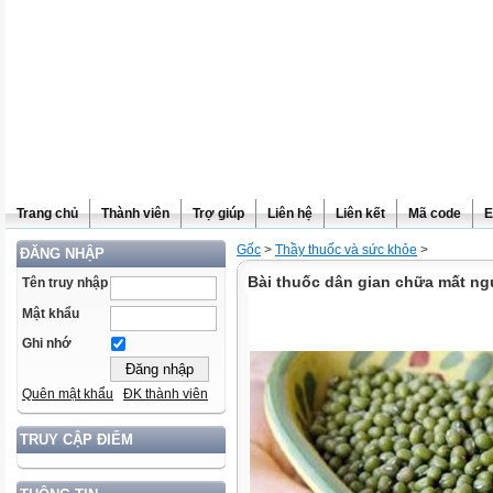
Trang chủ
Thành viên
Trợ giúp
Liên hệ
Liên kết
Mã code
E
Gốc
>
Thầy thuốc và sức khỏe
>
ĐĂNG NHẬP
Bài thuốc dân gian chữa mất ng
Tên truy nhập
Mật khẩu
Ghi nhớ
Quên mật khẩu
ĐK thành viên
TRUY CẬP ĐIỂM