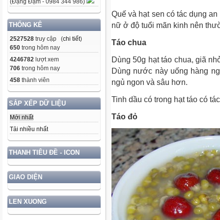
(Đặng Đạm - 0984 344 986)
Quế và hạt sen có tác dụng an
nữ ở độ tuổi mãn kinh nên thư
THỐNG KÊ
2527528
truy cập (
chi tiết
)
Táo chua
650
trong hôm nay
Dùng 50g hạt táo chua, giã nhỏ
4246782
lượt xem
706
trong hôm nay
Dùng nước này uống hàng ngà
458
thành viên
ngủ ngon và sâu hơn.
Tinh dầu có trong hạt táo có t
SẮP XẾP DỮ LIỆU
Táo đỏ
Mới nhất
Tải nhiều nhất
THANH TIÊU ĐỀ - ICON
GIAO DIỆN
LEN XUONG