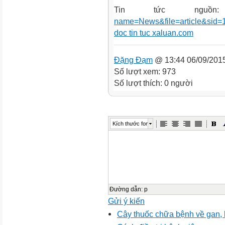
Tin tức ngu
name=News&file=article&sid
doc tin tuc xaluan.com
Đặng Đạm
@ 13:44 06/09/201
Số lượt xem: 973
Số lượt thích: 0 người
Kích thước font
Đường dẫn
:
p
Gửi ý kiến
Cây thuốc chữa bệnh về gan, k