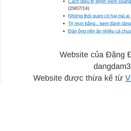
Cách điều trị bệnh viêm xoan
(29/07/14)
Những thói quen có hại mà ai
Trị mụn bằng... kem đánh răng
Đàn ông nên ăn nhiều cà chu
Website của Đặng 
dangdam3
Website được thừa kế từ
V