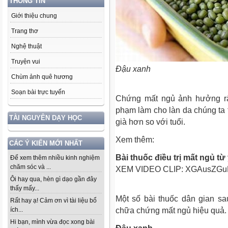
THÔNG TIN
Giới thiệu chung
Trang thơ
Nghệ thuật
Truyện vui
Đậu xanh
Chùm ảnh quê hương
Soạn bài trực tuyến
Chứng mất ngủ ảnh hưởng rấ
phạm làm cho làn da chúng ta 
TÀI NGUYÊN DẠY HỌC
già hơn so với tuổi.
Xem thêm:
CÁC Ý KIẾN MỚI NHẤT
Bài thuốc điều trị mất ngủ từ
Để xem thêm nhiều kinh nghiệm
chăm sóc và ...
XEM VIDEO CLIP:
XGAusZGu
Ôi hay qua, hèn gì dạo gần đây
thấy mấy...
Một số bài thuốc dân gian s
Rất hay ạ! Cảm ơn vì tài liệu bổ
chữa chứng mất ngủ hiệu quả.
ích...
Hi bạn, mình vừa đọc xong bài