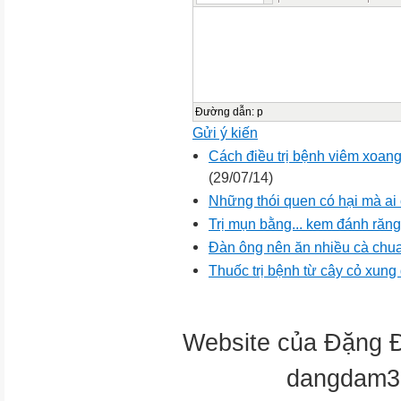
Đường dẫn
:
p
Gửi ý kiến
Cách điều trị bệnh viêm xoan
(29/07/14)
Những thói quen có hại mà ai
Trị mụn bằng... kem đánh răng
Đàn ông nên ăn nhiều cà chu
Thuốc trị bệnh từ cây cỏ xung
Website của Đặng 
dangdam3