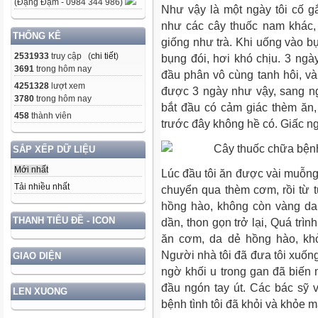
(Đặng Đạm - 0984 344 986)
Như vậy là một ngày tôi cố 
như các cây thuốc nam khác, 
THỐNG KÊ
giống như trà. Khi uống vào bụ
2531933
truy cập (
chi tiết
)
bụng đói, hơi khó chịu. 3 ngày
3691
trong hôm nay
đầu phân vô cùng tanh hôi, và 
4251328
lượt xem
được 3 ngày như vậy, sang ng
3780
trong hôm nay
bắt đầu có cảm giác thèm ăn
458
thành viên
trước đây không hề có. Giấc ng
SẮP XẾP DỮ LIỆU
Mới nhất
Lúc đầu tôi ăn được vài muỗng 
Tải nhiều nhất
chuyển qua thèm cơm, rồi từ t
hồng hào, không còn vàng da 
THANH TIÊU ĐỀ - ICON
dần, thon gọn trở lại, Quá tr
ăn cơm, da dẻ hồng hào, khỏ
Người nhà tôi đã đưa tôi xuốn
GIAO DIỆN
ngờ khối u trong gan đã biến 
đầu ngón tay út. Các bác sỹ 
LEN XUONG
bệnh tình tôi đã khỏi và khỏe mạ