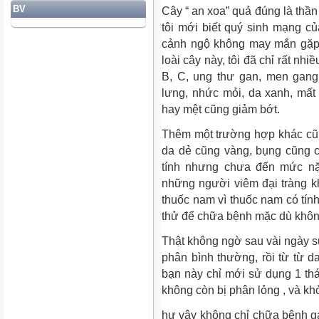
BV
Cây “ an xoa” quả đúng là thần 
tôi mới biết quý sinh mạng 
cảnh ngộ không may mắn gặp 
loài cây này, tôi đã chỉ rất nh
B, C, ung thư gan, men gang
lưng, nhức mỏi, da xanh, mất
hay mệt cũng giảm bớt.
Thêm một trường hợp khác cũn
da dẻ cũng vàng, bụng cũng 
tính nhưng chưa đến mức nặn
những người viêm đại tràng k
thuốc nam vì thuốc nam có tí
thử để chữa bệnh mặc dù không
Thật không ngờ sau vài ngày sử
phân bình thường, rồi từ từ 
bạn này chỉ mới sử dụng 1 thá
không còn bị phân lỏng , và k
hư vậy không chỉ chữa bênh g