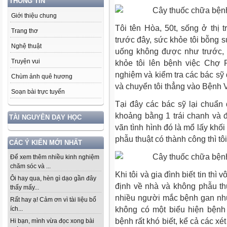
THÔNG TIN
Giới thiệu chung
Tôi tên Hòa, 50t, sống ở thị
Trang thơ
trước đây, sức khỏe tôi bỗng 
Nghệ thuật
uống không được như trước, 
Truyện vui
khỏe tôi lên bệnh việc Chợ 
nghiệm và kiểm tra các bác sỹ 
Chùm ảnh quê hương
và chuyển tôi thẳng vào Bệnh
Soạn bài trực tuyến
Tại đây các bác sỹ lại chuẩn
khoảng bằng 1 trái chanh và 
TÀI NGUYÊN DẠY HỌC
vãn tình hình đó là mổ lấy khối
phẫu thuật có thành công thì tô
CÁC Ý KIẾN MỚI NHẤT
Để xem thêm nhiều kinh nghiệm
chăm sóc và ...
Khi tôi và gia đình biết tin th
Ôi hay qua, hèn gì dạo gần đây
định về nhà và không phẫu thuậ
thấy mấy...
nhiều người mắc bệnh gan như
Rất hay ạ! Cảm ơn vì tài liệu bổ
không có một biểu hiện bệnh
ích...
bệnh rất khó biết, kể cả các 
Hi bạn, mình vừa đọc xong bài