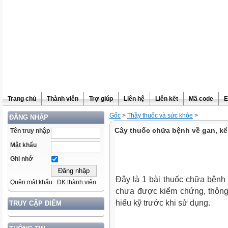
Trang chủ
Thành viên
Trợ giúp
Liên hệ
Liên kết
Mã code
E
Gốc
>
Thầy thuốc và sức khỏe
>
ĐĂNG NHẬP
Cây thuốc chữa bệnh về gan, kể 
Tên truy nhập
Mật khẩu
Ghi nhớ
Đây là 1 bài thuốc chữa bệnh
Quên mật khẩu
ĐK thành viên
chưa được kiểm chứng, thông
hiểu kỹ trước khi sử dụng.
TRUY CẬP ĐIỂM