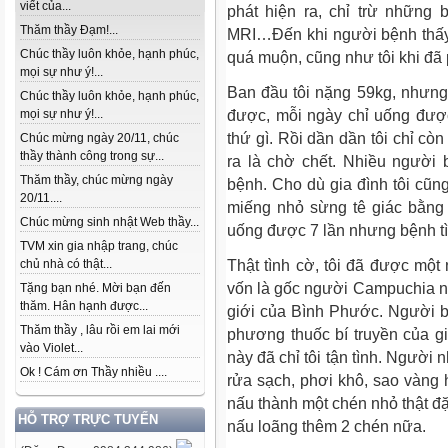
viết của...
phát hiện ra, chỉ trừ những
Thăm thầy Đạm!...
MRI…Đến khi người bệnh thấy b
Chúc thầy luôn khỏe, hạnh phúc,
quá muộn, cũng như tôi khi đã p
mọi sự như ý!...
Ban đầu tôi nặng 59kg, nhưng
Chúc thầy luôn khỏe, hạnh phúc,
được, mỗi ngày chỉ uống đượ
mọi sự như ý!...
thứ gì. Rồi dần dần tôi chỉ cò
Chúc mừng ngày 20/11, chúc
thầy thành công trong sự...
ra là chờ chết. Nhiều người 
Thăm thầy, chúc mừng ngày
bệnh. Cho dù gia đình tôi cũ
20/11....
miếng nhỏ sừng tê giác bằng 
Chúc mừng sinh nhật Web thầy...
uống được 7 lần nhưng bệnh t
TVM xin gia nhập trang, chúc
Thật tình cờ, tôi đã được một
chủ nhà có thật...
vốn là gốc người Campuchia nh
Tặng bạn nhé. Mời bạn đến
thăm. Hân hạnh được...
giới của Bình Phước. Người bạ
Thăm thầy , lâu rồi em lai mới
phương thuốc bí truyền của g
vào Violet...
này đã chỉ tôi tận tình. Người n
Ok ! Cám ơn Thầy nhiều ....
rửa sạch, phơi khô, sao vàng 
nấu thành một chén nhỏ thật đặ
HỖ TRỢ TRỰC TUYẾN
nấu loãng thêm 2 chén nữa.