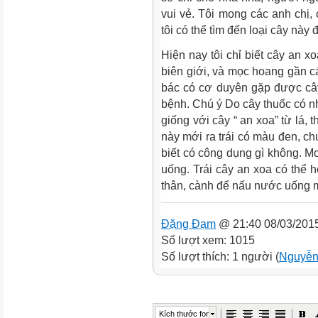
vui vẻ. Tôi mong các anh chị, 
tôi có thể tìm đến loại cây nà
Hiện nay tôi chỉ biết cây an 
biên giới, và mọc hoang gần 
bác có cơ duyên gặp được câ
bệnh. Chú ý Do cây thuốc có nh
giống với cây “ an xoa” từ lá, 
này mới ra trái có màu đen, 
biết có công dụng gì không. Mo
uống. Trái cây an xoa có thể h
thân, cành để nấu nước uống m
Đặng Đạm
@ 21:40 08/03/201
Số lượt xem: 1015
Số lượt thích: 1 người (
Nguyễn
Kích thước font