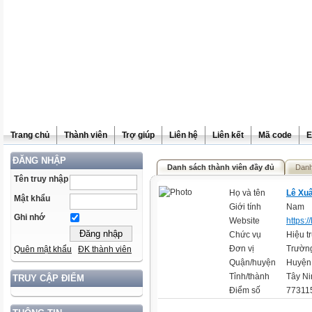
Trang chủ
Thành viên
Trợ giúp
Liên hệ
Liên kết
Mã code
E
ĐĂNG NHẬP
Danh sách thành viên đầy đủ
Danh
Tên truy nhập
Họ và tên
Lê Xu
Mật khẩu
Giới tính
Nam
Ghi nhớ
Website
https:/
Chức vụ
Hiệu t
Đơn vị
Trườn
Quên mật khẩu
ĐK thành viên
Quận/huyện
Huyện
Tỉnh/thành
Tây Ni
TRUY CẬP ĐIỂM
Điểm số
773115