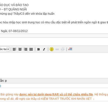
ÁO DỤC VÀ ĐÀO TẠO
 – ĐT QUẢNG NGÃI
mừng quý Thầy/Cô đến với khóa tập huấn
c hòa nhập học sinh trung học có nhu cầu đặc biệt về phát triển ngôn ngữ & giao t
 Ngãi, 07-08/11/2012
êu
óa tập huấn này, học viên có khả năng:
iết học sinh trung học có nhu cầu đặc biệt về ngôn ngữ & giao tiếp;
iện một số hỗ trợ giáo dục cá nhân;
ớc font
bày & mô tả một số kĩ thuật dạy học ở lớp hòa nhập;
 phân tích về quan điểm, nội dung và một số kĩ thuật đánh giá.
ng tập huấn
iết học sinh có nhu cầu đặc biệt về ngôn ngữ - giao tiếp
 giáo dục cá nhân
c ở lớp hòa nhập
dẫn
:
p
iá trong giáo dục học sinh
n
ổi – phản hồi
g pháp
 Bài giảng này
được nén lại dưới dạng RAR và có thể chứa nhiều file
. Hệ thống
ấn cùng tham gia
rong số đó, đề nghị các thầy cô KIỂM TRA KỸ TRƯỚC KHI NHẬN XÉT ↓
 cứu tài liệu
hành