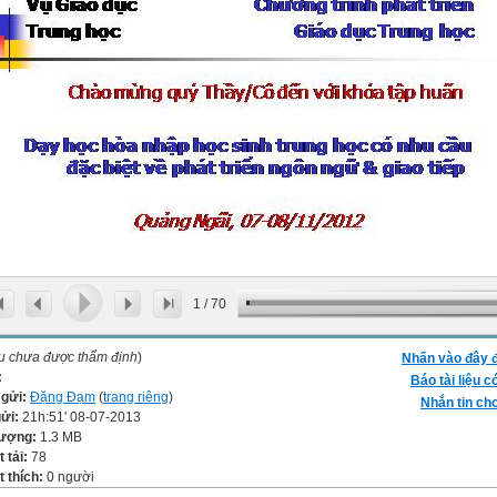
1
/
70
ệu chưa được thẩm định
)
Nhấn vào đây đ
:
Báo tài liệu c
 gửi:
Đặng Đạm
(
trang riêng
)
Nhắn tin cho
gửi:
21h:51' 08-07-2013
lượng:
1.3 MB
t tải:
78
 thích:
0 người