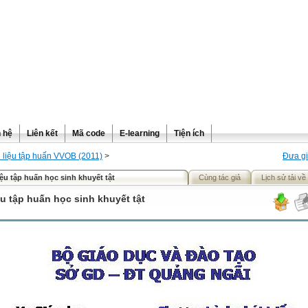
n hệ
Liên kết
Mã code
E-learning
Tiện ích
i liệu tập huấn VVOB (2011)
>
Đưa gi
liệu tập huấn học sinh khuyết tật
Cùng tác giả
Lịch sử tải về
ệu tập huấn học sinh khuyết tật