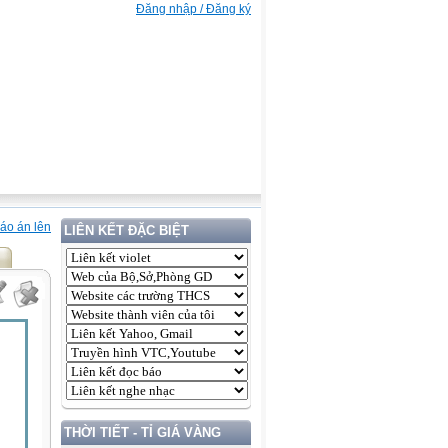
Đăng nhập / Đăng ký
áo án lên
LIÊN KẾT ĐẶC BIỆT
THỜI TIẾT - TỈ GIÁ VÀNG