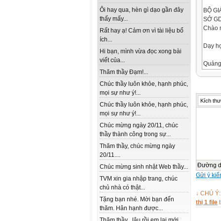
Ôi hay qua, hèn gì dạo gần đây
BỘ GI
thấy mấy...
SỞ GD
Chào 
Rất hay ạ! Cảm ơn vì tài liệu bổ
ích...
Dạy họ
Hi bạn, mình vừa đọc xong bài
viết của...
Quảng
Thăm thầy Đạm!...
Mục ti
Sau kh
Chúc thầy luôn khỏe, hạnh phúc,
Nhận b
mọi sự như ý!...
Thực h
Kích thư
Chúc thầy luôn khỏe, hạnh phúc,
Trình 
mọi sự như ý!...
Mô tả,
Chúc mừng ngày 20/11, chúc
thầy thành công trong sự...
Nội du
Nhận b
Thăm thầy, chúc mừng ngày
Hỗ trợ
20/11....
Dạy họ
Đường 
Chúc mừng sinh nhật Web thầy...
Đánh g
Gửi ý kiế
TVM xin gia nhập trang, chúc
Trao đ
chủ nhà có thật...
Phươn
↓ CHÚ Ý:
Tập hu
Tặng bạn nhé. Mời bạn đến
thị 1 file
t
Nghiên
thăm. Hân hạnh được...
Thực 
Thăm thầy , lâu rồi em lai mới