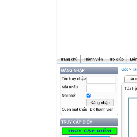
Trang chủ
Thành viên
Trợ giúp
Liê
Gốc
>
Tà
ĐĂNG NHẬP
Tên truy nhập
Tài 
Mật khẩu
Tài li
Ghi nhớ
Quên mật khẩu
ĐK thành viên
TRUY CẬP ĐIỂM