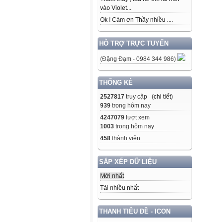
Tương 
vào Violet...
Quá tr
Ok ! Cám ơn Thầy nhiều ....
Kh�ng
Th�ng
Th�ng
HỖ TRỢ TRỰC TUYẾN
Th�ng 
Th�ng 
(Đặng Đạm - 0984 344 986)
M�i tr
1. Nhậ
THỐNG KÊ
Phát t
Khó kh
2527817
truy cập (
chi tiết
)
1) với
939
trong hôm nay
2) với
4247079
lượt xem
Nhận b
1003
trong hôm nay
Nhận b
Phát tr
458
thành viên
Phát t
các kĩ
SẮP XẾP DỮ LIỆU
Phát t
Phát t
Mới nhất
+ Nội 
Tải nhiều nhất
+ Hình
+ Sử d
Sự phá
THANH TIÊU ĐỀ - ICON
Sự phá