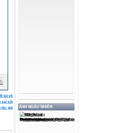
ể tải về
ó sai sót
ẢNH NGẪU NHIÊN
 tác giả