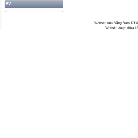
BV
Website của Đặng Đạm-ĐT:
Website được thừa k