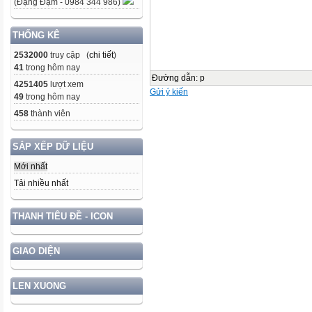
(Đặng Đạm - 0984 344 986)
THỐNG KÊ
2532000
truy cập (
chi tiết
)
41
trong hôm nay
Đường dẫn
:
p
4251405
lượt xem
Gửi ý kiến
49
trong hôm nay
458
thành viên
SẮP XẾP DỮ LIỆU
Mới nhất
Tải nhiều nhất
THANH TIÊU ĐỀ - ICON
GIAO DIỆN
LEN XUONG