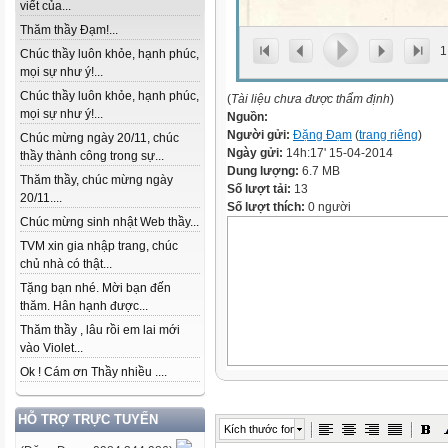
viết của...
Thăm thầy Đạm!...
1
Chúc thầy luôn khỏe, hạnh phúc,
mọi sự như ý!...
Chúc thầy luôn khỏe, hạnh phúc,
(
Tài liệu chưa được thẩm định
)
mọi sự như ý!...
Nguồn:
Người gửi:
Đặng Đạm
(
trang riêng
)
Chúc mừng ngày 20/11, chúc
Ngày gửi:
14h:17' 15-04-2014
thầy thành công trong sự...
Dung lượng:
6.7 MB
Thăm thầy, chúc mừng ngày
Số lượt tải:
13
20/11....
Số lượt thích:
0 người
Chúc mừng sinh nhật Web thầy...
TVM xin gia nhập trang, chúc
chủ nhà có thật...
Tặng bạn nhé. Mời bạn đến
thăm. Hân hạnh được...
Thăm thầy , lâu rồi em lai mới
vào Violet...
Ok ! Cám ơn Thầy nhiều ....
HỖ TRỢ TRỰC TUYẾN
Kích thước font