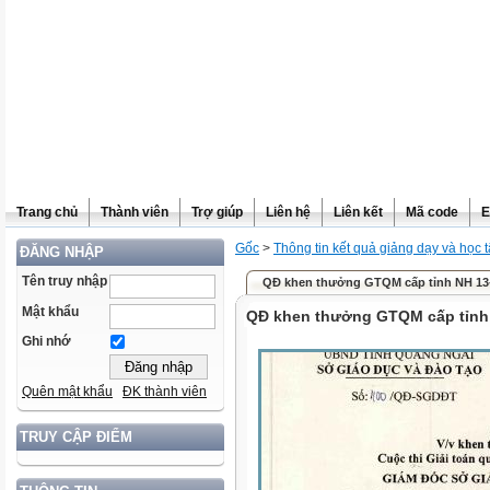
Trang chủ
Thành viên
Trợ giúp
Liên hệ
Liên kết
Mã code
E
Gốc
>
Thông tin kết quả giảng dạy và học 
ĐĂNG NHẬP
Tên truy nhập
QĐ khen thưởng GTQM cấp tỉnh NH 13
Mật khẩu
QĐ khen thưởng GTQM cấp tỉnh
Ghi nhớ
Quên mật khẩu
ĐK thành viên
TRUY CẬP ĐIỂM