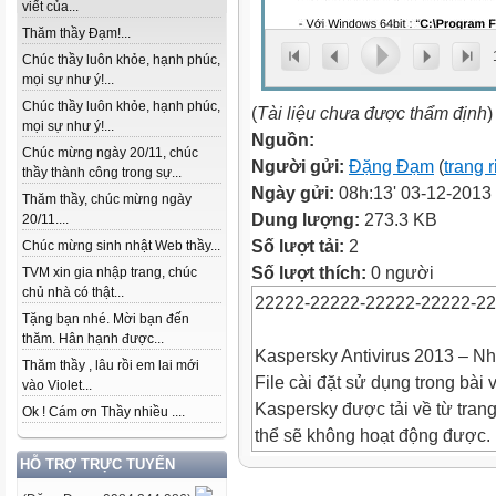
viết của...
Thăm thầy Đạm!...
Chúc thầy luôn khỏe, hạnh phúc,
mọi sự như ý!...
Chúc thầy luôn khỏe, hạnh phúc,
(
Tài liệu chưa được thẩm định
)
mọi sự như ý!...
Nguồn:
Chúc mừng ngày 20/11, chúc
Người gửi:
Đặng Đạm
(
trang 
thầy thành công trong sự...
Ngày gửi:
08h:13' 03-12-2013
Thăm thầy, chúc mừng ngày
Dung lượng:
273.3 KB
20/11....
Số lượt tải:
2
Chúc mừng sinh nhật Web thầy...
Số lượt thích:
0 người
TVM xin gia nhập trang, chúc
chủ nhà có thật...
22222-22222-22222-22222-2
Tặng bạn nhé. Mời bạn đến
thăm. Hân hạnh được...
Kaspersky Antivirus 2013 – N
Thăm thầy , lâu rồi em lai mới
File cài đặt sử dụng trong bài v
vào Violet...
Kaspersky được tải về từ trang 
Ok ! Cám ơn Thầy nhiều ....
thể sẽ không hoạt động được.
Antivirus 2013 đúng ra không 
HỖ TRỢ TRỰC TUYẾN
được tài trợ bởi hãng máy tín