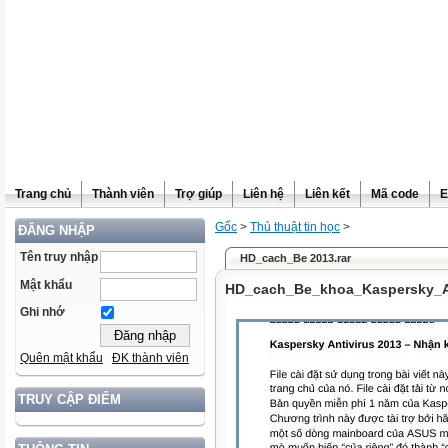
Trang chủ
Thành viên
Trợ giúp
Liên hệ
Liên kết
Mã code
E
Gốc
>
Thủ thuật tin học
>
ĐĂNG NHẬP
Tên truy nhập
HD_cach_Be 2013.rar
Mật khẩu
HD_cach_Be_khoa_Kaspersky_Ant
Ghi nhớ
Quên mật khẩu
ĐK thành viên
TRUY CẬP ĐIỂM