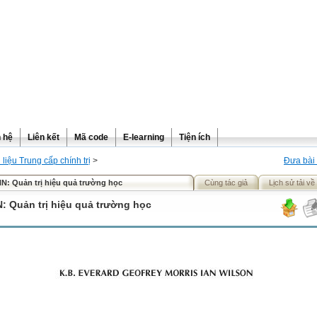
n hệ
Liên kết
Mã code
E-learning
Tiện ích
 liệu Trung cấp chính trị
>
Đưa bài 
N: Quản trị hiệu quả trường học
Cùng tác giả
Lịch sử tải về
: Quản trị hiệu quả trường học