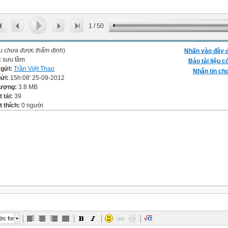
1
/
50
ệu chưa được thẩm định
)
Nhấn vào đây đ
:
sưu tầm
Báo tài liệu c
 gửi:
Trần Việt Thao
Nhắn tin cho
gửi:
15h:08' 25-09-2012
lượng:
3.8 MB
t tải:
39
 thích:
0 người
ớc font