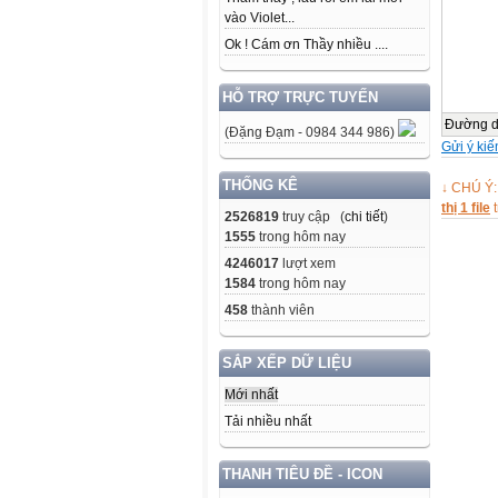
vào Violet...
Ok ! Cám ơn Thầy nhiều ....
HỖ TRỢ TRỰC TUYẾN
Đường 
(Đặng Đạm - 0984 344 986)
Gửi ý kiế
THỐNG KÊ
↓ CHÚ Ý:
thị 1 file
t
2526819
truy cập (
chi tiết
)
1555
trong hôm nay
4246017
lượt xem
1584
trong hôm nay
458
thành viên
SẮP XẾP DỮ LIỆU
Mới nhất
Tải nhiều nhất
THANH TIÊU ĐỀ - ICON