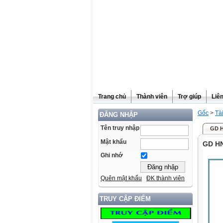
Trang chủ
Thành viên
Trợ giúp
Liê
Gốc
>
Tài
ĐĂNG NHẬP
Tên truy nhập
GD H
Mật khẩu
GD HN
Ghi nhớ
Quên mật khẩu
ĐK thành viên
TRUY CẬP ĐIỂM