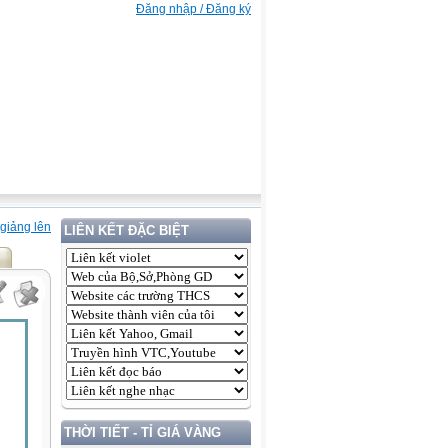
Đăng nhập / Đăng ký
giảng lên
LIÊN KẾT ĐẶC BIỆT
THỜI TIẾT - TỈ GIÁ VÀNG