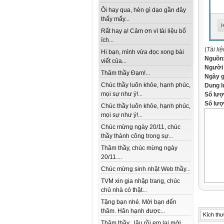
Ôi hay qua, hèn gì dạo gần đây
thấy mấy...
Rất hay ạ! Cảm ơn vì tài liệu bổ
ích...
(
Tài li
Hi bạn, mình vừa đọc xong bài
Nguồn
viết của...
Người
Thăm thầy Đạm!...
Ngày 
Chúc thầy luôn khỏe, hạnh phúc,
Dung 
mọi sự như ý!...
Số lượ
Số lượt
Chúc thầy luôn khỏe, hạnh phúc,
mọi sự như ý!...
Chúc mừng ngày 20/11, chúc
thầy thành công trong sự...
Thăm thầy, chúc mừng ngày
20/11....
Chúc mừng sinh nhật Web thầy...
TVM xin gia nhập trang, chúc
chủ nhà có thật...
Tặng bạn nhé. Mời bạn đến
thăm. Hân hạnh được...
Kích thư
Thăm thầy , lâu rồi em lai mới