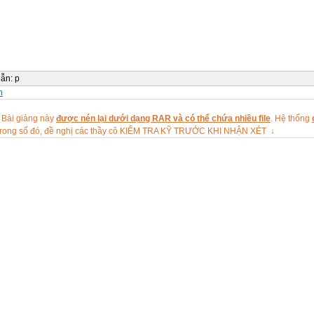
dẫn
:
p
n
 Bài giảng này
được nén lại dưới dạng RAR và có thể chứa nhiều file
. Hệ thống
rong số đó, đề nghị các thầy cô KIỂM TRA KỸ TRƯỚC KHI NHẬN XÉT ↓