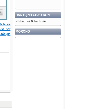
HÂN HẠNH CHÀO ĐÓN
4 khách và 0 thành viên
ể tải về
ó sai sót
MORONG
 tác giả