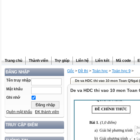
Trang chủ
Thành viên
Trợ giúp
Liên hệ
Liên kết
Mã code
E
Gốc
>
Đề thi
>
Toán học
>
Toán học 9
>
ĐĂNG NHẬP
Tên truy nhập
De va HDC thi vao 10 mon Toan QNgai (
Mật khẩu
De va HDC thi vao 10 mon Toan 
Ghi nhớ
Quên mật khẩu
ĐK thành viên
TRUY CẬP ĐIỂM