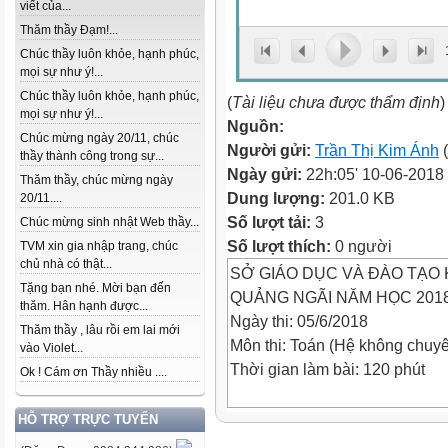
viết của...
Thăm thầy Đạm!...
Chúc thầy luôn khỏe, hạnh phúc,
mọi sự như ý!...
Chúc thầy luôn khỏe, hạnh phúc,
(
Tài liệu chưa được thẩm định
)
mọi sự như ý!...
Nguồn:
Chúc mừng ngày 20/11, chúc
Người gửi:
Trần Thị Kim Ánh
(
thầy thành công trong sự...
Ngày gửi:
22h:05' 10-06-2018
Thăm thầy, chúc mừng ngày
Dung lượng:
201.0 KB
20/11....
Số lượt tải:
3
Chúc mừng sinh nhật Web thầy...
Số lượt thích:
0 người
TVM xin gia nhập trang, chúc
chủ nhà có thật...
SỞ GIÁO DỤC VÀ ĐÀO TẠO 
Tặng bạn nhé. Mời bạn đến
QUẢNG NGÃI NĂM HỌC 2018
thăm. Hân hạnh được...
Ngày thi: 05/6/2018
Thăm thầy , lâu rồi em lai mới
Môn thi: Toán (Hệ không chuy
vào Violet...
Thời gian làm bài: 120 phút
Ok ! Cám ơn Thầy nhiều ....
Bài 1. (1,0 điểm)
HỖ TRỢ TRỰC TUYẾN
Giải hệ phương trình 