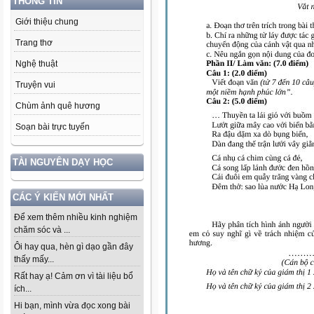
THÔNG TIN
Giới thiệu chung
Trang thơ
Nghệ thuật
Truyện vui
Chùm ảnh quê hương
Soạn bài trực tuyến
TÀI NGUYÊN DẠY HỌC
CÁC Ý KIẾN MỚI NHẤT
Để xem thêm nhiều kinh nghiệm
chăm sóc và ...
Ôi hay qua, hèn gì dạo gần đây
thấy mấy...
Rất hay ạ! Cảm ơn vì tài liệu bổ
ích...
Hi bạn, mình vừa đọc xong bài