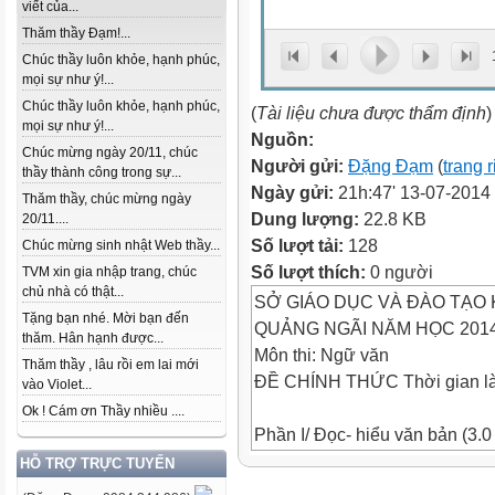
viết của...
Thăm thầy Đạm!...
Chúc thầy luôn khỏe, hạnh phúc,
mọi sự như ý!...
Chúc thầy luôn khỏe, hạnh phúc,
(
Tài liệu chưa được thẩm định
)
mọi sự như ý!...
Nguồn:
Chúc mừng ngày 20/11, chúc
Người gửi:
Đặng Đạm
(
trang 
thầy thành công trong sự...
Ngày gửi:
21h:47' 13-07-2014
Thăm thầy, chúc mừng ngày
Dung lượng:
22.8 KB
20/11....
Số lượt tải:
128
Chúc mừng sinh nhật Web thầy...
Số lượt thích:
0 người
TVM xin gia nhập trang, chúc
chủ nhà có thật...
SỞ GIÁO DỤC VÀ ĐÀO TẠO 
Tặng bạn nhé. Mời bạn đến
QUẢNG NGÃI NĂM HỌC 2014
thăm. Hân hạnh được...
Môn thi: Ngữ văn
Thăm thầy , lâu rồi em lai mới
ĐỀ CHÍNH THỨC Thời gian làm
vào Violet...
Ok ! Cám ơn Thầy nhiều ....
Phần I/ Đọc- hiểu văn bản (3.0
Đọc đoạn thơ sau và trả lời câu
HỖ TRỢ TRỰC TUYẾN
Sông được lúc dềnh dàng