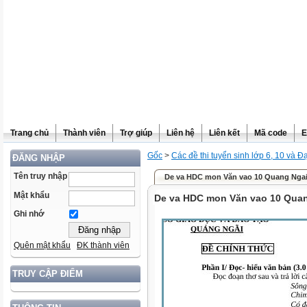
Trang chủ
Thành viên
Trợ giúp
Liên hệ
Liên kết
Mã code
E
Gốc
>
Các đề thi tuyển sinh lớp 6, 10 và Đ
ĐĂNG NHẬP
Tên truy nhập
De va HDC mon Văn vao 10 Quang Ngai 
Mật khẩu
De va HDC mon Văn vao 10 Quan
Ghi nhớ
Quên mật khẩu
ĐK thành viên
TRUY CẬP ĐIỂM