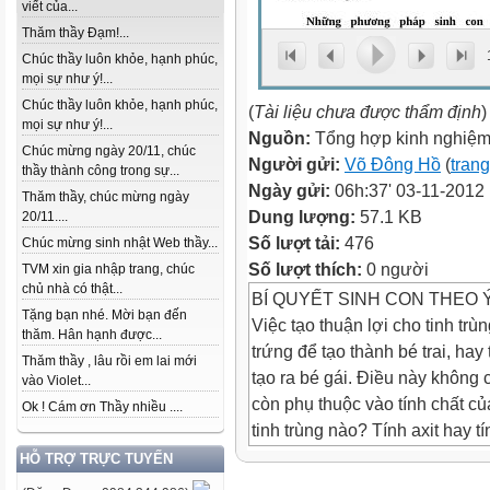
viết của...
Thăm thầy Đạm!...
Chúc thầy luôn khỏe, hạnh phúc,
mọi sự như ý!...
Chúc thầy luôn khỏe, hạnh phúc,
(
Tài liệu chưa được thẩm định
)
mọi sự như ý!...
Nguồn:
Tổng hợp kinh nghiệm
Chúc mừng ngày 20/11, chúc
Người gửi:
Võ Đông Hồ
(
trang
thầy thành công trong sự...
Ngày gửi:
06h:37' 03-11-2012
Thăm thầy, chúc mừng ngày
Dung lượng:
57.1 KB
20/11....
Số lượt tải:
476
Chúc mừng sinh nhật Web thầy...
Số lượt thích:
0 người
TVM xin gia nhập trang, chúc
chủ nhà có thật...
BÍ QUYẾT SINH CON THEO
Tặng bạn nhé. Mời bạn đến
Việc tạo thuận lợi cho tinh tr
thăm. Hân hạnh được...
trứng để tạo thành bé trai, ha
Thăm thầy , lâu rồi em lai mới
tạo ra bé gái. Điều này không 
vào Violet...
còn phụ thuộc vào tính chất c
Ok ! Cám ơn Thầy nhiều ....
tinh trùng nào? Tính axit hay t
Trong môi trường âm đạo có tính
HỖ TRỢ TRỰC TUYẾN
Y, vì thế mà hoạt động thuận l