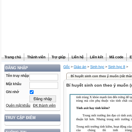
Trang chủ
Thành viên
Trợ giúp
Liên hệ
Liên kết
Mã code
E
Gốc
>
Giáo án
>
Sinh học
>
Sinh học 8
>
ĐĂNG NHẬP
Tên truy nhập
Bí huyết sinh con theo ý muốn (rất th
Mật khẩu
Bí huyết sinh con theo ý muốn (
Ghi nhớ
Quên mật khẩu
ĐK thành viên
TRUY CẬP ĐIỂM