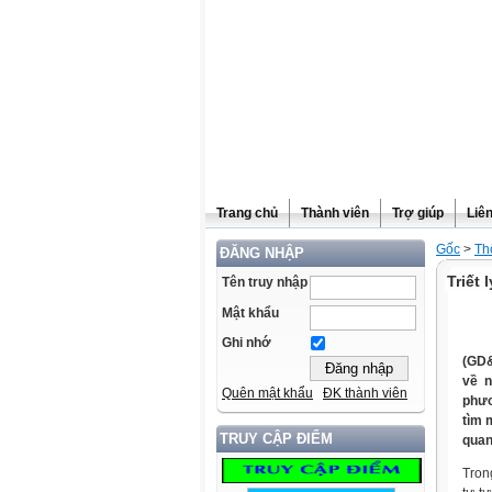
Trang chủ
Thành viên
Trợ giúp
Liê
Gốc
>
Th
ĐĂNG NHẬP
Triết 
Tên truy nhập
Mật khẩu
Ghi nhớ
(GD&
về n
Quên mật khẩu
ĐK thành viên
phươ
tìm 
TRUY CẬP ĐIỂM
quan
Tron