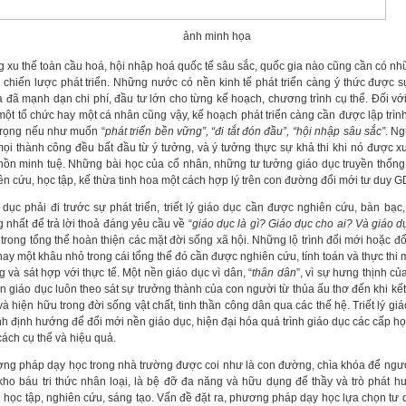
ảnh minh họa
g xu thế toàn cầu hoá, hội nhập hoá quốc tế sâu sắc, quốc gia nào cũng cần có n
, chiến lược phát triển. Những nước có nền kinh tế phát triển càng ý thức được s
à đã mạnh dạn chi phí, đầu tư lớn cho từng kế hoạch, chương trình cụ thể. Đối vớ
 một tổ chức hay một cá nhân cũng vậy, kế hoạch phát triển càng cần được lập trìn
trọng nếu như muốn “
phát triển bền vững”, “đi tắt đón đầu”, “hội nhập sâu sắc”
. Ng
mọi thành công đều bất đầu từ ý tưởng, và ý tưởng thực sự khả thi khi nó được xu
hồn minh tuệ. Những bài học của cổ nhân, những tư tưởng giáo dục truyền thốn
ên cứu, học tập, kế thừa tinh hoa một cách hợp lý trên con đường đổi mới tư duy 
 dục phải đi trước sự phát triển, triết lý giáo dục cần được nghiên cứu, bàn bạc
g nhất để trả lời thoả đáng yêu cầu về “
giáo dục là gì? Giáo dục cho ai? Và giáo d
 trong tổng thể hoàn thiện các mặt đời sống xã hội. Những lộ trình đổi mới hoặc đ
hay một khâu nhỏ trong cái tổng thể đó cần được nghiên cứu, tính toán và thực thi 
g và sát hợp với thực tế. Một nền giáo dục vì dân, “
thân dân
”, vì sự hưng thịnh củ
ền giáo dục luôn theo sát sự trưởng thành của con người từ thủa ấu thơ đến khi kết
và hiện hữu trong đời sống vật chất, tinh thần công dân qua các thế hệ. Triết lý gi
ính định hướng để đổi mới nền giáo dục, hiện đại hóa quá trình giáo dục các cấp họ
cách cụ thể và hiệu quả.
ng pháp dạy học trong nhà trường được coi như là con đường, chìa khóa để ngườ
kho báu tri thức nhân loại, là bệ đỡ đa năng và hữu dụng để thầy và trò phát h
 học tập, nghiên cứu, sáng tạo. Vấn đề đặt ra, phương pháp dạy học lựa chọn tư d