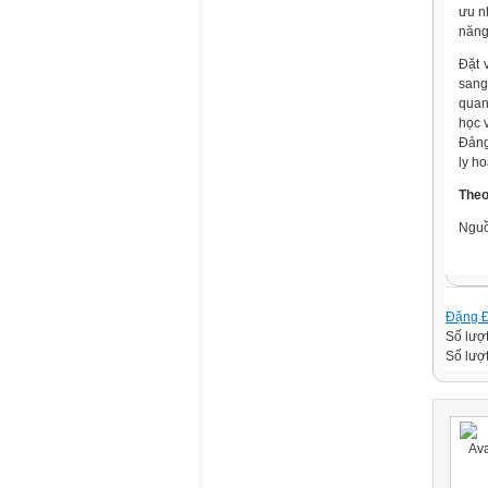
ưu n
năng
Đặt 
sang
quan 
học 
Đảng
ly h
Theo
Ngu
Đặng 
Số lượ
Số lượt