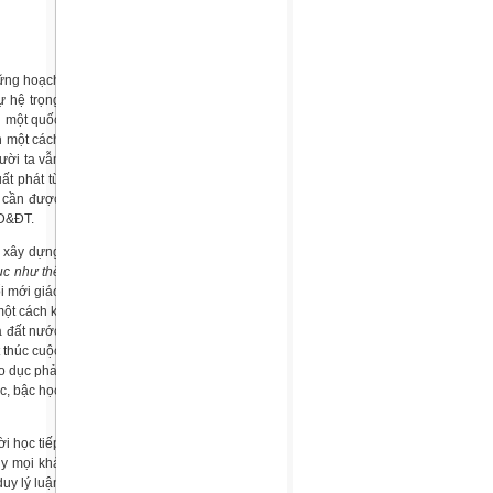
hững hoạch
ự hệ trọng
i một quốc
h một cách
ười ta vẫn
ất phát từ
g cần được
GD&ĐT.
, xây dựng
ục như thế
ổi mới giáo
một cách kĩ
a đất nước
 thúc cuộc
áo dục phải
c, bậc học
i học tiếp
uy mọi khả
uy lý luận