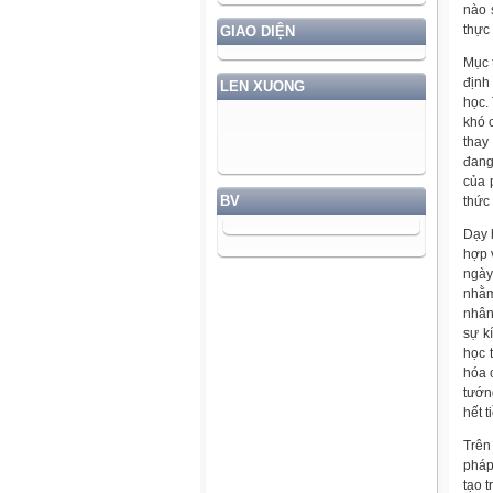
nào 
thực 
GIAO DIỆN
Mục 
định
LEN XUONG
học.
khó 
thay
đang
của 
BV
thức
Dạy 
hợp 
ngày
nhằm
nhân
sự k
học 
hóa 
tướn
hết t
Trên
pháp
tạo 