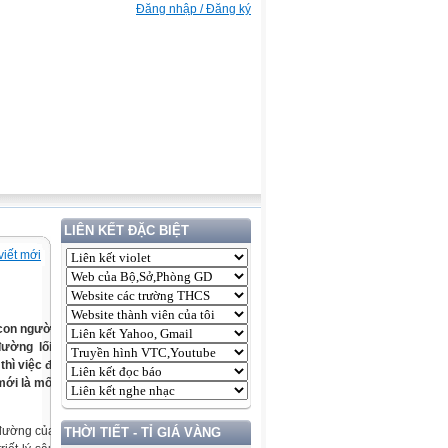
Đăng nhập / Đăng ký
LIÊN KẾT ĐẶC BIỆT
viết mới
 con người
ường lối,
hì việc đi
mới là mối
 đường của
THỜI TIẾT - TỈ GIÁ VÀNG