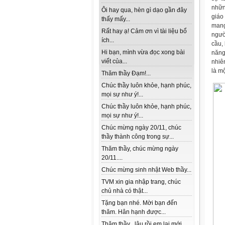
nhữn
Ôi hay qua, hèn gì dạo gần đây
giáo
thấy mấy...
mang
Rất hay ạ! Cảm ơn vì tài liệu bổ
ngườ
ích...
cầu,
Hi bạn, mình vừa đọc xong bài
năng
viết của...
nhiê
là m
Thăm thầy Đạm!...
Chúc thầy luôn khỏe, hạnh phúc,
mọi sự như ý!...
Chúc thầy luôn khỏe, hạnh phúc,
mọi sự như ý!...
Chúc mừng ngày 20/11, chúc
thầy thành công trong sự...
Thăm thầy, chúc mừng ngày
20/11....
Chúc mừng sinh nhật Web thầy...
TVM xin gia nhập trang, chúc
chủ nhà có thật...
Tặng bạn nhé. Mời bạn đến
thăm. Hân hạnh được...
Thăm thầy , lâu rồi em lai mới