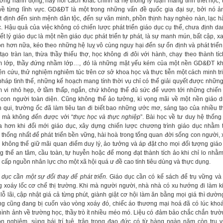
ưởng hành động, hay nói cách khác chính là hệ thống lý luận mang tính triết học, t
về từng lĩnh vực. GD&ĐT là một trong những vấn đề quốc gia đại sự, bởi nó 
t định đến sinh mệnh dân tộc, đến sự văn minh, phồn thịnh hay nghèo nàn, lạc h
. Hậu quả của việc không có chiến lược phát triển giáo dục cụ thể, chưa định da
iết lý giáo dục là một nền giáo dục phát triển tự phát, là sự manh mún, bất cập, xa
òn hơn nữa, kéo theo những hệ luỵ vô cùng nguy hại đến sự ổn định và phát triển
tạo tràn lan, thừa thầy thiếu thợ, học không đi đôi với hành, chạy theo thành tích
 lớp, thầy đứng nhầm lớp…, đó là những mặt yếu kém của một nền GD&ĐT k
ên cứu, thử nghiệm nghiêm túc trên cơ sở khoa học và thực tiễn một cách minh tr
 pháp tình thế, những kế hoạch mang tính thời vụ chỉ có thể giải quyết được những
 vi nhỏ hẹp, ở tầm thấp, ngắn, chứ không thể đủ sức để vươn tới những chiến
n con người toàn diện. Cũng không thể ảo tưởng, kì vọng mãi về một nền giáo d
h qui, trường ốc đã làm tiêu tan đi biết bao những ước mơ, sáng tạo của nhiều t
 mà không đến được với “
thực học và thực nghiệp
”. Bài học về tư duy hệ thống
a hơn khi đổi mới giáo dục, xây dựng chiến lược chương trình giáo dục nhằm 
, thống nhất để phát triển bền vững, hài hoà trong tổng quan đời sống con người, x
 không thể giữ mãi quan điểm duy lý, ảo tưởng và áp đặt cho mọi đối tượng giáo
g thể an tâm, cầu toàn, tự huyễn hoặc để mong đạt thành tích ảo khi chỉ lo nhằ
 cấp nguồn nhân lực cho một xã hội quá ư đề cao tính tiêu dùng và thực dụng.
 dục cần một sự đổi thay để phát triển.
Giáo dục cần có kế sách để trụ vững và 
g xoáy lốc cơ chế thị trường. Khi mà người người, nhà nhà có xu hướng đi làm kin
 lỗ lãi, cập nhật giá cả từng phút, giành giật cơ hội làm ăn bằng mọi giá thì dườ
ng cũng đang bị cuốn vào vòng xoáy đó, chiếc áo thương mại hoá đã có lúc khoá
hình ảnh về trường học, thầy trò ít nhiều méo mó. Liệu có đảm bảo chắc chắn trườ
ôn nghiêm, sùng bái trí tuệ, trân trọng đạo đức có từ hàng ngàn năm còn trụ 