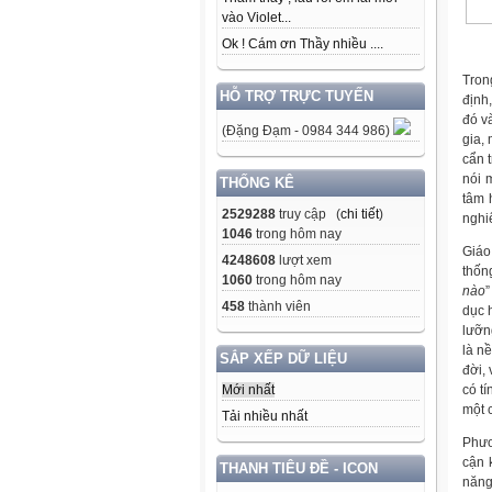
vào Violet...
Ok ! Cám ơn Thầy nhiều ....
Tron
HỖ TRỢ TRỰC TUYẾN
định
đó v
(Đặng Đạm - 0984 344 986)
gia,
cẩn 
nói 
THỐNG KÊ
tâm 
2529288
truy cập (
chi tiết
)
nghi
1046
trong hôm nay
Giáo
4248608
lượt xem
thốn
1060
trong hôm nay
nào
”
458
thành viên
dục 
lưỡn
là n
SẮP XẾP DỮ LIỆU
đời, 
có t
Mới nhất
một 
Tải nhiều nhất
Phươ
cận 
THANH TIÊU ĐỀ - ICON
năng