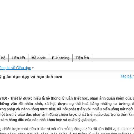
n hệ
Liên kết
Mã code
E-learning
Tiện ích
ông tin về Giáo dục
>
lý giáo dục dạy và học tích cực
Tạo bài 
TĐ) - Triết lý được hiểu là hệ thống lý luận triết học, phản ánh quan niệm của
hững vấn đề nhân sinh, xã hội, được cụ thể hoá bằng những tư tưởng, đ
ng pháp và hành động thực tiễn. Xã hội phát triển với nhiều biến động bất ngờ t
một triết lý giáo dục phản ánh đúng chiến lược phát triển giáo dục trong thời kì 
 tâm hàng đầu của các nhà khoa học và quản lý giáo dục.
g chiến lược phát triển ở tầm vĩ mô của mỗi quốc gia đều rất cần thiết vạch ra con