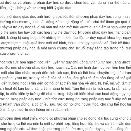
soi đường, và phương pháp dạy học sẽ được chọn lựa, vận dụng như thế nào c
tiễn, biện chứng với tư tưởng triết lý giáo dục.
tiêu, nội dung giáo dục ảnh hưởng trực tiếp đến phương pháp dạy học trong nhà tr
 hướng của chương trình tác động đến hoạt động của các chủ thể tham gia quá tr
 Thầy và trò dạy học cái gì và như thế nào một thời được quan niệm là “quy định ph
có thể sáng tạo hay tích cực hóa chủ thể dạy học. Phương pháp dạy học mang bản 
 đổi, không bị ràng buộc bởi những định kiến áp đặt, tư duy ngoài khoa học ngay
 được thực thi hiệu quả theo một mô hình, thói quen dạy học nào đó. Tính kế thừa, 
phương pháp dạy học là một minh chứng cho sự đổi thay sáng tạo trong nội du
 của phương pháp.
học tích cực hóa người học, rèn luyện tư duy chủ động, tự chủ, tự học đang được 
với đổi mới phương pháp dạy học ngày nay. Các mô hình dạy học tiên tiến trên thế
 một chủ tâm nhấn mạnh đến tính tích cực, tính cá thể hóa, chuyên biệt hóa tro
 phát huy vai trò, tư duy trí tuệ của cá nhân, làm giàu có tâm hồn từng cá thể gi
 đến trường học là tìm đến cơ hội phát triển hài hòa về đức, trí, thể, mĩ, với tâm 
ích hoạt để làm bừng sáng tiềm năng trí tuệ. Tâm thế này là tích cực, là sẵn sàn
tập, là điều kiện lý tưởng để nhà trường, thầy cô triển khai các hoạt động dạy học
các phương pháp dạy học. Chữ “tích cực” trong phương pháp dạy học ở đây, nói 
g Phạm Văn Đồng là có chiều sâu, tạo cơ hội cho người học, cho chủ thể học tậ
iềm năng trí tuệ, tư duy thông minh của mình.
 phương diện phát triển, không có phương pháp cho số đông, đại trà, cũng không
 cho từng cá thể mà nên là một sự phối hợp, tổng hợp tiếp thu và cải tiến, vận dụ
trong nghiên cứu và thực hiện phương pháp. Phương pháp dạy học nào cũng tồn t