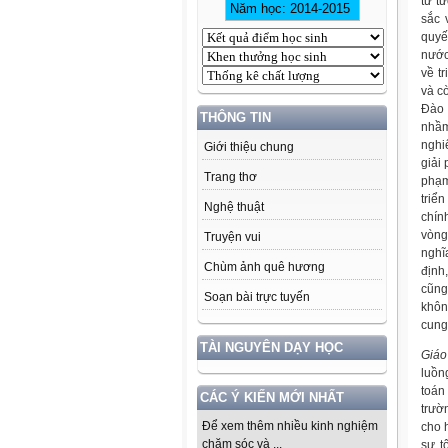
tư t
sắc 
quyế
nước
về tr
và c
Đào 
THÔNG TIN
nhầm
nghi
Giới thiệu chung
giải
Trang thơ
phạm
triể
Nghệ thuật
chín
vòng
Truyện vui
nghĩ
Chùm ảnh quê hương
định
cũng
Soạn bài trực tuyến
khôn
cung
TÀI NGUYÊN DẠY HỌC
Giáo
luồn
toán
CÁC Ý KIẾN MỚI NHẤT
trườ
Để xem thêm nhiều kinh nghiệm
cho 
chăm sóc và ...
sự t