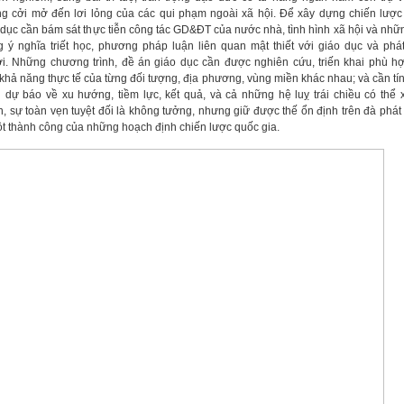
g cởi mở đến lơi lỏng của các qui phạm ngoài xã hội. Để xây dựng chiến lược 
 dục cần bám sát thực tiễn công tác GD&ĐT của nước nhà, tình hình xã hội và những
 ý nghĩa triết học, phương pháp luận liên quan mật thiết với giáo dục và phát
i. Những chương trình, đề án giáo dục cần được nghiên cứu, triến khai phù h
 khả năng thực tế của từng đối tượng, địa phương, vùng miền khác nhau; và cần tí
 dự báo về xu hướng, tiềm lực, kết quả, và cả những hệ luỵ trái chiều có thể x
n, sự toàn vẹn tuyệt đối là không tưởng, nhưng giữ được thế ổn định trên đà phát 
ột thành công của những hoạch định chiến lược quốc gia.