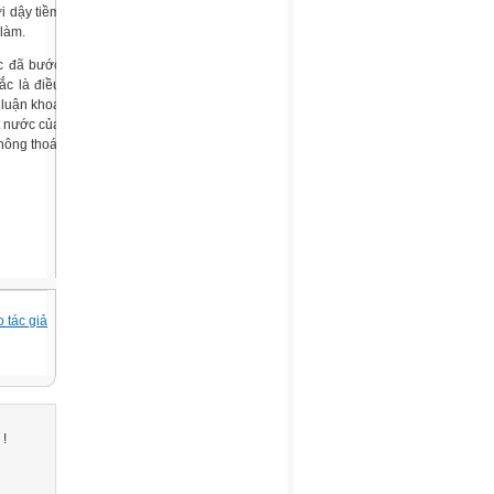
i dậy tiềm
 làm.
ớc đã bước
ắc là điều
ý luận khoa
t nước của
không thoát
 tác giả
 !