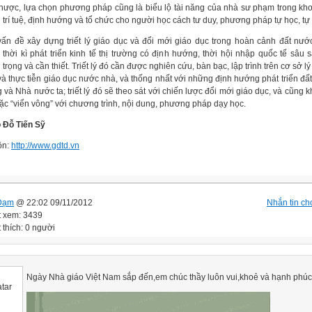
hược, lựa chọn phương pháp cũng là biểu lộ tài năng của nhà sư phạm trong khơ
 trí tuệ, định hướng và tổ chức cho người học cách tư duy, phương pháp tự học, tự
vấn đề xây dựng triết lý giáo dục và đổi mới giáo dục trong hoàn cảnh đất nư
 thời kì phát triển kinh tế thị trường có định hướng, thời hội nhập quốc tế sâu s
trọng và cần thiết. Triết lý đó cần được nghiên cứu, bàn bạc, lập trình trên cơ sở l
và thực tiễn giáo dục nước nhà, và thống nhất với những định hướng phát triển đấ
 và Nhà nước ta; triết lý đó sẽ theo sát với chiến lược đổi mới giáo dục, và cũng 
oặc “viển vông” với chương trình, nội dung, phương pháp dạy học.
 Đỗ Tiến Sỹ
ồn:
http://www.gdtd.vn
Đạm
@ 22:02 09/11/2012
Nhắn tin cho
t xem: 3439
 thích: 0 người
Ngày Nhà giáo Việt Nam sắp đến,em chúc thầy luôn vui,khoẻ và hạnh phúc