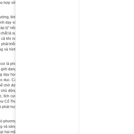
ho hợp với
ường, tính
ình dạy và
áp lý” nên
chất là sự
 cả khi nó
phát triển
ng và hình
coi là phù
 giới đang
ng dạy học
áo dục. Cá
thế chờ đợi
g chủ động
, tích cực
như Cố Thủ
p phát huy
 có phương
ng và sáng
ại hai mặt