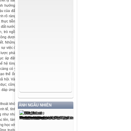
riết lý sâu
ảnh hưởng,
ậu của đất
nh rõ ràng
 thực tiễn,
 đất nước.
, trò ngồi
hông được
iết. Những
 sự việc ở
 lược phát
ục áp đặt,
hế hệ lòng
 càng có ý
tạo thế ổn
ã hội. Và,
 dục; cũng
m đáp ứng,
thoát khỏi
ẢNH NGẪU NHIÊN
h tế, tính
ng như nhà
c lên, làm
ng học với
vững trước