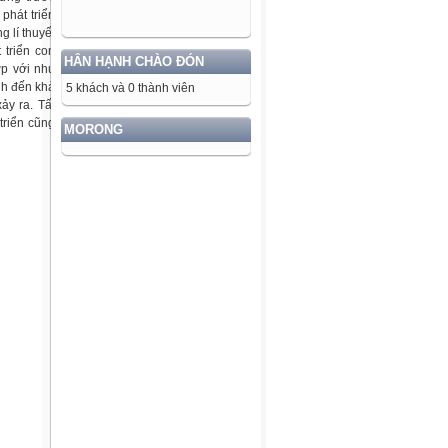
phát triển
 lí thuyết
 triển con
HÂN HẠNH CHÀO ĐÓN
ợp với nhu
nh đến khả
5 khách và 0 thành viên
ảy ra. Tất
triển cũng
MORONG