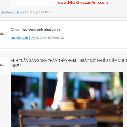
Thị Thanh Thuỷ
@ 13h:50p 17/11/12
Chúc Thầy Đạm sinh nhật vui vẻ
Nguyễn Văn Tươi
@ 20h:41p 05/05/13
ANH TUẤN SANG NHÀ THĂM THẦY ĐẠM NGÀY MỚI NHIỀU NIỀM VUI 
NHÉ !