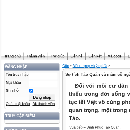
Trang chủ
Thành viên
Trợ giúp
Liên hệ
Liên kết
Mã code
E
Gốc
>
Biểu tượng và ý nghĩa
>
ĐĂNG NHẬP
Sự tích Táo Quân và mâm cỗ ng
Tên truy nhập
Mật khẩu
Đối với mỗi cư dân 
Ghi nhớ
thiếu trong đời sống 
tục tết Việt vô cùng p
Quên mật khẩu
ĐK thành viên
quan trọng, một trong
TRUY CẬP ĐIỂM
Táo.
Vua bếp – Định Phúc Táo Quân.