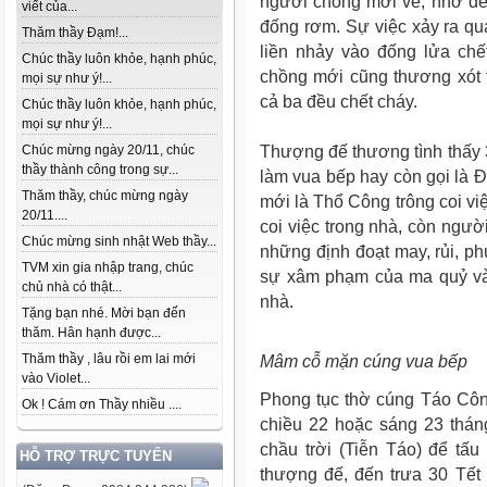
người chồng mới về, nhớ đến
viết của...
đống rơm. Sự việc xảy ra qu
Thăm thầy Đạm!...
liền nhảy vào đống lửa chế
Chúc thầy luôn khỏe, hạnh phúc,
chồng mới cũng thương xót 
mọi sự như ý!...
cả ba đều chết cháy.
Chúc thầy luôn khỏe, hạnh phúc,
mọi sự như ý!...
Thượng đế thương tình thấy 
Chúc mừng ngày 20/11, chúc
thầy thành công trong sự...
làm vua bếp hay còn gọi là 
Thăm thầy, chúc mừng ngày
mới là Thổ Công trông coi vi
20/11....
coi việc trong nhà, còn ngườ
Chúc mừng sinh nhật Web thầy...
những định đoạt may, rủi, p
TVM xin gia nhập trang, chúc
sự xâm phạm của ma quỷ vào
chủ nhà có thật...
nhà.
Tặng bạn nhé. Mời bạn đến
thăm. Hân hạnh được...
Thăm thầy , lâu rồi em lai mới
Mâm cỗ mặn cúng vua bếp
vào Violet...
Phong tục thờ cúng Táo Côn
Ok ! Cám ơn Thầy nhiều ....
chiều 22 hoặc sáng 23 thán
chầu trời (Tiễn Táo) để tấu
HỖ TRỢ TRỰC TUYẾN
thượng đế, đến trưa 30 Tết 