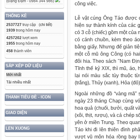
(Đặng Đạm - 0984 344 986)
công việc.
THỐNG KÊ
Lễ vật cúng Ông Táo được c
hiện sự thành kính của các 
2537727
truy cập (
chi tiết
)
1939
trong hôm nay
có 3 cỗ (chiếc) gồm một của
4257202
lượt xem
có cánh chuồn, kèm theo áo 
1955
trong hôm nay
bằng giấy. Nhưng để giản tiệ
458
thành viên
một cỗ mũ ông Công (có hai
đôi hia. Theo sách "Nam Địn
SẮP XẾP DỮ LIỆU
Tĩnh thế kỷ XIX, thì mũ, áo
Mới nhất
lại nói màu sắc tùy thuộc 
(trắng), Thủy (xanh), Hỏa (đỏ)
Tải nhiều nhất
Ngoài những đồ “vàng mã” 
THANH TIÊU ĐỀ - ICON
ngày 23 tháng Chạp cùng với 
hoa quả (chuối, bưởi, quất 
GIAO DIỆN
(xôi, thịt, rượu), và cá ché
yên ở miền Trung. Theo quan
LEN XUONG
Táo khi đi lên thiên đình ph
vượt vũ môn hóa rồng bay l