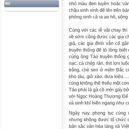
nhỏ màu đen tuyền hoặc vàn
BV
chậu xinh xinh để lên trên bà
phóng sinh cá ra ao hồ, sôn
Cùng với các lễ vật chay th
về sớm cũng được các gia ch
giả, các gia đình vẫn cố g
truyền thống để tỏ lòng biế
cúng ông Táo truyền thống g
nạc, cá chép rán, thịt lợn l
trắng, chè sen ở miền Bắc c
kho tàu, giò xào, dưa kiệu….
cúng không thể thiếu một co
Táo phải là gà cồ mới gáy b
với Ngọc Hoàng Thượng Đế ch
và sinh khí hiên ngang như c
Ngày nay, phong tục cúng
nhưng không được tổ chức c
bản sắc văn hóa làng xã Việt