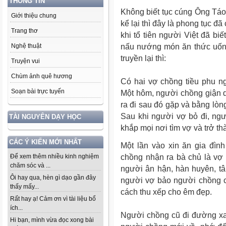
THÔNG TIN
Không biết tục cúng Ông Táo
Giới thiệu chung
kể lại thì đây là phong tục đã
Trang thơ
khi tổ tiên người Việt đã bi
nấu nướng món ăn thức uống.
Nghệ thuật
truyền lại thì:
Truyện vui
Chùm ảnh quê hương
Có hai vợ chồng tiều phu n
Soạn bài trực tuyến
Một hôm, người chồng giận q
ra đi sau đó gặp và bằng lò
Sau khi người vợ bỏ đi, ngư
TÀI NGUYÊN DẠY HỌC
khắp mọi nơi tìm vợ và trở t
CÁC Ý KIẾN MỚI NHẤT
Một lần vào xin ăn gia đìn
chồng nhận ra bà chủ là vợ
Để xem thêm nhiều kinh nghiệm
chăm sóc và ...
người ân hận, hàn huyên, t
Ôi hay qua, hèn gì dạo gần đây
người vợ bảo người chồng c
thấy mấy...
cách thu xếp cho êm đẹp.
Rất hay ạ! Cảm ơn vì tài liệu bổ
ích...
Người chồng cũ đi đường xa
Hi bạn, mình vừa đọc xong bài