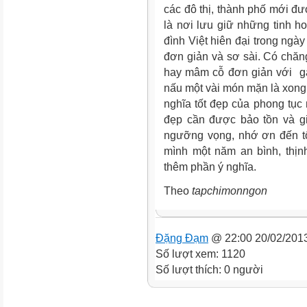
các đô thị, thành phố mới đ
là nơi lưu giữ những tinh h
đình Việt hiên đại trong ngà
đơn giản và sơ sài. Có chăn
hay mâm cỗ đơn giản với gà 
nấu một vài món mặn là xong
nghĩa tốt đẹp của phong tục 
đẹp cần được bảo tồn và gi
ngưỡng vọng, nhớ ơn đến tổ 
mình một năm an bình, thịn
thêm phần ý nghĩa.
Theo
tapchimonngon
Đặng Đạm
@ 22:00 20/02/201
Số lượt xem: 1120
Số lượt thích: 0 người