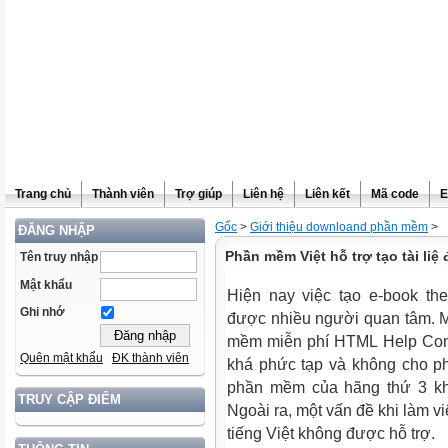
Trang chủ
Thành viên
Trợ giúp
Liên hệ
Liên kết
Mã code
E
Gốc
>
Giới thiệu downloand phần mềm
>
ĐĂNG NHẬP
Phần mềm Việt hỗ trợ tạo tài li
Tên truy nhập
Mật khẩu
Hiện nay việc tạo e-book t
Ghi nhớ
được nhiều người quan tâm. M
mềm miễn phí HTML Help Comp
Quên mật khẩu
ĐK thành viên
khá phức tạp và không cho ph
phần mềm của hãng thứ 3 khá
TRUY CẬP ĐIỂM
Ngoài ra, một vấn đề khi làm 
tiếng Việt không được hỗ trợ.