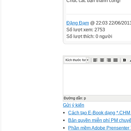
Chúc các bạn thành công!
Đặng Đạm
@ 22:03 22/06/201
Số lượt xem: 2753
Số lượt thích: 0 người
Kích thước font
Đường dẫn
:
p
Gửi ý kiến
Cách tạo E-Book dạng *.CHM t
Bản quyền miễn phí PM chuyể
Phần mềm Adobe Prensenter 7