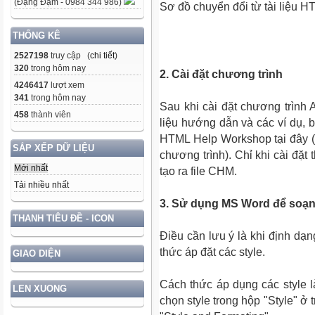
(Đặng Đạm - 0984 344 986)
Sơ đồ chuyển đổi từ tài liệu
THỐNG KÊ
2527198
truy cập (
chi tiết
)
320
trong hôm nay
2. Cài đặt chương trình
4246417
lượt xem
341
trong hôm nay
Sau khi cài đặt chương trình
458
thành viên
liệu hướng dẫn và các ví dụ, b
HTML Help Workshop tại đây (c
SẮP XẾP DỮ LIỆU
chương trình). Chỉ khi cài đặ
Mới nhất
tạo ra file CHM.
Tải nhiều nhất
3. Sử dụng MS Word để soạn t
THANH TIÊU ĐỀ - ICON
Điều cần lưu ý là khi định dạ
thức áp đặt các style.
GIAO DIỆN
Cách thức áp dụng các style 
LEN XUONG
chọn style trong hộp "Style" ở 