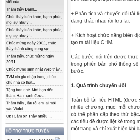
viết của...
Thăm thầy Đạm!...
+ Phân tích và chuyển đổi tài l
Chúc thầy luôn khỏe, hạnh phúc,
dạng khác nhau rồi lưu lại.
mọi sự như ý!...
Chúc thầy luôn khỏe, hạnh phúc,
+ Kích hoạt chức năng biên 
mọi sự như ý!...
tạo ra tài liệu CHM.
Chúc mừng ngày 20/11, chúc
thầy thành công trong sự...
Các bước nói trên được thực 
Thăm thầy, chúc mừng ngày
20/11....
trong phiên bản phổ thông sẽ 
Chúc mừng sinh nhật Web thầy...
bước.
TVM xin gia nhập trang, chúc
chủ nhà có thật...
1. Quá trình chuyển đổi
Tặng bạn nhé. Mời bạn đến
thăm. Hân hạnh được...
Toàn bộ tài liệu HTML (được
Thăm thầy , lâu rồi em lai mới
nhiều chương, mục; mỗi chươ
vào Violet...
có thể phân cấp theo thứ bậc
Ok ! Cám ơn Thầy nhiều ....
các tiêu đề được liệt kê trong
một trang và chỉ xuất hiện khi 
HỖ TRỢ TRỰC TUYẾN