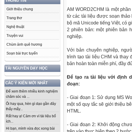
THÔNG TIN
AM WORD2CHM là một phần mềm
Giới thiệu chung
từ các tài liệu được soạn thả
Trang thơ
bộ mã Unicode tiếng Việt, có g
Nghệ thuật
2 phiên bản: một phiên bản 
Truyện vui
nghiệp.
Chùm ảnh quê hương
Với bản chuyên nghiệp, ngườ
Soạn bài trực tuyến
trình tạo tài liệu CHM và thay
bản hoàn toàn miễn phí, đầy đ
TÀI NGUYÊN DẠY HỌC
Để tạo ra tài liệu với định
CÁC Ý KIẾN MỚI NHẤT
đoạn:
Để xem thêm nhiều kinh nghiệm
chăm sóc và ...
- Giai đoạn 1: Sử dụng MS Word
một số quy tắc sẽ giới thiệu b
Ôi hay qua, hèn gì dạo gần đây
thấy mấy...
HTML.
Rất hay ạ! Cảm ơn vì tài liệu bổ
ích...
- Giai đoạn 2: Khởi động ch
Hi bạn, mình vừa đọc xong bài
trên vào thực hiện theo 2 bước