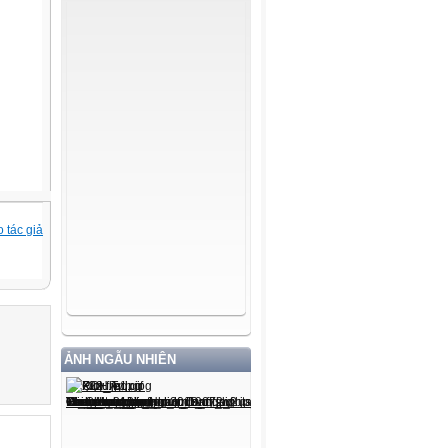
 tác giả
ẢNH NGẪU NHIÊN