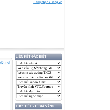
Đăng nhập / Đăng ký
LIÊN KẾT ĐẶC BIỆT
viết mới
THỜI TIẾT - TỈ GIÁ VÀNG