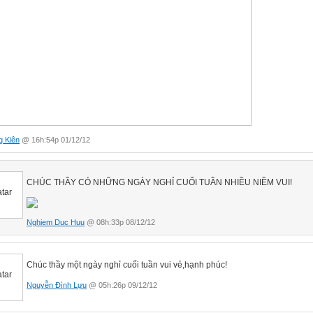
g Kiên
@ 16h:54p 01/12/12
CHÚC THẦY CÓ NHỮNG NGÀY NGHỈ CUỐI TUẦN NHIỀU NIỀM VUI!
Nghiem Duc Huu
@ 08h:33p 08/12/12
Chúc thầy một ngày nghỉ cuối tuần vui vẻ,hạnh phúc!
Nguyễn Đình Lựu
@ 05h:26p 09/12/12