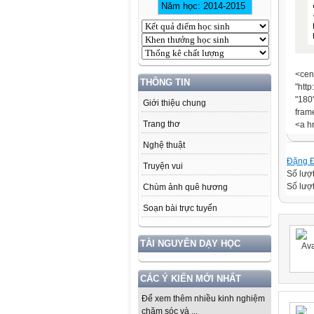
<cen
THÔNG TIN
"http
"180
Giới thiệu chung
fram
Trang thơ
<a h
Nghệ thuật
Đặng 
Truyện vui
Số lượ
Số lượt
Chùm ảnh quê hương
Soạn bài trực tuyến
TÀI NGUYÊN DẠY HỌC
CÁC Ý KIẾN MỚI NHẤT
Để xem thêm nhiều kinh nghiệm
chăm sóc và ...