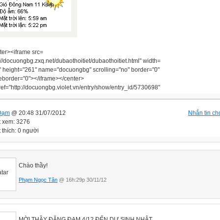
ter><iframe src=
://docuongbg.zxq.net/dubaothoitiet/dubaothoitiet.html" width=
" height="261" name="docuongbg" scrolling="no" border="0"
eborder="0"></iframe></center>
ref="http://docuongbg.violet.vn/entry/show/entry_id/5730698"
Đạm
@ 20:48 31/07/2012
Nhắn tin cho
t xem: 3276
 thích: 0 người
Chào thầy!
Phạm Ngọc Tân
@ 16h:29p 30/11/12
MỜI THẦY ĐẶNG ĐẠM 4/12 ĐẾN DỰ SINH NHẬT