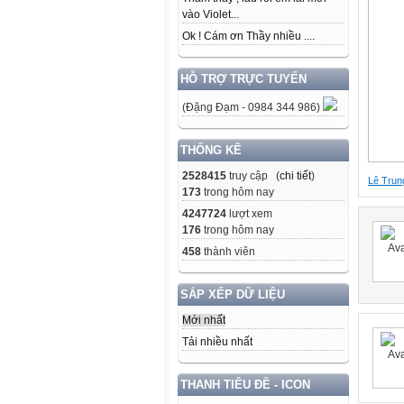
vào Violet...
Ok ! Cám ơn Thầy nhiều ....
HỖ TRỢ TRỰC TUYẾN
(Đặng Đạm - 0984 344 986)
THỐNG KÊ
2528415
truy cập (
chi tiết
)
Lê Trun
173
trong hôm nay
4247724
lượt xem
176
trong hôm nay
458
thành viên
SẮP XẾP DỮ LIỆU
Mới nhất
Tải nhiều nhất
THANH TIÊU ĐỀ - ICON