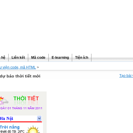
n hệ
Liên kết
Mã code
E-learning
Tiện ích
ư viện code, mã HTML
>
dự báo thời tiết mới
Tạo bài 