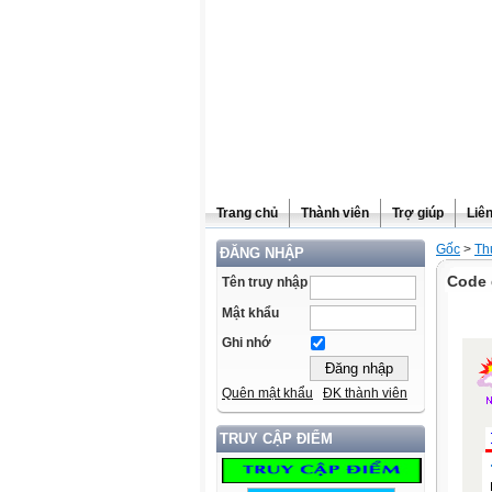
Trang chủ
Thành viên
Trợ giúp
Liê
Gốc
>
Th
ĐĂNG NHẬP
Code 
Tên truy nhập
Mật khẩu
Ghi nhớ
Quên mật khẩu
ĐK thành viên
TRUY CẬP ĐIỂM