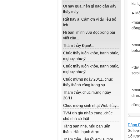
kia l
Ôi hay qua, hèn gì dạo gần đây
thấy mấy...
►Một 
Rất hay ạ! Cảm ơn vì tài liệu bổ
<mar
ích...
động
Hi bạn, mình vừa đọc xong bài
viết của...
<mar
Thăm thầy Đạm!...
beha
Chúc thầy luôn khỏe, hạnh phúc,
mọi sự như ý!...
Chúc thầy luôn khỏe, hạnh phúc,
<div
mọi sự như ý!...
scro
Chúc mừng ngày 20/11, chúc
thầy thành công trong sự...
<ma
Thăm thầy, chúc mừng ngày
dire
20/11....
dừng 
Chúc mừng sinh nhật Web thầy...
TVM xin gia nhập trang, chúc
chủ nhà có thật...
Đặng 
Tặng bạn nhé. Mời bạn đến
Số lượ
thăm. Hân hạnh được...
Số lượt
Thăm thầy , lâu rồi em lai mới