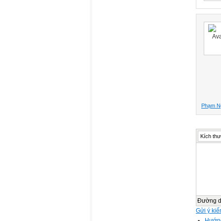
Phạm N
Kích thư
Đường 
Gửi ý kiế
Hướng