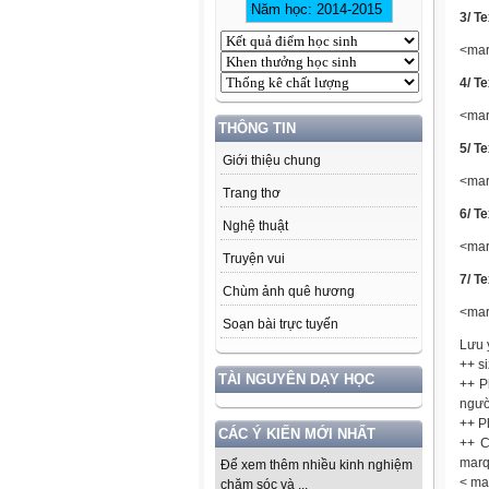
3/ T
<mar
4/ T
<mar
THÔNG TIN
5/ T
Giới thiệu chung
<mar
Trang thơ
6/ T
Nghệ thuật
<mar
Truyện vui
7/ T
Chùm ảnh quê hương
<mar
Soạn bài trực tuyến
Lưu 
++ s
TÀI NGUYÊN DẠY HỌC
++ P
ngườ
++ P
CÁC Ý KIẾN MỚI NHẤT
++ C
marq
Để xem thêm nhiều kinh nghiệm
< ma
chăm sóc và ...