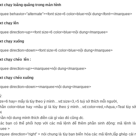
ext chạy loăng quăng trong màn hình
quee behavior=”alternate”><font size=6 color=blue>nội dung</font></marquee>
ext chạy lên
quee direction=up><font size=6 color=blue>nội dung</marquee>
ext chạy xuống
quee direction=down><font size=6 color=blue>nội dung</marquee>
ext chạy chéo lên :
quee direction=up><marquee>nội dung</marquee>
ext chạy chéo xuống
quee direction=down><marquee>nội dung</marquee>
ý:
ize=6 hay= mấy là tùy theo ý mình…vd:size=3,=5 tuỳ sở thích mỗi người,
hần color=blue hay =mầu gì là tùy theo ý mình…vd:color=red,=Aqua,=Teal tùy sở
i
hần nội dung mình thích điền cái gì vào đó cũng đc.
ác bạn có thể phối hợp với các mã lệnh để thêm phần sinh động: mã lệnh là
uee >
rquee direction=”right” > nói chung là tùy bạn biến hóa các mã lệnh,lắp ghép cái n