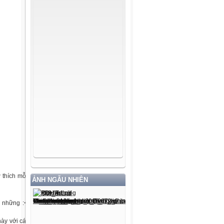
 thích mỗi
ẢNH NGẪU NHIÊN
 những :<
ày với cái