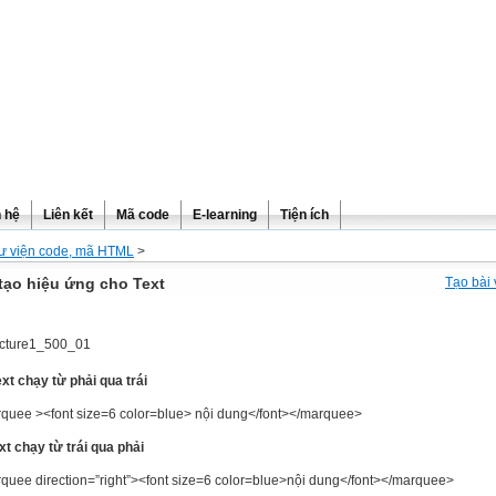
n hệ
Liên kết
Mã code
E-learning
Tiện ích
ư viện code, mã HTML
>
tạo hiệu ứng cho Text
Tạo bài 
ext chạy từ phải qua trái
quee ><font size=6 color=blue> nội dung</font></marquee>
ext chạy từ trái qua phải
quee direction=”right”><font size=6 color=blue>nội dung</font></marquee>