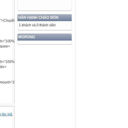
HÂN HẠNH CHÀO ĐÓN
0%”>Chuyển
1 khách và 0 thành viên
MORONG
th=”100%”
arquee>
dth=”100%”
div>
ount=”2″
 tác giả