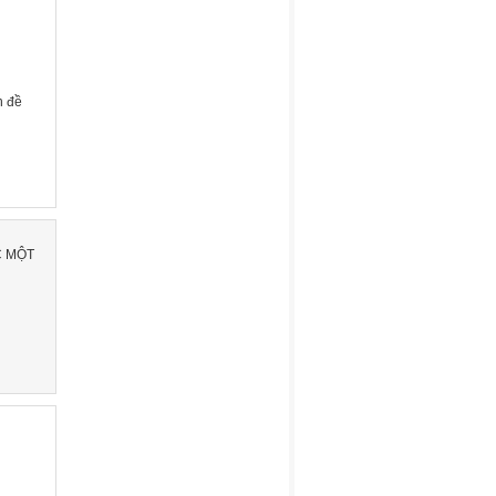
n đề
C MỘT