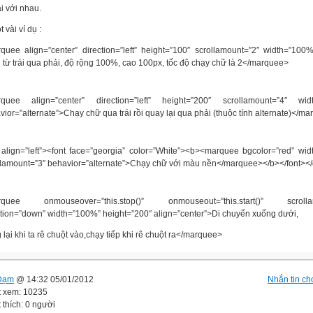
ại với nhau.
vài ví dụ :
quee align=”center” direction=”left” height=”100″ scrollamount=”2″ width=”10
 từ trái qua phải, độ rộng 100%, cao 100px, tốc độ chạy chữ là 2</marquee>
quee align=”center” direction=”left” height=”200″ scrollamount=”4″ wid
vior=”alternate”>Chạy chữ qua trái rồi quay lại qua phải (thuộc tính alternate)</m
 align=”left”><font face=”georgia” color=”White”><b><marquee bgcolor=”red” wi
llamount=”3″ behavior=”alternate”>Chạy chữ với màu nền</marquee></b></font></
rquee onmouseover=”this.stop()” onmouseout=”this.start()” scrollam
ction=”down” width=”100%” height=”200″ align=”center”>Di chuyển xuống dưới,
lại khi ta rê chuột vào,chạy tiếp khi rê chuột ra</marquee>
Đạm
@ 14:32 05/01/2012
Nhắn tin cho
t xem: 10235
 thích: 0 người