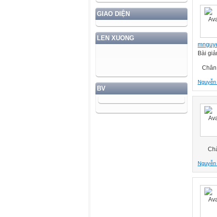
GIAO DIỆN
LEN XUONG
mnguy
Bài giả
Chân t
Nguyễn
BV
Chào 
Nguyễn