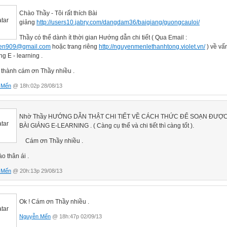
Chào Thầy - Tôi rất thích Bài
giảng
http://users10.jabry.com/dangdam36/baigiang/guongcauloi/
Thầy có thể dành ít thời gian Hướng dẫn chi tiết ( Qua Email :
en909@gmail.com
hoặc trang riêng
http://nguyenmenlethanhtong.violet.vn/
) về vấ
ng E - learning .
hành cám ơn Thầy nhiều .
 Mến
@ 18h:02p 28/08/13
Nhờ Thầy HƯỚNG DẪN THẬT CHI TIẾT VỀ CÁCH THỨC ĐỂ SOẠN ĐƯỢ
BÀI GIẢNG E-LEARNING . ( Càng cụ thể và chi tiết thì càng tốt ).
Cám ơn Thầy nhiều .
thân ái .
 Mến
@ 20h:13p 29/08/13
Ok ! Cám ơn Thầy nhiều .
Nguyễn Mến
@ 18h:47p 02/09/13