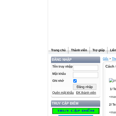
Trang chủ
Thành viên
Trợ giúp
Liê
Gốc
>
Th
ĐĂNG NHẬP
Cách 
Tên truy nhập
Mật khẩu
Ghi nhớ
1/ T
Quên mật khẩu
ĐK thành viên
<mar
TRUY CẬP ĐIỂM
2/ T
<mar