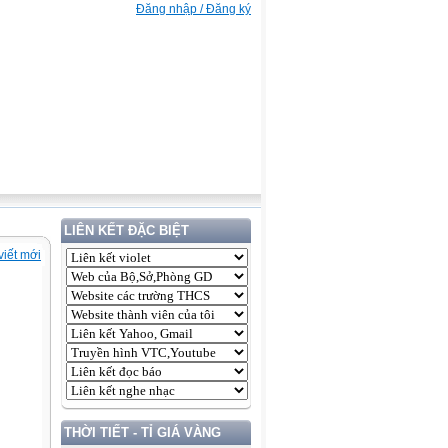
Đăng nhập / Đăng ký
LIÊN KẾT ĐẶC BIỆT
viết mới
THỜI TIẾT - TỈ GIÁ VÀNG