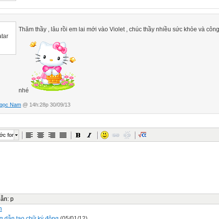
Thăm thầy , lâu rồi em lai mới vào Violet , chúc thầy nhiều sức khỏe và công 
nhé
gọc Nam
@ 14h:28p 30/09/13
ớc font
dẫn
:
p
n
 dẫn tạo chữ ký động
(05/01/12)