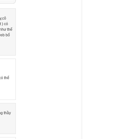
y,cô
 ) có
 như thế
web bổ
có thể
g thầy