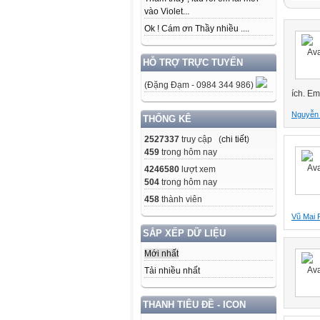
vào Violet...
Ok ! Cám ơn Thầy nhiều ....
HỖ TRỢ TRỰC TUYẾN
(Đặng Đạm - 0984 344 986)
ích. Em
Nguyễn 
THỐNG KÊ
2527337
truy cập (
chi tiết
)
459
trong hôm nay
4246580
lượt xem
504
trong hôm nay
458
thành viên
Vũ Mai
SẮP XẾP DỮ LIỆU
Mới nhất
Tải nhiều nhất
THANH TIÊU ĐỀ - ICON