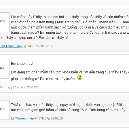
Em chào thầy !Thầy ơi cho em hỏi : em thấy trang của thầy và của nhiều thầ
khác ở phần phía trên trang ( Mục Trang chủ , Cá nhân, Thành viên ,....Thoát
mục được thêm phần danh sách xổ xuống , đó là gì ạ và cách tạo hiệu ứng
bằng cách nào ạ? Em muốn tạo hiệu ứng như thế để lưu lại link các trang 
 xin thầy chỉ giúp em ạ ? Em cảm ơn thầy ạ!
Thị Thanh Thuỷ
@ 14h:57p 30/03/13
Em chào thầy!
Em đang tìm phần mềm xếp thời khóa biểu và tìm đến trang của thầy. Thầy 
giúp em không ạ? Em cảm ơn thầy trước !
 Phương
@ 17h:43p 21/07/13
TVM xin chào và chúc thầy một ngày mới mạnh khỏe vạn sự như ý! Rất mon
bớt chút thời gian ghé thăm và chia sẻ cùng TVM. Trân trọng cảm ơn thầy.
Lê Thượng Hiệp
@ 07h:37p 25/07/13