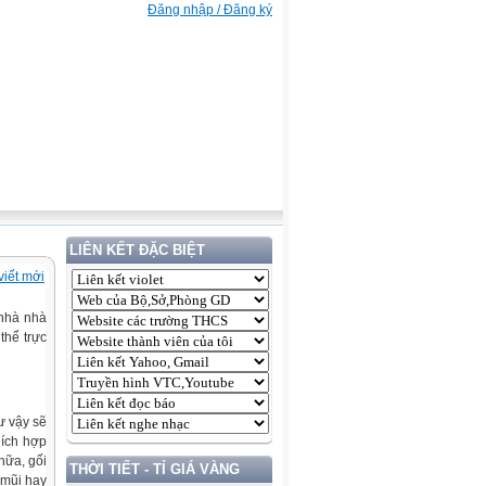
Đăng nhập / Đăng ký
LIÊN KẾT ĐẶC BIỆT
viết mới
 nhà nhà
thể trực
ư vậy sẽ
hích hợp
nữa, gối
THỜI TIẾT - TỈ GIÁ VÀNG
 mũi hay