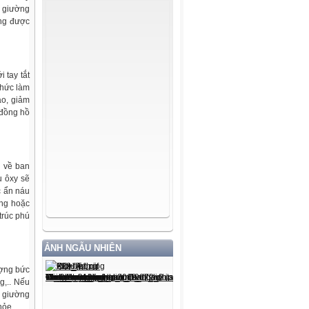
n giường
ông được
 tay tắt
thức làm
ao, giảm
 đồng hồ
g về ban
u ôxy sẽ
c ẩn náu
ứng hoặc
trúc phú
ẢNH NGẪU NHIÊN
ượng bức
g,.. Nếu
u giường
hỏe.