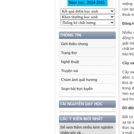
miệng 
còn tạ
thoải m
Đồng h
Nhiều 
THÔNG TIN
đồng h
giật m
Giới thiệu chung
chất l
Trang thơ
báo thứ
Nghệ thuật
Cây x
Truyện vui
Cây xa
đêm, câ
Chùm ảnh quê hương
khó đi
trong 
Soạn bài trực tuyến
hen suy
quý ho
TÀI NGUYÊN DẠY HỌC
Đồ điệ
Bất cứ
CÁC Ý KIẾN MỚI NHẤT
xạ lại
Để xem thêm nhiều kinh nghiệm
thực s
chăm sóc và ...
ít nhất