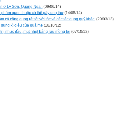
n
en ở Lý Sơn, Quảng Ngãi.
(09/06/14)
c phẩm quen thuộc có thể gây ung thư
(14/05/14)
m có công dụng rất tốt với tóc và các tác dụng quý khác.
(29/03/13)
c dụng kì diệu của quả me
(18/10/12)
trĩ, nhức đầu, mụt nhọt bằng rau mồng tơi
(07/10/12)