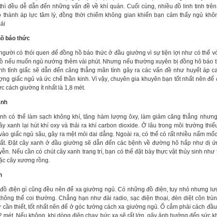
thì đều dễ dẫn đến những vấn đề về khí quản. Cuối cùng, nhiều đồ linh tinh trê
o thành áp lực tâm lý, đồng thời chiếm không gian khiến bạn cảm thấy ngủ kh
ái
ồ báo thức
người có thói quen để đồng hồ báo thức ở đầu giường vì sự tiện lợi như có thể với
ồ nếu muốn ngủ nướng thêm vài phút. Nhưng nếu thường xuyên bị đồng hô báo 
ình tỉnh giấc sẽ dẫn đến căng thẳng mãn tính gây ra các vấn đề như huyết áp c
ượng giấc ngủ và ức chế thần kinh. Vì vậy, chuyên gia khuyên bạn tốt nhất nên để
c cách giường ít nhất là 1,8 mét.
anh
nh có thể làm sạch không khí, tăng hàm lượng ôxy, làm giảm căng thẳng nhưn
y xanh lại hút khí oxy và thải ra khí carbon dioxide. Ở lâu trong môi trường thiế
 vào giấc ngủ sâu, gây ra mệt mỏi dai dẳng. Ngoài ra, có thể có rất nhiều nấm mố
đất. Đặt cây xanh ở đầu giường sẽ dẫn đến các bệnh về đường hô hấp như dị 
ễn. Nếu cần có chút cây xanh trang trí, bạn có thể đặt bày thực vật thủy sinh như 
ặc cây xương rồng.
n
 đồ điện gì cũng đều nên để xa giường ngủ. Có những đồ điện, tuy nhỏ nhưng l
 không thể coi thường. Chẳng hạn như đài radio, sạc điện thoại, đèn diệt côn trùn
ự cần thiết, tốt nhất nên để ở góc tường cách xa giường ngủ. Ổ cắm phải cách đầ
 2 mét. Nếu không, khi dòng điện chạy, bức xạ sẽ rất lớn, gây ảnh hưởng đến sức k