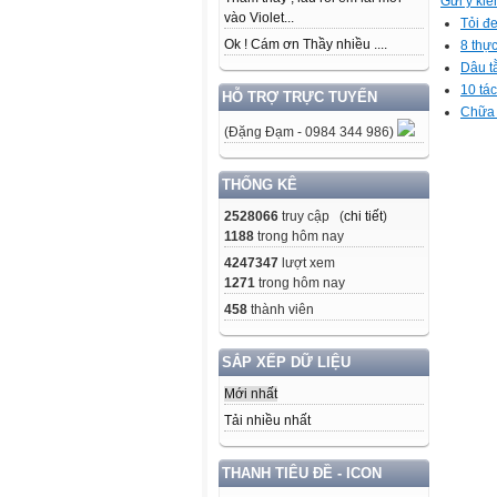
Gửi ý kiế
vào Violet...
Tỏi đ
Ok ! Cám ơn Thầy nhiều ....
8 thự
Dâu tằ
10 tá
HỖ TRỢ TRỰC TUYẾN
Chữa 
(Đặng Đạm - 0984 344 986)
THỐNG KÊ
2528066
truy cập (
chi tiết
)
1188
trong hôm nay
4247347
lượt xem
1271
trong hôm nay
458
thành viên
SẮP XẾP DỮ LIỆU
Mới nhất
Tải nhiều nhất
THANH TIÊU ĐỀ - ICON