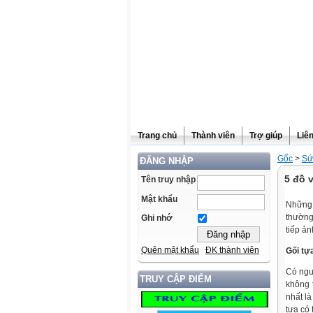
Trang chủ
Thành viên
Trợ giúp
Liê
Gốc
>
Sứ
ĐĂNG NHẬP
5 đồ 
Tên truy nhập
Mật khẩu
Những 
thường
Ghi nhớ
tiếp ả
Quên mật khẩu
ĐK thành viên
Gối tự
Có ngư
TRUY CẬP ĐIỂM
không 
nhất là
tựa có 