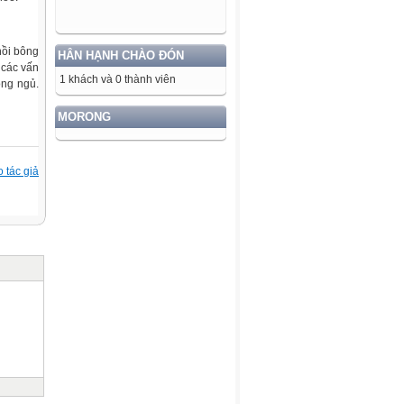
hồi bông
HÂN HẠNH CHÀO ĐÓN
 các vấn
1 khách và 0 thành viên
òng ngủ.
MORONG
 tác giả