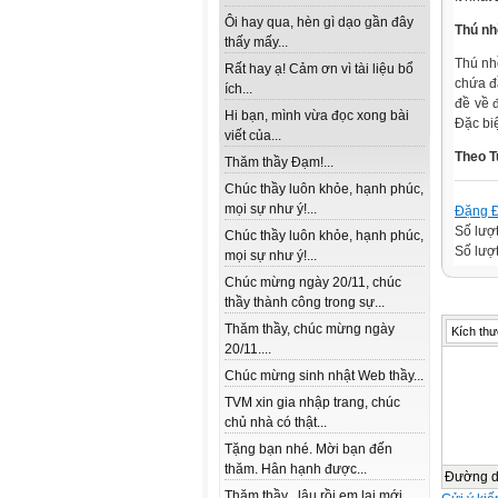
Ôi hay qua, hèn gì dạo gần đây
Thú nh
thấy mấy...
Thú nh
Rất hay ạ! Cảm ơn vì tài liệu bổ
chứa đ
ích...
đề về 
Hi bạn, mình vừa đọc xong bài
Đặc bi
viết của...
Theo T
Thăm thầy Đạm!...
Chúc thầy luôn khỏe, hạnh phúc,
mọi sự như ý!...
Đặng 
Số lượ
Chúc thầy luôn khỏe, hạnh phúc,
Số lượt
mọi sự như ý!...
Chúc mừng ngày 20/11, chúc
thầy thành công trong sự...
Thăm thầy, chúc mừng ngày
Kích thư
20/11....
Chúc mừng sinh nhật Web thầy...
TVM xin gia nhập trang, chúc
chủ nhà có thật...
Tặng bạn nhé. Mời bạn đến
thăm. Hân hạnh được...
Đường 
Thăm thầy , lâu rồi em lai mới