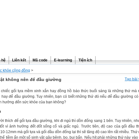
n hệ
Liên kết
Mã code
E-learning
Tiện ích
c khỏe cộng đồng
>
vật không nên để đầu giường
Tạo bài 
chiếc gối tựa mềm xinh xắn hay đồng hồ báo thức buổi sáng là những thứ mà
 hay để đầu giường. Tuy nhiên, bạn có biết những thứ đó nếu để đầu giường có 
nh hưởng đến sức khỏe của bạn không?
a
ời thích để gối tựa đầu giường, khi đi ngủ thì dồn đống sang 1 bên. Tuy nhiên, nh
tốt vì ảnh hưởng đết đốt sống cổ và giấc ngủ. Trước tiên, độ cao của gối đầu t
 10-12mm mà gối tựa và gối đầu dồn đống lại thì sẽ tăng độ cao lên rất nhiều. Thứ 
thể tiềm ẩn một số sinh vật gây bệnh, bọ, bụi bẩn. Nếu hít phải những thứ này vào