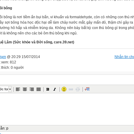
ồi bông
ồi bông là nơi tiềm ẩn bụi bẩn, vi khuẩn và formaldehyde, còn có những con thú n
ầy sợi bông hóa học độc hại dễ làm chảy nước mắt, gây mẩn đỏ, thậm chí gây ra
đường hô hấp và nhiễm trùng da. Không nên bày bất kỳ con thú bông gì trong ph
ệt là không nên cho các bé ôm thú bông khi ngủ.
uệ Lâm (Sức khỏe và Đời sống, care.39.net)
Đạm
@ 20:29 15/07/2014
Nhắn tin cho
t xem: 812
 thích: 0 người
ớc font
dẫn
:
p