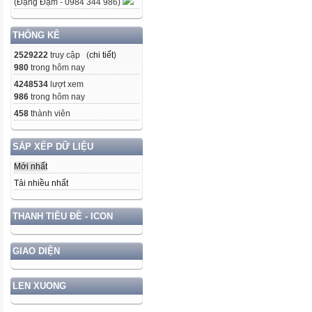
(Đặng Đạm - 0984 344 986)
THỐNG KÊ
2529222
truy cập (
chi tiết
)
980
trong hôm nay
4248534
lượt xem
986
trong hôm nay
458
thành viên
SẮP XẾP DỮ LIỆU
Mới nhất
Tải nhiều nhất
THANH TIÊU ĐỀ - ICON
GIAO DIỆN
LEN XUONG