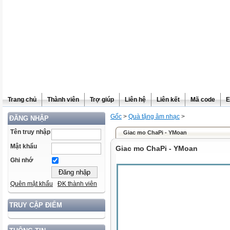
Trang chủ
Thành viên
Trợ giúp
Liên hệ
Liên kết
Mã code
E
Gốc
>
Quà tặng âm nhạc
>
ĐĂNG NHẬP
Tên truy nhập
Giac mo ChaPi - YMoan
Mật khẩu
Giac mo ChaPi - YMoan
Ghi nhớ
Quên mật khẩu
ĐK thành viên
TRUY CẬP ĐIỂM