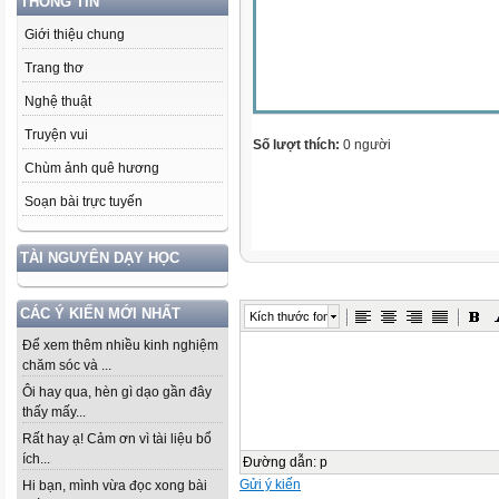
THÔNG TIN
Giới thiệu chung
Trang thơ
Nghệ thuật
Truyện vui
Số lượt thích:
0 người
Chùm ảnh quê hương
Soạn bài trực tuyến
TÀI NGUYÊN DẠY HỌC
CÁC Ý KIẾN MỚI NHẤT
Kích thước font
Để xem thêm nhiều kinh nghiệm
chăm sóc và ...
Ôi hay qua, hèn gì dạo gần đây
thấy mấy...
Rất hay ạ! Cảm ơn vì tài liệu bổ
ích...
Đường dẫn
:
p
Gửi ý kiến
Hi bạn, mình vừa đọc xong bài