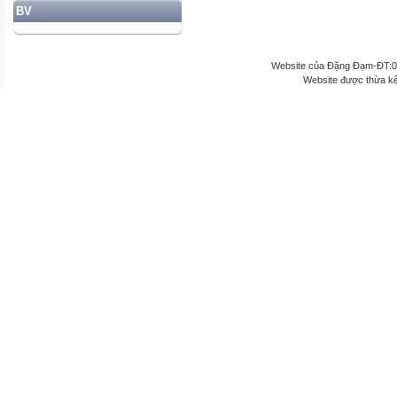
BV
Website của Đặng Đạm-ĐT:
Website được thừa k