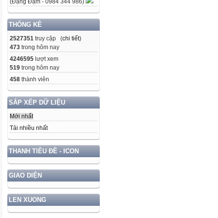
(Đặng Đạm - 0984 344 986)
THỐNG KÊ
2527351
truy cập (
chi tiết
)
473
trong hôm nay
4246595
lượt xem
519
trong hôm nay
458
thành viên
SẮP XẾP DỮ LIỆU
Mới nhất
Tải nhiều nhất
THANH TIÊU ĐỀ - ICON
GIAO DIỆN
LEN XUONG