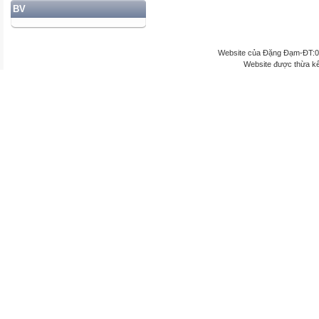
BV
Website của Đặng Đạm-ĐT:
Website được thừa k