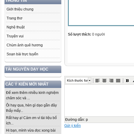
THÔNG TIN
Giới thiệu chung
Trang thơ
Nghệ thuật
Số lượt thích:
0 người
Truyện vui
Chùm ảnh quê hương
Soạn bài trực tuyến
TÀI NGUYÊN DẠY HỌC
Kích thước font
CÁC Ý KIẾN MỚI NHẤT
Để xem thêm nhiều kinh nghiệm
chăm sóc và ...
Ôi hay qua, hèn gì dạo gần đây
thấy mấy...
Rất hay ạ! Cảm ơn vì tài liệu bổ
Đường dẫn
:
p
ích...
Gửi ý kiến
Hi bạn, mình vừa đọc xong bài