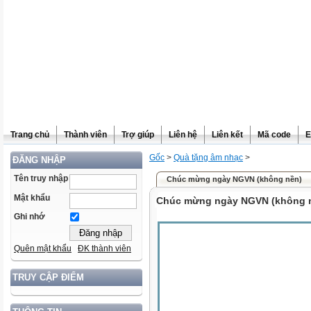
Trang chủ
Thành viên
Trợ giúp
Liên hệ
Liên kết
Mã code
E
Gốc
>
Quà tặng âm nhạc
>
ĐĂNG NHẬP
Tên truy nhập
Chúc mừng ngày NGVN (không nền)
Mật khẩu
Chúc mừng ngày NGVN (không 
Ghi nhớ
Quên mật khẩu
ĐK thành viên
TRUY CẬP ĐIỂM