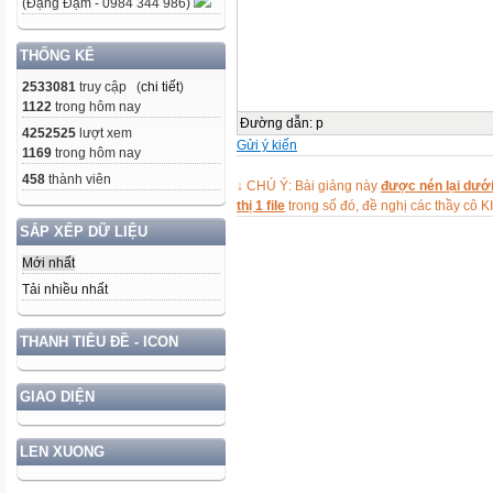
(Đặng Đạm - 0984 344 986)
THỐNG KÊ
2533081
truy cập (
chi tiết
)
1122
trong hôm nay
Đường dẫn
:
p
4252525
lượt xem
Gửi ý kiến
1169
trong hôm nay
458
thành viên
↓ CHÚ Ý: Bài giảng này
được nén lại dưới
thị 1 file
trong số đó, đề nghị các thầy 
SẮP XẾP DỮ LIỆU
Mới nhất
Tải nhiều nhất
THANH TIÊU ĐỀ - ICON
GIAO DIỆN
LEN XUONG