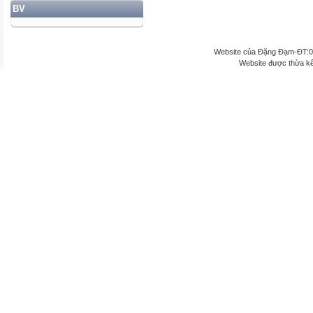
BV
Website của Đặng Đạm-ĐT:
Website được thừa k
