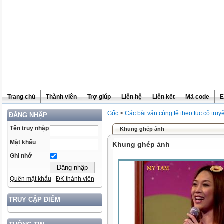
Trang chủ
Thành viên
Trợ giúp
Liên hệ
Liên kết
Mã code
E
Gốc
>
Các bài văn cúng tế theo tục cổ truy
ĐĂNG NHẬP
Tên truy nhập
Khung ghép ảnh
Mật khẩu
Khung ghép ảnh
Ghi nhớ
Quên mật khẩu
ĐK thành viên
TRUY CẬP ĐIỂM