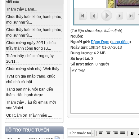
viết của...
Thăm thầy Đạm!...
Chúc thầy luôn khỏe, hạnh phúc,
mọi sự như ý!...
Chúc thầy luôn khỏe, hạnh phúc,
(
Tài liệu chưa được thẩm định
)
mọi sự như ý!...
Nguồn:
Người gửi:
Đặng Đạm
(
trang riêng
)
Chúc mừng ngày 20/11, chúc
Ngày gửi:
10h:34' 01-07-2013
thầy thành công trong sự...
Dung lượng:
4.2 MB
Thăm thầy, chúc mừng ngày
Số lượt tải:
3
20/11....
Số lượt thích:
0 người
Chúc mừng sinh nhật Web thầy...
MY TAM
TVM xin gia nhập trang, chúc
chủ nhà có thật...
Tặng bạn nhé. Mời bạn đến
thăm. Hân hạnh được...
Thăm thầy , lâu rồi em lai mới
vào Violet...
Ok ! Cám ơn Thầy nhiều ....
HỖ TRỢ TRỰC TUYẾN
Kích thước font