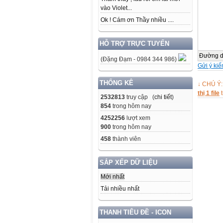
8 Nguy
vào Violet...
9 Nguy
Ok ! Cám ơn Thầy nhiều ....
10 Hồ 
11 Ngu
12 Đặn
HỖ TRỢ TRỰC TUYẾN
13 Phạ
Đường 
(Đặng Đạm - 0984 344 986)
14 Hồ 
Gửi ý kiế
15 Ngu
THỐNG KÊ
↓ CHÚ Ý:
Tổng c
thị 1 file
t
15 học 
2532813
truy cập (
chi tiết
)
0 học 
854
trong hôm nay
4252256
lượt xem
900
trong hôm nay
458
thành viên
SẮP XẾP DỮ LIỆU
Mới nhất
Tải nhiều nhất
THANH TIÊU ĐỀ - ICON