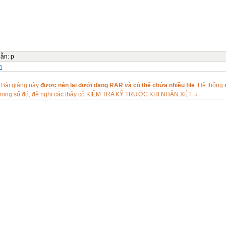
ễn Thị Lệ Mến 7A Y Học sinh thi lại 4.6
ễn Văn Vũ 7B Y Học sinh thi lại 4.5
Thị Bích Hạnh 8A Y Học sinh thi lại 5.2
yễn Tấn Tùng 8A Y Học sinh thi lại 4.8
g Quốc Đạt 8B Y Học sinh thi lại 5.0
m Minh Đức 8B Y Học sinh thi lại 4.8
dẫn
:
p
Duy Sơn 8B Y Học sinh thi lại 4.6
n
yễn Thanh Thịnh 8B Y Học sinh thi lại 5.2
 Bài giảng này
được nén lại dưới dạng RAR và có thể chứa nhiều file
. Hệ thống
ộng trong danh sách nầy có:
rong số đó, đề nghị các thầy cô KIỂM TRA KỸ TRƯỚC KHI NHẬN XÉT ↓
sinh thi lại.
sinh ở lại hẵn.