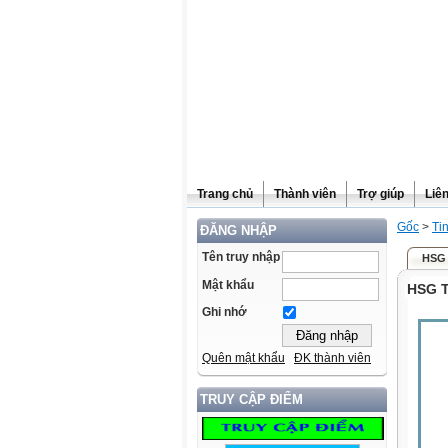
Trang chủ
Thành viên
Trợ giúp
Liê
Gốc
>
Ti
ĐĂNG NHẬP
Tên truy nhập
HSG T
Mật khẩu
HSG Th
Ghi nhớ
Quên mật khẩu
ĐK thành viên
TRUY CẬP ĐIỂM