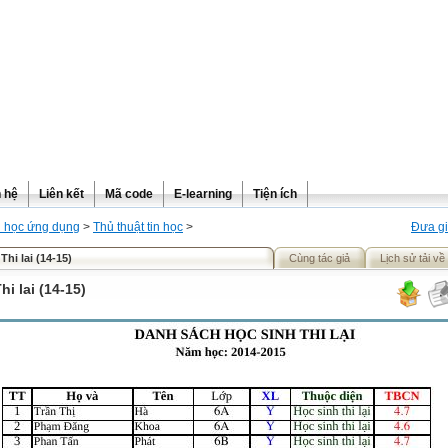
n hệ
Liên kết
Mã code
E-learning
Tiện ích
n học ứng dụng
>
Thủ thuật tin học
>
Đưa gi
hi lai (14-15)
Cùng tác giả
Lịch sử tải về
i lai (14-15)