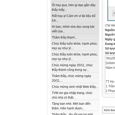
Ôi hay qua, hèn gì dạo gần đây
thấy mấy...
Rất hay ạ! Cảm ơn vì tài liệu bổ
ích...
(
Tài li
Hi bạn, mình vừa đọc xong bài
Nguồn
viết của...
Người
Thăm thầy Đạm!...
Ngày 
Chúc thầy luôn khỏe, hạnh phúc,
Dung 
mọi sự như ý!...
Số lượ
Số lượt
Chúc thầy luôn khỏe, hạnh phúc,
TRƯỜ
mọi sự như ý!...
DANH 
Chúc mừng ngày 20/11, chúc
Năm h
thầy thành công trong sự...
Thăm thầy, chúc mừng ngày
20/11....
TT Họ
1 Trần
Chúc mừng sinh nhật Web thầy...
2 Phạm
TVM xin gia nhập trang, chúc
3 Phan
chủ nhà có thật...
4 Mai 
Tặng bạn nhé. Mời bạn đến
5 Trần
thăm. Hân hạnh được...
6 Quản
Kích thư
7 Phạm
Thăm thầy , lâu rồi em lai mới