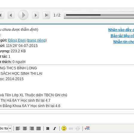
1
/
2
ệu chưa được thẩm định
)
Nhấn vào đây đ
:
Báo tài liệu c
 gửi:
Đặng Đạm
(
trang riêng
)
Nhắn tin cho
gửi:
11h:26' 04-07-2015
lượng:
223.2 KB
t tải:
1
 thích:
0 người
NG THCS BÌNH LONG
SÁCH HỌC SINH THI LẠI
ọc: 2014-2015
 và Tên Lớp XL Thuộc diện TBCN Ghi chú
 Thị Hà 6A Y Học sinh thi lại 4.7
 Đăng Khoa 6A Y Học sinh thi lại 4.6
 Tấn Phát 6B Y Học sinh thi lại 4.7
Văn Sơn 6B Y Học sinh thi lại 4.9
 Thị Thu Búp 7A Y Học sinh thi lại 4.9
g Trọng Hà 7A Y Học sinh thi lại 4.8
ớc font
 Ngọc Hân 7A Y Học sinh thi lại 5.4