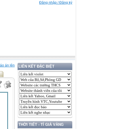
Đăng nhập / Đăng ký
áo án lên
LIÊN KẾT ĐẶC BIỆT
THỜI TIẾT - TỈ GIÁ VÀNG