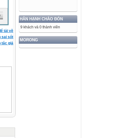
HÂN HẠNH CHÀO ĐÓN
9 khách và 0 thành viên
ể tải về
ó sai sót
MORONG
 tác giả