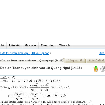
n hệ
Liên kết
Mã code
E-learning
Tiện ích
c đề thi tuyển sinh lớp 6, 10 và Đại học
>
Đưa 
a Dap an Toan tuyen sinh vao ... Quang Ngai (14-15)
Cùng tác giả
Lịch sử tải về
 Dap an Toan tuyen sinh vao 10 Quang Ngai (14-15)