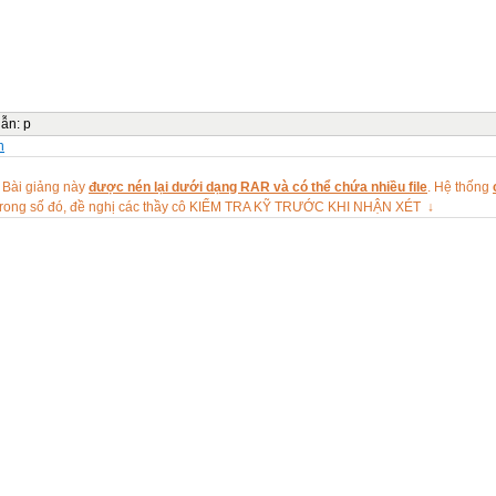
dẫn
:
p
n
 Bài giảng này
được nén lại dưới dạng RAR và có thể chứa nhiều file
. Hệ thống
rong số đó, đề nghị các thầy cô KIỂM TRA KỸ TRƯỚC KHI NHẬN XÉT ↓