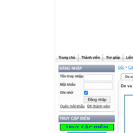
Trang chủ
Thành viên
Trợ giúp
Liê
Gốc
>
Cá
ĐĂNG NHẬP
Tên truy nhập
De v
Mật khẩu
De va
Ghi nhớ
Quên mật khẩu
ĐK thành viên
TRUY CẬP ĐIỂM