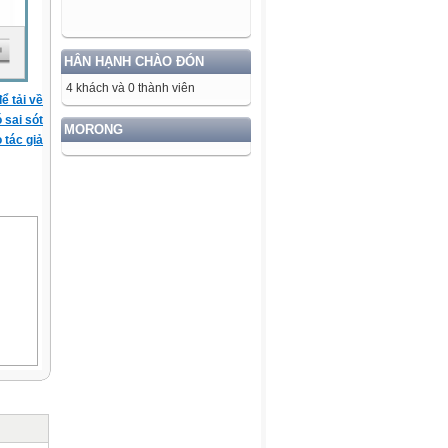
HÂN HẠNH CHÀO ĐÓN
4 khách và 0 thành viên
ể tải về
ó sai sót
MORONG
 tác giả