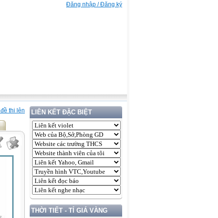
Đăng nhập / Đăng ký
đề thi lên
LIÊN KẾT ĐẶC BIỆT
THỜI TIẾT - TỈ GIÁ VÀNG