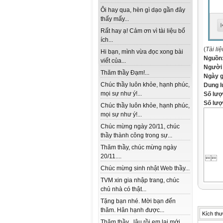
Ôi hay qua, hèn gì dạo gần đây
thấy mấy...
Rất hay ạ! Cảm ơn vì tài liệu bổ
ích...
(
Tài li
Hi bạn, mình vừa đọc xong bài
Nguồn
viết của...
Người
Thăm thầy Đạm!...
Ngày 
Chúc thầy luôn khỏe, hạnh phúc,
Dung 
mọi sự như ý!...
Số lượ
Số lượt
Chúc thầy luôn khỏe, hạnh phúc,
mọi sự như ý!...
Chúc mừng ngày 20/11, chúc
thầy thành công trong sự...
Thăm thầy, chúc mừng ngày
20/11....

Chúc mừng sinh nhật Web thầy...
TVM xin gia nhập trang, chúc
chủ nhà có thật...
Tặng bạn nhé. Mời bạn đến
thăm. Hân hạnh được...
Kích thư
Thăm thầy , lâu rồi em lai mới