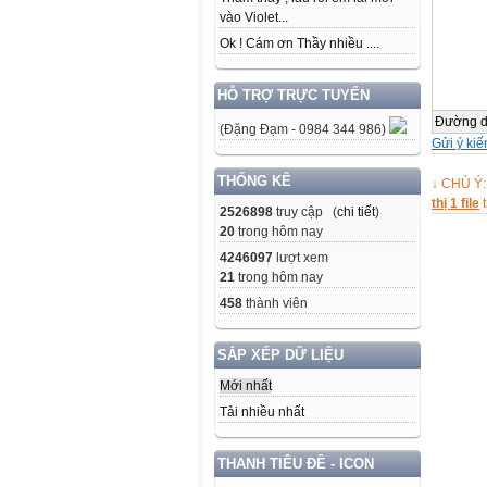
vào Violet...
Ok ! Cám ơn Thầy nhiều ....
HỖ TRỢ TRỰC TUYẾN
Đường 
(Đặng Đạm - 0984 344 986)
Gửi ý kiế
THỐNG KÊ
↓ CHÚ Ý:
thị 1 file
t
2526898
truy cập (
chi tiết
)
20
trong hôm nay
4246097
lượt xem
21
trong hôm nay
458
thành viên
SẮP XẾP DỮ LIỆU
Mới nhất
Tải nhiều nhất
THANH TIÊU ĐỀ - ICON