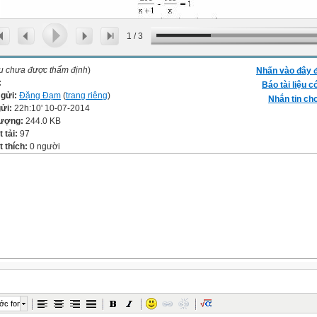
1
/
3
ệu chưa được thẩm định
)
Nhấn vào đây đ
:
Báo tài liệu c
 gửi:
Đặng Đạm
(
trang riêng
)
Nhắn tin cho
gửi:
22h:10' 10-07-2014
lượng:
244.0 KB
t tải:
97
 thích:
0 người
ớc font