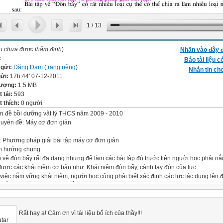
1
/
13
ệu chưa được thẩm định
)
Nhấn vào đây đ
:
Báo tài liệu c
 gửi:
Đặng Đạm
(
trang riêng
)
Nhắn tin cho
gửi:
17h:44' 07-12-2011
lượng:
1.5 MB
t tải:
593
 thích:
0 người
n đề bồi dưỡng vật lý THCS năm 2009 - 2010
uyên đề: Máy cơ đơn giản
: Phương pháp giải bài tập máy cơ đơn giản
h hướng chung:
p về đòn bẩy rất đa dạng nhưng để làm các bài tập đó trước tiên người học phải n
ược các khái niệm cơ bản như: Khái niệm đòn bẩy, cánh tay đòn của lực.
việc nắm vững khái niệm, người học cũng phải biết xác định các lực tác dụng lên 
 nắm được điều kiện cân bằng của đòn bẩy.
 hiểu rõ các khái niệm thì việc tiến hành giải bài toán sẽ thuận lợi hơn.
i bài toán về đòn bẩy, cần phải phân tích cụ thể như :
là điểm tựa của đòn bẩy?
Rất hay ạ! Cảm ơn vì tài liệu bổ ích của thầy!!!
ác định điểm tựa cũng không đơn giản vì đòn bẩy có nhiều loại như :