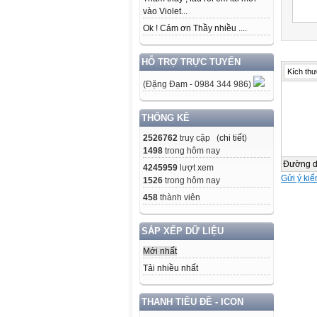
- Điểm
vào Violet...
Ok ! Cám ơn Thầy nhiều ....
HỖ TRỢ TRỰC TUYẾN
Kích thư
(Đặng Đạm - 0984 344 986)
Hình A
- Điểm
THỐNG KÊ
2526762
truy cập (
chi tiết
)
1498
trong hôm nay
Hình 
Đường 
4245959
lượt xem
Gửi ý kiế
1526
trong hôm nay
- Ngoà
458
thành viên
C
SẮP XẾP DỮ LIỆU
Mới nhất
Tải nhiều nhất
Hình 
THANH TIÊU ĐỀ - ICON
Ta thấ
F tại 