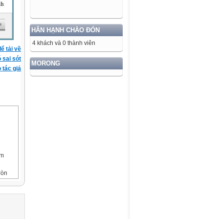
HÂN HẠNH CHÀO ĐÓN
4 khách và 0 thành viên
ể tải về
ó sai sót
MORONG
 tác giả
ắm
đòn