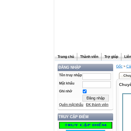
Trang chủ
Thành viên
Trợ giúp
Liê
Gốc
>
Cá
ĐĂNG NHẬP
Tên truy nhập
Chuy
Mật khẩu
Chuyê
Ghi nhớ
Quên mật khẩu
ĐK thành viên
TRUY CẬP ĐIỂM