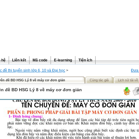
n hệ
Liên kết
Mã code
E-learning
Tiện ích
c đề thi tuyển sinh lớp 6, 10 và Đại học
>
Đưa 
ên đề BD HSG Lý 8 về máy cơ đơn giản
Cùng tác giả
Lịch sử tải về
n đề BD HSG Lý 8 về máy cơ đơn giản