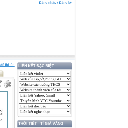
Đăng nhập / Đăng ký
đề thi lên
LIÊN KẾT ĐẶC BIỆT
THỜI TIẾT - TỈ GIÁ VÀNG