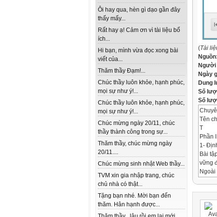
Ôi hay qua, hèn gì dạo gần đây
thấy mấy...
Rất hay ạ! Cảm ơn vì tài liệu bổ
ích...
(
Tài li
Hi bạn, mình vừa đọc xong bài
Nguồn
viết của...
Người
Thăm thầy Đạm!...
Ngày 
Chúc thầy luôn khỏe, hạnh phúc,
Dung 
mọi sự như ý!...
Số lượ
Số lượt
Chúc thầy luôn khỏe, hạnh phúc,
Chuyê
mọi sự như ý!...
Tên ch
Chúc mừng ngày 20/11, chúc
T
thầy thành công trong sự...
Phần I
Thăm thầy, chúc mừng ngày
1- Địn
20/11....
Bài tậ
vững đ
Chúc mừng sinh nhật Web thầy...
Ngoài 
TVM xin gia nhập trang, chúc
bẩy và
chủ nhà có thật...
Khi đã
Tặng bạn nhé. Mời bạn đến
Với mỗ
thăm. Hân hạnh được...
* Đâu 
Việc x
Thăm thầy , lâu rồi em lai mới