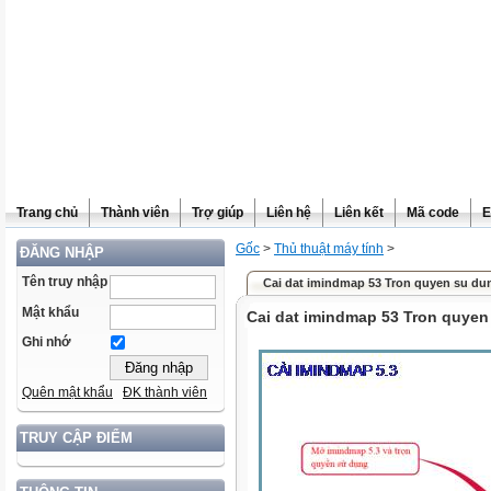
Trang chủ
Thành viên
Trợ giúp
Liên hệ
Liên kết
Mã code
E
Gốc
>
Thủ thuật máy tính
>
ĐĂNG NHẬP
Tên truy nhập
Cai dat imindmap 53 Tron quyen su du
Mật khẩu
Cai dat imindmap 53 Tron quyen
Ghi nhớ
Quên mật khẩu
ĐK thành viên
TRUY CẬP ĐIỂM