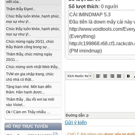
viết của...
Số lượt thích:
0 người
Thăm thầy Đạm!...
CÀI IMINDMAP 5.3
Chúc thầy luôn khỏe, hạnh phúc,
Đầu tiên là down mấy cái này 
mọi sự như ý!...
http://www.voidtools.com/Every
Chúc thầy luôn khỏe, hạnh phúc,
mọi sự như ý!...
(Everything)
Chúc mừng ngày 20/11, chúc
http://c199868.r68.cf1.rackcdn.
thầy thành công trong sự...
(PM imindmap)
Thăm thầy, chúc mừng ngày
http://www.mediafire.com/?pdt
20/11....
Blog: Những nhịp cầu tri thức
Chúc mừng sinh nhật Web thầy...
http://lebinh72qn.violet.vn/
TVM xin gia nhập trang, chúc
Kích thước font
Phần mềm :YourUnintall 2010
chủ nhà có thật...
đặt.
Tặng bạn nhé. Mời bạn đến
thăm. Hân hạnh được...
Bước 1:Gỡ bản cũ bằng chươn
Thăm thầy , lâu rồi em lai mới
YourUnintall 2010
vào Violet...
-Mở Everything mới down về tì
Ok ! Cám ơn Thầy nhiều ....
.thinkbuzan và xóa tất cả nhữ
Đường dẫn
:
p
Gửi ý kiến
khóa trên
HỖ TRỢ TRỰC TUYẾN
Bước 2: Cài đặt imindmap 5.3
↓ CHÚ Ý: Bài giảng này
được nén lại dưới