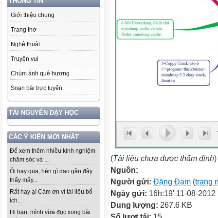
THÔNG TIN
Giới thiệu chung
Trang thơ
Nghệ thuật
Truyện vui
Chùm ảnh quê hương
Soạn bài trực tuyến
TÀI NGUYÊN DẠY HỌC
CÁC Ý KIẾN MỚI NHẤT
Để xem thêm nhiều kinh nghiệm
(
Tài liệu chưa được thẩm định
)
chăm sóc và ...
Nguồn:
Ôi hay qua, hèn gì dạo gần đây
thấy mấy...
Người gửi:
Đặng Đạm
(
trang 
Rất hay ạ! Cảm ơn vì tài liệu bổ
Ngày gửi:
16h:19' 11-08-2012
ích...
Dung lượng:
267.6 KB
Hi bạn, mình vừa đọc xong bài
Số lượt tải:
15