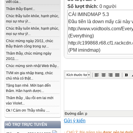
viết của...
Số lượt thích:
0 người
Thăm thầy Đạm!...
CÀI IMINDMAP 5.3
Chúc thầy luôn khỏe, hạnh phúc,
Đầu tiên là down mấy cái này 
mọi sự như ý!...
http://www.voidtools.com/Every
Chúc thầy luôn khỏe, hạnh phúc,
mọi sự như ý!...
(Everything)
Chúc mừng ngày 20/11, chúc
http://c199868.r68.cf1.rackcdn.
thầy thành công trong sự...
(PM imindmap)
Thăm thầy, chúc mừng ngày
http://www.mediafire.com/?pdt
20/11....
Blog: Những nhịp cầu tri thức
Chúc mừng sinh nhật Web thầy...
http://lebinh72qn.violet.vn/
TVM xin gia nhập trang, chúc
Kích thước font
Phần mềm :YourUnintall 2010
chủ nhà có thật...
đặt.
Tặng bạn nhé. Mời bạn đến
thăm. Hân hạnh được...
Bước 1:Gỡ bản cũ bằng chươn
Thăm thầy , lâu rồi em lai mới
YourUnintall 2010
vào Violet...
-Mở Everything mới down về tì
Ok ! Cám ơn Thầy nhiều ....
.thinkbuzan và xóa tất cả nhữ
Đường dẫn
:
p
Gửi ý kiến
khóa trên
HỖ TRỢ TRỰC TUYẾN
Bước 2: Cài đặt imindmap 5.3
↓ CHÚ Ý: Bài giảng này
được nén lại dưới