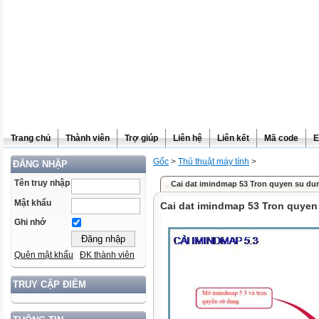
Trang chủ
Thành viên
Trợ giúp
Liên hệ
Liên kết
Mã code
E
Gốc
>
Thủ thuật máy tính
>
ĐĂNG NHẬP
Tên truy nhập
Cai dat imindmap 53 Tron quyen su du
Mật khẩu
Cai dat imindmap 53 Tron quyen
Ghi nhớ
Quên mật khẩu
ĐK thành viên
TRUY CẬP ĐIỂM