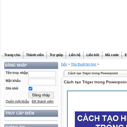
Trang chủ
Thành viên
Trợ giúp
Liên hệ
Liên kết
Mã code
E
Gốc
>
Thủ thuật tin học
>
ĐĂNG NHẬP
Tên truy nhập
Cách tạo Triger trong Powerpoint
Mật khẩu
Cách tạo Triger trong Powerpoin
Ghi nhớ
Quên mật khẩu
ĐK thành viên
TRUY CẬP ĐIỂM