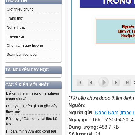
THÔNG TIN
Giới thiệu chung
Trang thơ
Nghệ thuật
Truyện vui
Chùm ảnh quê hương
Soạn bài trực tuyến
TÀI NGUYÊN DẠY HỌC
CÁC Ý KIẾN MỚI NHẤT
Để xem thêm nhiều kinh nghiệm
(
Tài liệu chưa được thẩm định
)
chăm sóc và ...
Nguồn:
Ôi hay qua, hèn gì dạo gần đây
thấy mấy...
Người gửi:
Đặng Đạm
(
trang 
Rất hay ạ! Cảm ơn vì tài liệu bổ
Ngày gửi:
16h:15' 30-04-2014
ích...
Dung lượng:
483.7 KB
Hi bạn, mình vừa đọc xong bài
Số lượt tải:
24