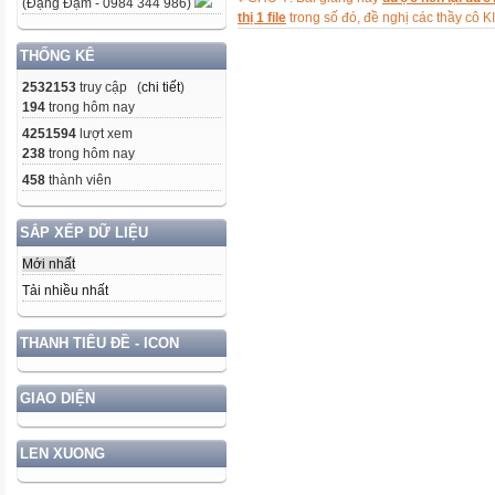
(Đặng Đạm - 0984 344 986)
Ta làm như sau
thị 1 file
trong số đó, đề nghị các thầy 
THỦ ĐÔ HÀ NỘI
THỐNG KÊ
TP.HỒ CHÍ MINH
VIỆT NAM
2532153
truy cập (
chi tiết
)
194
trong hôm nay
Bước1
4251594
lượt xem
Click chọn hình ảnh về Hà Nội
238
trong hôm nay
Bước 2
458
thành viên
Tiếp tục
Sau khi đã chọn hình ảnh để t
SẮP XẾP DỮ LIỆU
Cách tạo TRIGGERS
Mới nhất
Click phải chọn hiệu ứng về H
Tải nhiều nhất
Click chọn Timing
Click chọn Timing
THANH TIÊU ĐỀ - ICON
Click chọn Triggers
Click chọn
GIAO DIỆN
Click chọn rồi OK để kết thúc
Với TPHCM Ta cũng làm thao t
LEN XUONG
XEM KẾT QUẢ
THỦ ĐÔ HÀ NỘI