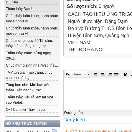
viết của...
Số lượt thích:
0 người
Thăm thầy Đạm!...
CÁCH TẠO HIỆU ỨNG TRI
Chúc thầy luôn khỏe, hạnh phúc,
Người thực hiện: Đặng Đạm
mọi sự như ý!...
Đơn vị: Trường THCS Bình L
Chúc thầy luôn khỏe, hạnh phúc,
mọi sự như ý!...
Huyện Bình Sơn, Quảng Ngãi
Chúc mừng ngày 20/11, chúc
VIỆT NAM
thầy thành công trong sự...
THỦ ĐÔ HÀ NỘI
Thăm thầy, chúc mừng ngày
TP.HỒ CHÍ MINH
20/11....
Để click vào Thủ đô Hà nội xuấ
Chúc mừng sinh nhật Web thầy...
Để click vào TPHCM xuất hiệ
TVM xin gia nhập trang, chúc
Kích thước font
Hướng dẫn
chủ nhà có thật...
THỦ ĐÔ HÀ NỘI
Tặng bạn nhé. Mời bạn đến
thăm. Hân hạnh được...
TP.HỒ CHÍ MINH
Thăm thầy , lâu rồi em lai mới
VIỆT NAM
vào Violet...
Khi Click vào
Ok ! Cám ơn Thầy nhiều ....
Thì xuất hiện
Đường dẫn
:
p
Gửi ý kiến
Khi Click vào
HỖ TRỢ TRỰC TUYẾN
Thì xuất hiện
↓ CHÚ Ý: Bài giảng này
được nén lại dưới