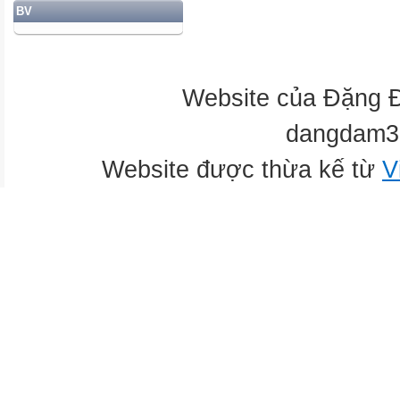
BV
TP.HỒ CHÍ MINH
VIỆT NAM
Website của Đặng 
dangdam3
Website được thừa kế từ
V