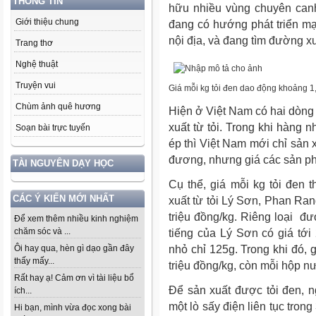
THÔNG TIN
hữu nhiều vùng chuyên can
Giới thiệu chung
đang có hướng phát triển mạ
nội địa, và đang tìm đường x
Trang thơ
Nghệ thuật
Truyện vui
Giá mỗi kg tỏi đen dao động khoảng 1,4
Chùm ảnh quê hương
Hiện ở Việt Nam có hai dòng
xuất từ tỏi. Trong khi hàng
Soạn bài trực tuyến
ép thì Việt Nam mới chỉ sản 
đương, nhưng giá các sản ph
TÀI NGUYÊN DẠY HỌC
Cụ thể, giá mỗi kg tỏi đen 
CÁC Ý KIẾN MỚI NHẤT
xuất từ tỏi Lý Sơn, Phan Ran
triệu đồng/kg. Riêng loại đư
Để xem thêm nhiều kinh nghiệm
chăm sóc và ...
tiếng của Lý Sơn có giá tới
nhỏ chỉ 125g. Trong khi đó, 
Ôi hay qua, hèn gì dạo gần đây
thấy mấy...
triệu đồng/kg, còn mỗi hộp nư
Rất hay ạ! Cảm ơn vì tài liệu bổ
Để sản xuất được tỏi đen, n
ích...
một lò sấy điện liên tục tron
Hi bạn, mình vừa đọc xong bài