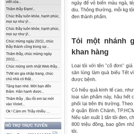
viết của...
ngày để vỏ biến màu ngà, té
Thăm thầy Đạm!...
dịu. Thông thường, mỗi kg tỏ
đen thành phẩm.
Chúc thầy luôn khỏe, hạnh phúc,
mọi sự như ý!...
Chúc thầy luôn khỏe, hạnh phúc,
mọi sự như ý!...
Tỏi một nhánh g
Chúc mừng ngày 20/11, chúc
thầy thành công trong sự...
khan hàng
Thăm thầy, chúc mừng ngày
20/11....
Loại tỏi với tên "cô đơn" g
Chúc mừng sinh nhật Web thầy...
săn lùng làm quà biếu Tết v
TVM xin gia nhập trang, chúc
được bệnh.
chủ nhà có thật...
Tặng bạn nhé. Mời bạn đến
Có hiệu quả kinh tế cao, như
thăm. Hân hạnh được...
loại sản phẩm này, hầu hết 
Thăm thầy , lâu rồi em lai mới
phối lại trên thị trường. Th
vào Violet...
ở quận Bình Chánh, TP.HCM,
Ok ! Cám ơn Thầy nhiều ....
Nếu sản xuất 1 tấn tỏi đen, c
800 triệu đồng, bao gồm nh
HỖ TRỢ TRỰC TUYẾN
tỏi.