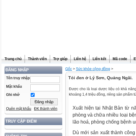
Trang chủ
Thành viên
Trợ giúp
Liên hệ
Liên kết
Mã code
E
Gốc
>
Sức khỏe cộng đồng
>
ĐĂNG NHẬP
Tỏi đen ở Lý Sơn, Quảng Ngãi.
Tên truy nhập
Mật khẩu
Được cho là loại dược liệu có khả năng
khoảng 1,4 triệu đồng, riêng sản phẩm từ
Ghi nhớ
Xuất hiện tại Nhật Bản từ n
Quên mật khẩu
ĐK thành viên
phòng và chữa nhiều loại bệnh
TRUY CẬP ĐIỂM
lão hoá, phòng chống bệnh u
Dù mới sản xuất thành công