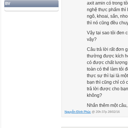
axit amin có trong t
BV
nghệ thực phẩm thì
ngô, khoai, sắn, nho
thì nó cũng đều chuy
Vậy tại sao tỏi đen
vậy?
Câu trả lời rất đơn g
thường được kích ho
có được chất lượng 
toàn có thể làm tỏi 
thực sự thì lại là mộ
bạn thì cũng chỉ có
trả lời được cho bạn,
không?
Nhắn thêm một câu, 
phân phối trước khi
Nguyễn Đình Phúc
@ 20h:37p 28/02/16