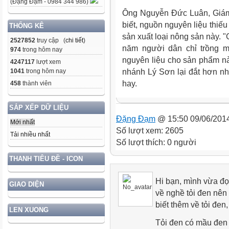
(Đặng Đạm - 0984 344 986)
Ông Nguyễn Đức Luân, Giám
biết, nguồn nguyên liệu thiế
THỐNG KÊ
sản xuất loại nông sản này. 
2527852
truy cập (
chi tiết
)
năm người dân chỉ trồng mộ
974
trong hôm nay
nguyên liệu cho sản phẩm này
4247117
lượt xem
nhánh Lý Sơn lại đắt hơn n
1041
trong hôm nay
hay.
458
thành viên
SẮP XẾP DỮ LIỆU
Đặng Đạm
@ 15:50 09/06/201
Mới nhất
Số lượt xem: 2605
Tải nhiều nhất
Số lượt thích: 0 người
THANH TIÊU ĐỀ - ICON
Hi bạn, mình vừa đọ
GIAO DIỆN
về nghề tỏi đen nên
biết thêm về tỏi đen,
LEN XUONG
Tỏi đen có mầu đen