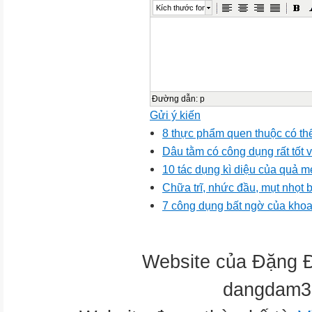
Kích thước font
Đường dẫn
:
p
Gửi ý kiến
8 thực phẩm quen thuộc có th
Dâu tằm có công dụng rất tốt v
10 tác dụng kì diệu của quả m
Chữa trĩ, nhức đầu, mụt nhọt 
7 công dụng bất ngờ của khoa
Website của Đặng 
dangdam3