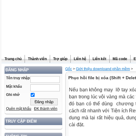
Trang chủ
Thành viên
Trợ giúp
Liên hệ
Liên kết
Mã code
E
Gốc
>
Giới thiệu downloand phần mềm
>
ĐĂNG NHẬP
Phục hồi file bị xóa (Shift + Dele
Tên truy nhập
Mật khẩu
Nếu bạn không may lỡ tay xóa
Ghi nhớ
bạn trong lúc vội vàng mà các f
đó bạn có thể dùng chương tr
Quên mật khẩu
ĐK thành viên
cách rất nhanh với Tiện ích
Res
dụng mà lại rất hiệu quả, du
TRUY CẬP ĐIỂM
cài đặt.