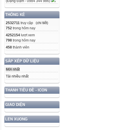
(Đặng Đạm - 0984 344 986)
THỐNG KÊ
2532711
truy cập (
chi tiết
)
752
trong hôm nay
4252154
lượt xem
798
trong hôm nay
458
thành viên
SẮP XẾP DỮ LIỆU
Mới nhất
Tải nhiều nhất
THANH TIÊU ĐỀ - ICON
GIAO DIỆN
LEN XUONG