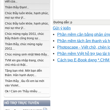
viết của...
Thăm thầy Đạm!...
Chúc thầy luôn khỏe, hạnh phúc,
mọi sự như ý!...
Đường dẫn
:
p
Chúc thầy luôn khỏe, hạnh phúc,
Gửi ý kiến
mọi sự như ý!...
Phần mềm cân bằng phản ứng
Chúc mừng ngày 20/11, chúc
thầy thành công trong sự...
Phần mềm tách âm thanh và hì
Thăm thầy, chúc mừng ngày
Photoscape - Viết chữ, chèn l
20/11....
Phần mềm Việt hỗ trợ tạo tài 
Chúc mừng sinh nhật Web thầy...
Cách tạo E-Book dạng *.CHM t
TVM xin gia nhập trang, chúc
chủ nhà có thật...
Tặng bạn nhé. Mời bạn đến
thăm. Hân hạnh được...
Thăm thầy , lâu rồi em lai mới
vào Violet...
Ok ! Cám ơn Thầy nhiều ....
HỖ TRỢ TRỰC TUYẾN