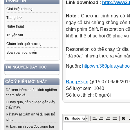
THÔNG TIN
Link download :
http://www3.
Giới thiệu chung
Note :
Chương trình này có kh
Trang thơ
ngay cả khi chúng không còn t
Nghệ thuật
chìm phím Shift. Restoration c
Truyện vui
không thể phục hồi để phục vụ 
Chùm ảnh quê hương
Restoration có thể chạy từ đĩa
Soạn bài trực tuyến
"đã xóa" nhưng thực ra vẫn nằ
Nguồn:
http://vn.360plus.yaho
TÀI NGUYÊN DẠY HỌC
Đặng Đạm
@ 15:07 09/06/201
CÁC Ý KIẾN MỚI NHẤT
Số lượt xem: 1040
Để xem thêm nhiều kinh nghiệm
Số lượt thích: 0 người
chăm sóc và ...
Ôi hay qua, hèn gì dạo gần đây
thấy mấy...
Rất hay ạ! Cảm ơn vì tài liệu bổ
Kích thước font
ích...
Hi bạn, mình vừa đọc xong bài