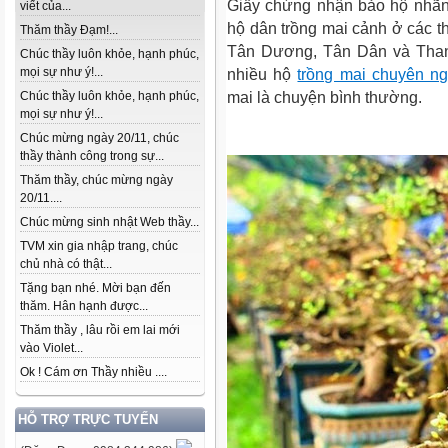
Giấy chứng nhận bảo hộ nhãn 
viết của...
hộ dân trồng mai cảnh ở các 
Thăm thầy Đạm!...
Tân Dương, Tân Dân và Than
Chúc thầy luôn khỏe, hạnh phúc,
mọi sự như ý!...
nhiều hộ
trồng mai chuyên ng
mai là chuyện bình thường.
Chúc thầy luôn khỏe, hạnh phúc,
mọi sự như ý!...
Chúc mừng ngày 20/11, chúc
thầy thành công trong sự...
Thăm thầy, chúc mừng ngày
20/11....
Chúc mừng sinh nhật Web thầy...
TVM xin gia nhập trang, chúc
chủ nhà có thật...
Tặng bạn nhé. Mời bạn đến
thăm. Hân hạnh được...
Thăm thầy , lâu rồi em lai mới
vào Violet...
Ok ! Cám ơn Thầy nhiều ....
HỖ TRỢ TRỰC TUYẾN