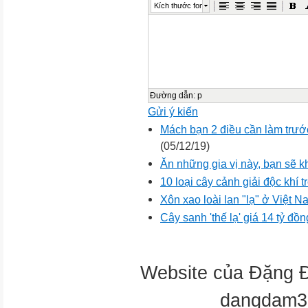
Kích thước font
Đường dẫn
:
p
Gửi ý kiến
Mách bạn 2 điều cần làm trước 
(05/12/19)
Ăn những gia vị này, bạn sẽ 
10 loại cây cảnh giải độc khí 
Xôn xao loài lan "lạ" ở Việt 
Cây sanh 'thế lạ' giá 14 tỷ đồn
Website của Đặng 
dangdam3