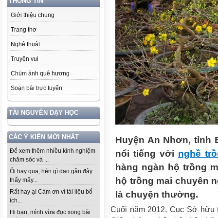
THÔNG TIN
Giới thiệu chung
Trang thơ
Nghệ thuật
Truyện vui
Chùm ảnh quê hương
Soạn bài trực tuyến
TÀI NGUYÊN DẠY HỌC
CÁC Ý KIẾN MỚI NHẤT
Huyện An Nhơn, tỉnh 
Để xem thêm nhiều kinh nghiệm
nổi tiếng với
nghề tr
chăm sóc và ...
hàng ngàn hộ trồng m
Ôi hay qua, hèn gì dạo gần đây
hộ trồng mai chuyên ng
thấy mấy...
Rất hay ạ! Cảm ơn vì tài liệu bổ
là chuyện thường.
ích...
Cuối năm 2012, Cục Sở hữu t
Hi bạn, mình vừa đọc xong bài