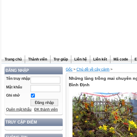
Trang chủ
Thành viên
Trợ giúp
Liên hệ
Liên kết
Mã code
E
Gốc
>
Chủ đề về cây cảnh
>
ĐĂNG NHẬP
Những làng trồng mai chuyên ngh
Tên truy nhập
Bình Định
Mật khẩu
Ghi nhớ
Quên mật khẩu
ĐK thành viên
TRUY CẬP ĐIỂM