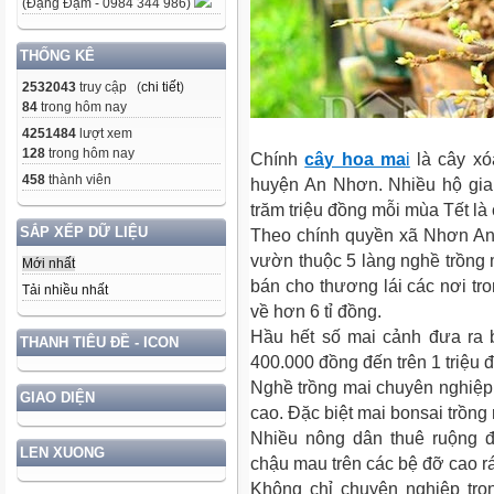
(Đặng Đạm - 0984 344 986)
THỐNG KÊ
2532043
truy cập (
chi tiết
)
84
trong hôm nay
4251484
lượt xem
128
trong hôm nay
Chính
cây hoa ma
i
là cây xó
458
thành viên
huyện An Nhơn. Nhiều hộ gi
trăm triệu đồng mỗi mùa Tết là
SẮP XẾP DỮ LIỆU
Theo chính quyền xã Nhơn An,
vườn thuộc 5 làng nghề trồng
Mới nhất
bán cho thương lái các nơi tr
Tải nhiều nhất
về hơn 6 tỉ đồng.
Hầu hết số mai cảnh đưa ra b
THANH TIÊU ĐỀ - ICON
400.000 đồng đến trên 1 triệu 
Nghề trồng mai chuyên nghiệp
GIAO DIỆN
cao. Đặc biệt mai bonsai trồng
Nhiều nông dân thuê ruộng đ
LEN XUONG
chậu mau trên các bệ đỡ cao r
Không chỉ chuyên nghiệp tro