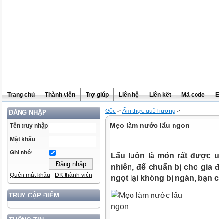
Trang chủ
Thành viên
Trợ giúp
Liên hệ
Liên kết
Mã code
E
Gốc
>
Ẩm thực quê hương
>
ĐĂNG NHẬP
Mẹo làm nước lẩu ngon
Tên truy nhập
Mật khẩu
Ghi nhớ
Lẩu luôn là món rất được ư
nhiên, để chuẩn bị cho gia
Quên mật khẩu
ĐK thành viên
ngọt lại không bị ngán, bạn 
TRUY CẬP ĐIỂM