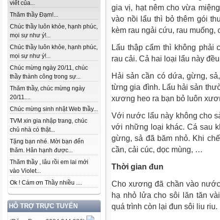
viết của...
gia vị, hạt nêm cho vừa miệng
Thăm thầy Đạm!...
vào nồi lẩu thì bỏ thêm gói 
Chúc thầy luôn khỏe, hạnh phúc,
kèm rau ngải cứu, rau muống, c
mọi sự như ý!...
Lẩu thập cẩm thì không phải 
Chúc thầy luôn khỏe, hạnh phúc,
mọi sự như ý!...
rau cải. Cả hai loại lẩu này đ
Chúc mừng ngày 20/11, chúc
Hải sản cần có dứa, gừng, sả, 
thầy thành công trong sự...
từng gia đình. Lẩu hải sản thư
Thăm thầy, chúc mừng ngày
20/11....
xương heo ra bạn bỏ luôn xương
Chúc mừng sinh nhật Web thầy...
Với nước lẩu này không cho sả
TVM xin gia nhập trang, chúc
với những loại khác. Cá sau khi
chủ nhà có thật...
gừng, sả đã băm nhỏ. Khi chế 
Tặng bạn nhé. Mời bạn đến
cần, cải cúc, dọc mùng, …
thăm. Hân hạnh được...
Thăm thầy , lâu rồi em lai mới
Thời gian đun
vào Violet...
Ok ! Cám ơn Thầy nhiều ....
Cho xương đã chần vào nước l
hạ nhỏ lửa cho sôi lăn tăn vài
quá trình còn lại đun sôi liu riu.
HỖ TRỢ TRỰC TUYẾN