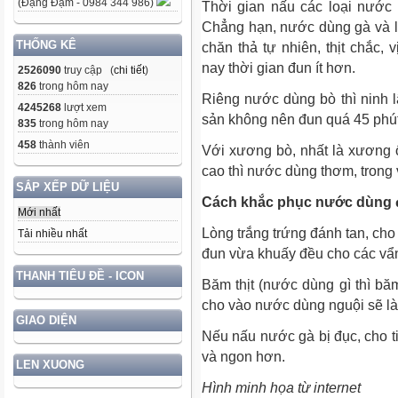
(Đặng Đạm - 0984 344 986)
Thời gian nấu các loại nước 
Chẳng hạn, nước dùng gà và lợ
THỐNG KÊ
chăn thả tự nhiên, thịt chắc,
nay thời gian đun ít hơn.
2526090
truy cập (
chi tiết
)
826
trong hôm nay
Riêng nước dùng bò thì ninh l
4245268
lượt xem
sản không nên đun quá 45 phút
835
trong hôm nay
458
thành viên
Với xương bò, nhất là xương ố
cao thì nước dùng thơm, trong
SẮP XẾP DỮ LIỆU
Cách khắc phục nước dùng 
Mới nhất
Lòng trắng trứng đánh tan, cho
Tải nhiều nhất
đun vừa khuấy đều cho các vẩn
THANH TIÊU ĐỀ - ICON
Băm thịt (nước dùng gì thì băm
cho vào nước dùng nguội sẽ l
GIAO DIỆN
Nếu nấu nước gà bị đục, cho 
và ngon hơn.
LEN XUONG
Hình minh họa từ internet