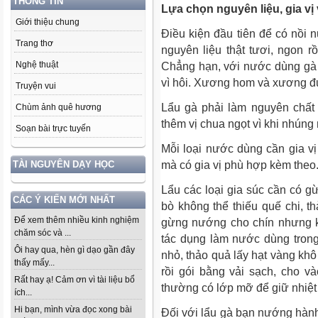
THÔNG TIN
Lựa chọn nguyên liệu, gia vị
Giới thiệu chung
Điều kiện đầu tiên để có nồi n
Trang thơ
nguyên liệu thật tươi, ngon r
Nghệ thuật
Chẳng hạn, với nước dùng gà
vì hôi. Xương hom và xương đu
Truyện vui
Lẩu gà phải làm nguyên chất
Chùm ảnh quê hương
thêm vị chua ngọt vì khi nhúng
Soạn bài trực tuyến
Mỗi loại nước dùng cần gia vị 
mà có gia vị phù hợp kèm theo
TÀI NGUYÊN DẠY HỌC
Lẩu các loại gia súc cần có g
CÁC Ý KIẾN MỚI NHẤT
bò không thể thiếu quế chi, t
Để xem thêm nhiều kinh nghiệm
gừng nướng cho chín nhưng k
chăm sóc và ...
tác dụng làm nước dùng trong
Ôi hay qua, hèn gì dạo gần đây
nhỏ, thảo quả lấy hạt vàng khô
thấy mấy...
rồi gói bằng vải sạch, cho 
Rất hay ạ! Cảm ơn vì tài liệu bổ
thường có lớp mỡ để giữ nhiệt
ích...
Hi bạn, mình vừa đọc xong bài
Đối với lẩu gà bạn nướng hàn