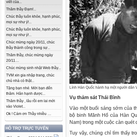
viết của...
Thăm thầy Đạm!...
Chúc thầy luôn khỏe, hạnh phúc,
mọi sự như ý!...
Chúc thầy luôn khỏe, hạnh phúc,
mọi sự như ý!...
Chúc mừng ngày 20/11, chúc
thầy thành công trong sự...
Thăm thầy, chúc mừng ngày
20/11....
Chúc mừng sinh nhật Web thầy...
TVM xin gia nhập trang, chúc
chủ nhà có thật...
Lính Hàn Quốc hành hạ một người dân 
Tặng bạn nhé. Mời bạn đến
thăm. Hân hạnh được...
Vụ thảm sát Thái Bình
Thăm thầy , lâu rồi em lai mới
vào Violet...
Vào một buổi sáng sớm của t
Ok ! Cám ơn Thầy nhiều ....
bộ binh Mãnh Hổ của Hàn Quố
Nam) trong một cuộc càn quét c
HỖ TRỢ TRỰC TUYẾN
Tuy vậy, chúng chỉ tìm thấy tr