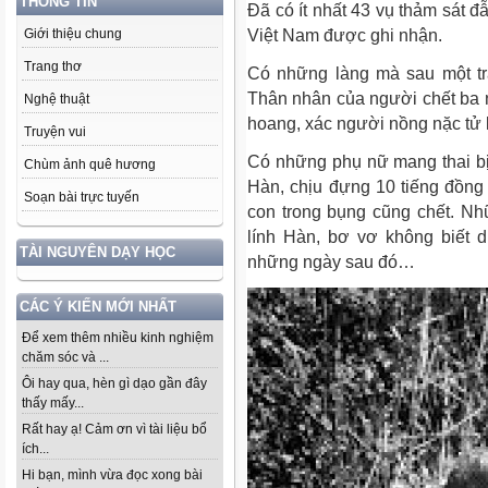
THÔNG TIN
Đã có ít nhất 43 vụ thảm sát 
Việt Nam được ghi nhận.
Giới thiệu chung
Trang thơ
Có những làng mà sau một tr
Thân nhân của người chết ba ng
Nghệ thuật
hoang, xác người nồng nặc tử k
Truyện vui
Có những phụ nữ mang thai bị
Chùm ảnh quê hương
Hàn, chịu đựng 10 tiếng đồng h
Soạn bài trực tuyến
con trong bụng cũng chết. Nh
lính Hàn, bơ vơ không biết d
TÀI NGUYÊN DẠY HỌC
những ngày sau đó…
CÁC Ý KIẾN MỚI NHẤT
Để xem thêm nhiều kinh nghiệm
chăm sóc và ...
Ôi hay qua, hèn gì dạo gần đây
thấy mấy...
Rất hay ạ! Cảm ơn vì tài liệu bổ
ích...
Hi bạn, mình vừa đọc xong bài