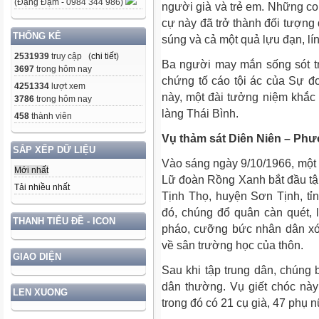
(Đặng Đạm - 0984 344 986)
người già và trẻ em. Những co
cự này đã trở thành đối tượng 
THỐNG KÊ
súng và cả một quả lựu đạn, l
2531939
truy cập (
chi tiết
)
Ba người may mắn sống sót tr
3697
trong hôm nay
chứng tố cáo tội ác của Sự đ
4251334
lượt xem
này, một đài tưởng niệm khắc
3786
trong hôm nay
làng Thái Bình.
458
thành viên
Vụ thảm sát Diên Niên – Phư
SẮP XẾP DỮ LIỆU
Vào sáng ngày 9/10/1966, một t
Mới nhất
Lữ đoàn Rồng Xanh bắt đầu tập
Tải nhiều nhất
Tịnh Thọ, huyện Sơn Tịnh, t
đó, chúng đổ quân càn quét, 
THANH TIÊU ĐỀ - ICON
pháo, cưỡng bức nhân dân xó
về sân trường học của thôn.
GIAO DIỆN
Sau khi tập trung dân, chúng
dân thường. Vụ giết chóc này
LEN XUONG
trong đó có 21 cụ già, 47 phụ n