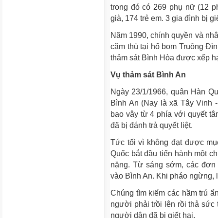
trong đó có 269 phụ nữ (12 p
già, 174 trẻ em. 3 gia đình bị g
Năm 1990, chính quyền và nhâ
căm thù tại hố bom Truông Đình 
thảm sát Bình Hòa được xếp hạ
Vụ thảm sát Bình An
Ngày 23/1/1966, quân Hàn Qu
Bình An (Nay là xã Tây Vinh 
bao vây từ 4 phía với quyết tâ
đã bị đánh trả quyết liệt.
Tức tối vì không đạt được mục
Quốc bắt đầu tiến hành một ch
nặng. Từ sáng sớm, các đơn 
vào Bình An. Khi pháo ngừng, 
Chúng tìm kiếm các hầm trú ẩn
người phải trồi lên rồi thả sức
người dân đã bị giết hại.