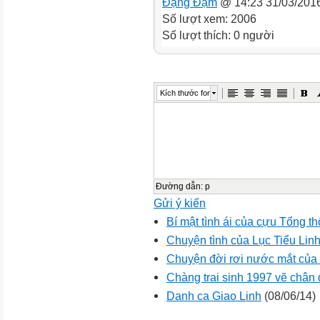
Đặng Đạm
@ 14:23 31/03/201
Số lượt xem: 2006
Số lượt thích: 0 người
Kích thước font
Đường dẫn
:
p
Gửi ý kiến
Bí mật tình ái của cựu Tổng th
Chuyện tình của Lục Tiểu Lin
Chuyện đời rơi nước mắt của
Chàng trai sinh 1997 vẽ chân 
Danh ca Giao Linh
(08/06/14)