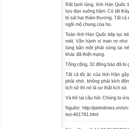
Rất lạnh lùng, lính Hàn Quốc 
lựu đạn xuống hầm. Có tất thảy
bị sát hại thảm thương. Tất cả
ngôi mộ chung của họ.
Toán lính Hàn Quốc tiếp tục k
mét. Vẫn hành vi man rợ như
lùng bắn một phát súng lại n
khác đã thiệt mạng.
Tổng cộng, 32 đồng bào đã bị g
Tất cả tội ác của lính Hàn gâ
phải nhớ, không phải kích độn
lịch sử thì nó là sự thật lịch sử.
Và trở lại câu hỏi: Chúng ta ứn
Nguồn: http://petrotimes.vn/xi
troi-401781.html