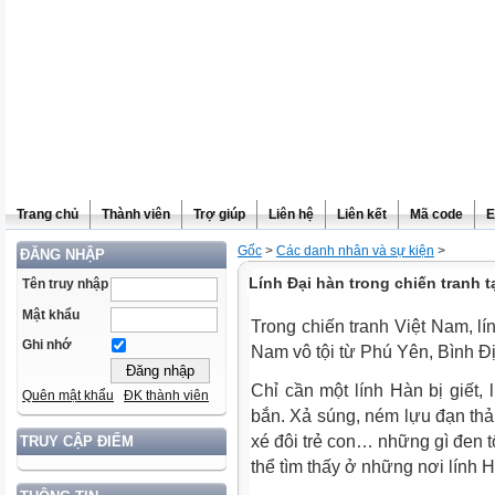
Trang chủ
Thành viên
Trợ giúp
Liên hệ
Liên kết
Mã code
E
Gốc
>
Các danh nhân và sự kiện
>
ĐĂNG NHẬP
Lính Đại hàn trong chiến tranh t
Tên truy nhập
Mật khẩu
Trong chiến tranh Việt Nam, lí
Ghi nhớ
Nam vô tội từ Phú Yên, Bình Đ
Chỉ cần một lính Hàn bị giết,
Quên mật khẩu
ĐK thành viên
bắn. Xả súng, ném lựu đạn thả
xé đôi trẻ con… những gì đen t
TRUY CẬP ĐIỂM
thể tìm thấy ở những nơi lính H