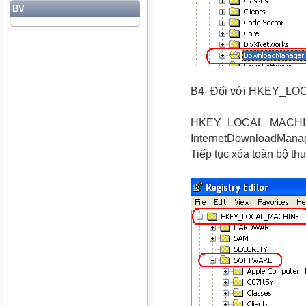
BV
B4- Đối với HKEY_L
HKEY_LOCAL_M
InternetDownloadMana
Tiếp tục xóa toàn bộ t