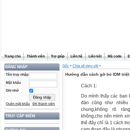
Trang chủ
Thành viên
Trợ giúp
Liên hệ
Liên kết
Mã code
E
Gốc
>
Chia sẽ mẹo vặt
>
ĐĂNG NHẬP
Hướng dẫn cách gỡ bỏ IDM triệt
Tên truy nhập
Mật khẩu
Cách 1:
Ghi nhớ
Do mình thấy các bạn k
đàn cũng như nhiều 
Quên mật khẩu
ĐK thành viên
chung,không rõ ràn
không,cho nên mình xin 
TRUY CẬP ĐIỂM
thể đây chỉ là 1 cách t
cam đoan đây là phươn