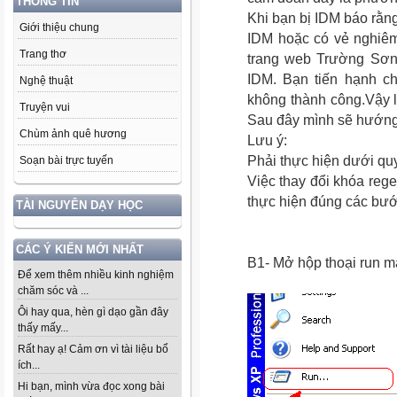
THÔNG TIN
Khi bạn bị IDM báo rằn
Giới thiệu chung
IDM hoặc có vẻ nghiêm
Trang thơ
trang web Trường Sơn
IDM. Bạn tiến hạnh ch
Nghệ thuật
không thành công.Vậy l
Truyện vui
Sau đây mình sẽ hướng
Chùm ảnh quê hương
Lưu ý:
Phải thực hiện dưới qu
Soạn bài trực tuyến
Việc thay đổi khóa reg
thực hiện đúng các bư
TÀI NGUYÊN DẠY HỌC
CÁC Ý KIẾN MỚI NHẤT
B1- Mở hộp thoại run m
Để xem thêm nhiều kinh nghiệm
chăm sóc và ...
Ôi hay qua, hèn gì dạo gần đây
thấy mấy...
Rất hay ạ! Cảm ơn vì tài liệu bổ
ích...
Hi bạn, mình vừa đọc xong bài