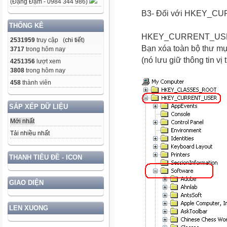
(Đặng Đạm - 0984 344 986)
B3- Đối với HKEY_
THỐNG KÊ
HKEY_CURRENT_USER 
2531959
truy cập (
chi tiết
)
Bạn xóa toàn bộ thư 
3717
trong hôm nay
(nó lưu giữ thông tin vị 
4251356
lượt xem
3808
trong hôm nay
458
thành viên
SẮP XẾP DỮ LIỆU
Mới nhất
Tải nhiều nhất
THANH TIÊU ĐỀ - ICON
GIAO DIỆN
LEN XUONG