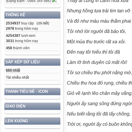
Thấy ai cũng ví cánh hoa xưa
(Đặng Đạm - 0984 344 986)
Nhưng hồng tựa trái tim tan v
THỐNG KÊ
Và đỏ như màu máu thắm pha
2534937
truy cập (
chi tiết
)
2978
trong hôm nay
Tôi nhớ lời người đã bảo tôi,
4254387
lượt xem
3031
trong hôm nay
Một mùa thu trước rất xa xôi.
458
thành viên
Đến nay tôi hiểu thì tôi đã
Làm lỡ tình duyên cũ mất rồi!
SẮP XẾP DỮ LIỆU
Mới nhất
Tôi sợ chiều thu phớt nắng m
Tải nhiều nhất
Chiều thu hoa đỏ rụng, chiều t
THANH TIÊU ĐỀ - ICON
Gió về lạnh lẽo chân mây vắn
Người ấy sang sông đứng ngó
GIAO DIỆN
Nếu biết rằng tôi đã lấy chồng
LEN XUONG
Trời ơi, người ấy có buồn khô