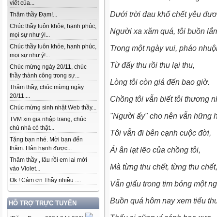
viết của...
Dưới trời đau khổ chết yêu đư
Thăm thầy Đạm!...
Chúc thầy luôn khỏe, hạnh phúc,
Người xa xăm quá, tôi buồn l
mọi sự như ý!...
Chúc thầy luôn khỏe, hạnh phúc,
Trong một ngày vui, pháo nh
mọi sự như ý!...
Từ đấy thu rồi thu lại thu,
Chúc mừng ngày 20/11, chúc
thầy thành công trong sự...
Lòng tôi còn giá đến bao giờ.
Thăm thầy, chúc mừng ngày
20/11....
Chồng tôi vẫn biết tôi thương
Chúc mừng sinh nhật Web thầy...
"Người ấy" cho nên vẫn hững
TVM xin gia nhập trang, chúc
chủ nhà có thật...
Tôi vẫn đi bên cạnh cuộc đời,
Tặng bạn nhé. Mời bạn đến
thăm. Hân hạnh được...
Ái ân lạt lẽo của chồng tôi,
Thăm thầy , lâu rồi em lai mới
Mà từng thu chết, từng thu chế
vào Violet...
Ok ! Cám ơn Thầy nhiều ....
Vẫn giấu trong tim bóng một n
Buồn quá hôm nay xem tiểu t
HỖ TRỢ TRỰC TUYẾN