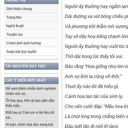
THÔNG TIN
Người ấy thường hay ngắm lạ
Giới thiệu chung
Dải đường xa vút bóng chiều 
Trang thơ
Và phương trời thẳm mờ sương
Nghệ thuật
Truyện vui
Tay
vít dây hoa trắng chạnh lò
Chùm ảnh quê hương
Người ấy thường hay vuốt tóc t
Soạn bài trực tuyến
Thở dài trong lúc thấy tôi vui.
Bảo rằng “Hoa giống như tim 
TÀI NGUYÊN DẠY HỌC
Anh sợ tình ta cũng vỡ thôi.”
CÁC Ý KIẾN MỚI NHẤT
Thuở ấy nào tôi đã hiểu gì,
Để xem thêm nhiều kinh nghiệm
chăm sóc và ...
Cánh hoa tan tác của sinh ly,
Ôi hay qua, hèn gì dạo gần đây
thấy mấy...
Cho nên cười đáp: “Mầu hoa t
Rất hay ạ! Cảm ơn vì tài liệu bổ
Là chút lòng trong chẳng biến 
ích...
Hi bạn, mình vừa đọc xong bài
Đâu biết lần đi một lỡ làng