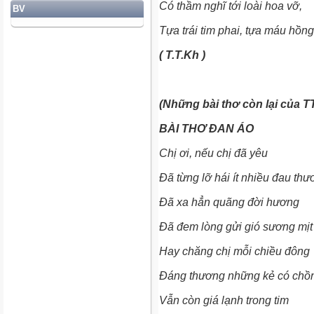
Có thầm nghĩ tới loài hoa vỡ,
BV
Tựa trái tim phai, tựa máu hồng
( T.T.Kh )
(Những bài thơ còn lại của 
BÀI THƠ ĐAN ÁO
Chị ơi, nếu chị đã yêu
Đã từng lỡ hái ít nhiều đau th
Đã xa hẳn quãng đời hương
Đã đem lòng gửi gió sương mị
Hay chăng chị mỗi chiều đông
Đáng thương những kẻ có chồ
Vẫn còn giá lạnh trong tim