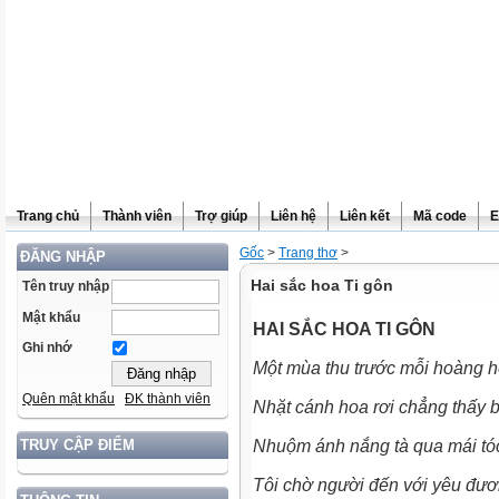
Trang chủ
Thành viên
Trợ giúp
Liên hệ
Liên kết
Mã code
E
Gốc
>
Trang thơ
>
ĐĂNG NHẬP
Hai sắc hoa Ti gôn
Tên truy nhập
Mật khẩu
HAI SẮC HOA TI GÔN
Ghi nhớ
Một mùa thu trước mỗi hoàng
Quên mật khẩu
ĐK thành viên
Nhặt cánh hoa rơi chẳng thấy
Nhuộm ánh nắng tà qua mái t
TRUY CẬP ĐIỂM
Tôi chờ người đến với yêu đ