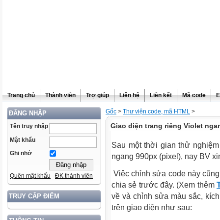
Trang chủ
Thành viên
Trợ giúp
Liên hệ
Liên kết
Mã code
E
Gốc
>
Thư viện code, mã HTML
>
ĐĂNG NHẬP
Giao diện trang riêng Violet ng
Tên truy nhập
Mật khẩu
Sau một thời gian thử nghiệm 
Ghi nhớ
ngang 990px (pixel), nay BV xi
Việc chỉnh sửa code này cũng
Quên mật khẩu
ĐK thành viên
chia sẻ trước đây. (Xem thêm
về và chỉnh sửa màu sắc, kích
TRUY CẬP ĐIỂM
trên giao diện như sau: