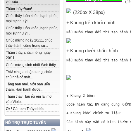
(19
viết của...
Thăm thầy Đạm!...
(220px X 38px)
Chúc thầy luôn khỏe, hạnh phúc,
mọi sự như ý!...
+ Khung trên khối chính:
Chúc thầy luôn khỏe, hạnh phúc,
mọi sự như ý!...
Chúc mừng ngày 20/11, chúc
thầy thành công trong sự...
+ Khung dưới khối chính:
Thăm thầy, chúc mừng ngày
20/11....
Chúc mừng sinh nhật Web thầy...
TVM xin gia nhập trang, chúc
chủ nhà có thật...
Tặng bạn nhé. Mời bạn đến
thăm. Hân hạnh được...
Thăm thầy , lâu rồi em lai mới
vào Violet...
Ok ! Cám ơn Thầy nhiều ....
HỖ TRỢ TRỰC TUYẾN