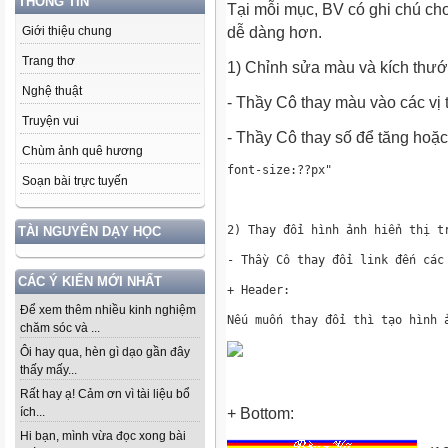
THÔNG TIN
Tại mỗi mục, BV có ghi chú ch
dễ dàng hơn.
Giới thiệu chung
Trang thơ
1) Chỉnh sửa màu và kích thướ
Nghệ thuật
- Thầy Cô thay màu vào các vị 
Truyện vui
- Thầy Cô thay số để tăng hoặc 
Chùm ảnh quê hương
Soạn bài trực tuyến
TÀI NGUYÊN DẠY HỌC
CÁC Ý KIẾN MỚI NHẤT
Để xem thêm nhiều kinh nghiệm
chăm sóc và ...
Ôi hay qua, hèn gì dạo gần đây
thấy mấy...
Rất hay ạ! Cảm ơn vì tài liệu bổ
+ Bottom:
ích...
Hi bạn, mình vừa đọc xong bài