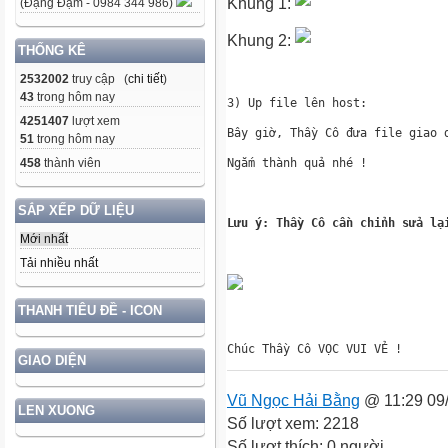
Khung 1:
(Đặng Đạm - 0984 344 986)
Khung 2:
THỐNG KÊ
2532002
truy cập (
chi tiết
)
43
trong hôm nay
4251407
lượt xem
51
trong hôm nay
458
thành viên
SẮP XẾP DỮ LIỆU
Lưu ý
: 
Thầy Cô cần chỉnh sửa lạ
Mới nhất
Tải nhiều nhất
THANH TIÊU ĐỀ - ICON
GIAO DIỆN
Vũ Ngọc Hải Bằng
@ 11:29 09
LEN XUONG
Số lượt xem: 2218
Số lượt thích: 0 người