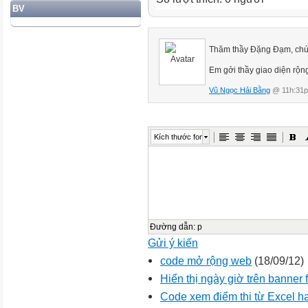
BV
Thăm thầy Đặng Đạm, chúc
Em gởi thầy giao diện rộn
Vũ Ngọc Hải Bằng
@ 11h:31p
Kích thước font
Đường dẫn
:
p
Gửi ý kiến
code mở rộng web
(18/09/12)
Hiển thị ngày giờ trên banner 
Code xem điểm thi từ Excel hay