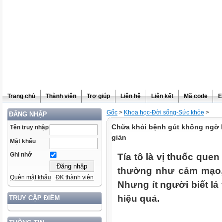
Trang chủ
Thành viên
Trợ giúp
Liên hệ
Liên kết
Mã code
E
Gốc
>
Khoa học-Đời sống-Sức khỏe
>
ĐĂNG NHẬP
Chữa khỏi bệnh gút không ngờ b
Tên truy nhập
giản
Mật khẩu
Ghi nhớ
Tía tô là vị thuốc qu
thường như cảm mạo,
Quên mật khẩu
ĐK thành viên
Nhưng ít người biết lá
hiệu quả.
TRUY CẬP ĐIỂM