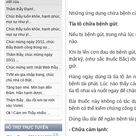
viết của...
Thăm thầy Đạm!...
Những ứng dụng chữa bệnh của
Chúc thầy luôn khỏe, hạnh phúc,
mọi sự như ý!...
Tía tô chữa bệnh gút:
Chúc thầy luôn khỏe, hạnh phúc,
Nếu bị bệnh gút, trong nhà lúc 
mọi sự như ý!...
nào.
Chúc mừng ngày 20/11, chúc
thầy thành công trong sự...
Khi bị lên cơn đau do bệnh gút,
Thăm thầy, chúc mừng ngày
thật kỹ, (như sắc thuốc Bắc) r
20/11....
giờ.
Chúc mừng sinh nhật Web thầy...
TVM xin gia nhập trang, chúc
Hàng ngày dùng lá tía tô ăn
chủ nhà có thật...
bệnh tái phát. Lúc nào thấy c
Tặng bạn nhé. Mời bạn đến
tía tô nhai và nuốt ngay để chặ
thăm. Hân hạnh được...
Thăm thầy , lâu rồi em lai mới
Bài thuốc này không có tác d
vào Violet...
bệnh có thể kiểm chứng công d
Ok ! Cám ơn Thầy nhiều ....
Dùng lâu dài để ngăn bệnh tái 
HỖ TRỢ TRỰC TUYẾN
- Chữa cảm lạnh: