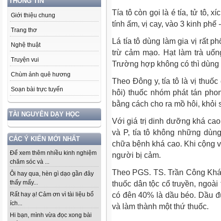
THÔNG TIN
Tía tô còn gọi là é tía, tử tô, xí
Giới thiệu chung
tính ấm, vị cay, vào 3 kinh phế 
Trang thơ
Lá tía tô dùng làm gia vị rất p
Nghệ thuật
trừ cảm mạo. Hạt làm trà uống
Truyện vui
Trường hợp không có thì dùng 
Chùm ảnh quê hương
Theo Đông y, tía tô là vị thuố
Soạn bài trực tuyến
hôi) thuốc nhóm phát tán ph
bằng cách cho ra mồ hôi, khỏi s
TÀI NGUYÊN DẠY HỌC
Với giá trị dinh dưỡng khá cao
và P, tía tô không những dùn
CÁC Ý KIẾN MỚI NHẤT
chữa bệnh khá cao. Khi cộng v
Để xem thêm nhiều kinh nghiệm
người bị cảm.
chăm sóc và ...
Theo PGS. TS. Trần Công Khán
Ôi hay qua, hèn gì dạo gần đây
thấy mấy...
thuốc dân tộc cổ truyền, ngoài tá
có đên 40% là dầu béo. Dầu đư
Rất hay ạ! Cảm ơn vì tài liệu bổ
ích...
và làm thành một thứ thuốc.
Hi bạn, mình vừa đọc xong bài