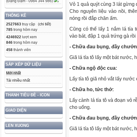
(Đặng Đạm - 0984 344 986)
Vỏ 1 quả quýt cùng 3 lát gừng 
Cho nguyên liệu vào nồi, thê
THỐNG KÊ
nóng rồi đắp chăn ấm.
2527663
truy cập (
chi tiết
)
Cũng có thể lấy 1 nắm lá tía t
785
trong hôm nay
vào bát, đập 1 quả trứng gà rồ
4246922
lượt xem
846
trong hôm nay
- Chữa đau bụng, đầy chướn
458
thành viên
Giã lá tía tô lấy một bát nước,
SẮP XẾP DỮ LIỆU
- Chữa ngộ độc cua:
Mới nhất
Lấy tía tô giã nhỏ vắt lấy nướ
Tải nhiều nhất
- Chữa ho, tức thở:
THANH TIÊU ĐỀ - ICON
Lấy cành lá tía tô và đoạn vỏ 
cho uống.
GIAO DIỆN
- Chữa đau bụng, đầy chướn
LEN XUONG
Giã lá tía tô lấy một bát nước,