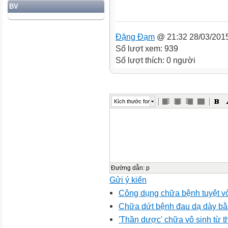
BV
Đặng Đạm
@ 21:32 28/03/201
Số lượt xem: 939
Số lượt thích: 0 người
Kích thước font
Đường dẫn
:
p
Gửi ý kiến
Công dụng chữa bệnh tuyệt v
Chữa dứt bệnh đau dạ dày bằn
'Thần dược' chữa vô sinh từ t