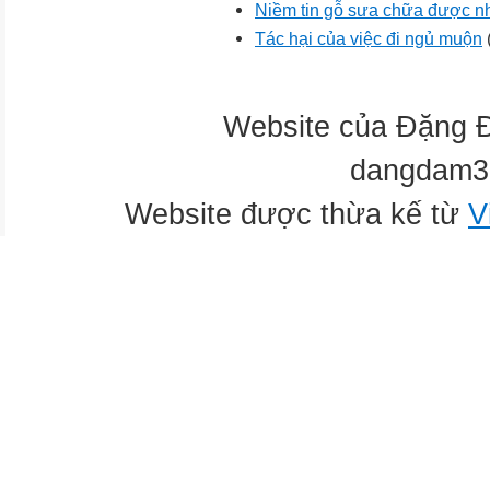
Niềm tin gỗ sưa chữa được nh
Tác hại của việc đi ngủ muộn
Website của Đặng 
dangdam3
Website được thừa kế từ
V