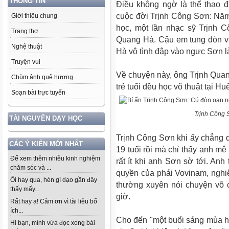
THÔNG TIN
Điều không ngờ là thể thao 
cuộc đời Trịnh Công Sơn: Nă
Giới thiệu chung
học, một lần nhạc sỹ Trịnh C
Trang thơ
Quang Hà. Cậu em tung đòn va
Nghệ thuật
Hà vô tình đập vào ngực Sơn 
Truyện vui
Về chuyện này, ông Trịnh Quan
Chùm ảnh quê hương
trẻ tuổi đều học võ thuật tại Hu
Soạn bài trực tuyến
Tr
ịnh C
ông 
TÀI NGUYÊN DẠY HỌC
Trịnh Công Sơn khi ấy chẳng 
CÁC Ý KIẾN MỚI NHẤT
19 tuổi rồi mà chỉ thấy anh mê
Để xem thêm nhiều kinh nghiệm
rất ít khi anh Sơn sờ tới. An
chăm sóc và ...
quyền của phái Vovinam, nghi
Ôi hay qua, hèn gì dạo gần đây
thường xuyên nói chuyện võ 
thấy mấy...
giờ.
Rất hay ạ! Cảm ơn vì tài liệu bổ
ích...
Cho đến "một buổi sáng mùa h
Hi bạn, mình vừa đọc xong bài