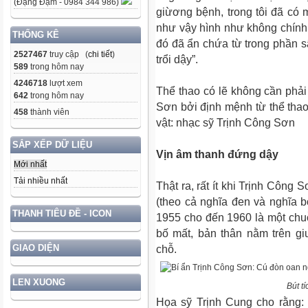
(Đặng Đạm - 0984 344 986)
giừơng bệnh, trong tôi đã có
như vậy hình như không chính
THỐNG KÊ
đó đã ẩn chứa từ trong phần s
2527467
truy cập (
chi tiết
)
trổi dậy”.
589
trong hôm nay
4246718
lượt xem
Thể thao có lẽ không cần phải
642
trong hôm nay
Sơn bởi định mệnh từ thể th
458
thành viên
vật: nhạc sỹ Trịnh Công Sơn
SẮP XẾP DỮ LIỆU
Vịn âm thanh đứng dậy
Mới nhất
Tải nhiều nhất
Thật ra, rất ít khi Trịnh Công
(theo cả nghĩa đen và nghĩa b
THANH TIÊU ĐỀ - ICON
1955 cho đến 1960 là một chu
bố mất, bản thân nằm trên g
GIAO DIỆN
chỗ.
LEN XUONG
Bút tí
Họa sỹ Trịnh Cung cho rằng: