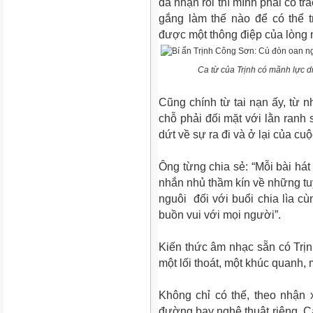
đã nhận rồi thì mình phải có tr
gắng làm thế nào để có thể 
được một thông điệp của lòng 
Ca từ của Trịnh có mãnh lực 
Cũng chính từ tai nạn ấy, từ 
chỗ phải đối mặt với lằn ranh 
dứt về sự ra đi và ở lại của cu
Ông từng chia sẻ: “Mỗi bài hát 
nhắn nhủ thầm kín về những tuy
nguôi đối với buổi chia lìa cù
buồn vui với mọi người”.
Kiến thức âm nhạc sẵn có Trị
một lối thoát, một khúc quanh,
Không chỉ có thế, theo nhận
đường bay nghệ thuật riêng. Ca