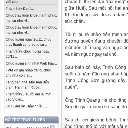
chuẩn bị thi lên đai "ma-rông
viết của...
giữa Huế). Sau một hồi hai an
Thăm thầy Đạm!...
Khi tôi dùng sức đưa cú đấm 
Chúc thầy luôn khỏe, hạnh phúc,
mọi sự như ý!...
sức chặn.
Chúc thầy luôn khỏe, hạnh phúc,
mọi sự như ý!...
Tôi rị lại, té nhào trên mình
Chúc mừng ngày 20/11, chúc
đường quyền đang chuyển độn
thầy thành công trong sự...
một đòn chí mạng vào ngực anh
Thăm thầy, chúc mừng ngày
và nằm ngục ngay tại chỗ.
20/11....
Chúc mừng sinh nhật Web thầy...
Sau biến cố này, Trịnh Công
TVM xin gia nhập trang, chúc
suốt cả năm đầu ông phải húp
chủ nhà có thật...
Trịnh Công Sơn gượng dậy đ
Tặng bạn nhé. Mời bạn đến
quên".
thăm. Hân hạnh được...
Thăm thầy , lâu rồi em lai mới
vào Violet...
Ông Trịnh Quang Hà cho rằng
Sơn từ giấc mơ võ sư sang đời
Ok ! Cám ơn Thầy nhiều ....
Sau khi rời giường bệnh, Tr
HỖ TRỢ TRỰC TUYẾN
ông từng thổ lộ với một vài n