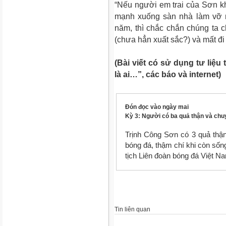
“Nếu người em trai của Sơn k
mạnh xuống sàn nhà làm vỡ 
năm, thì chắc chắn chúng ta c
(chưa hẳn xuất sắc?) và mất đ
(Bài viết có sử dụng tư liệu
là ai…”, các báo và internet)
Đ
ón
đ
ọc v
à
o ng
ày mai
K
ỳ 3:
Người có ba quả thận và chuy
Trịnh Công Sơn có 3 quả thận
bóng đá, thậm chí khi còn sốn
tịch Liên đoàn bóng đá Việt Na
Tin liên quan