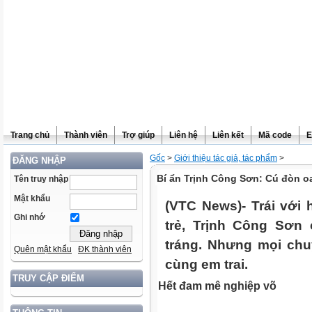
Trang chủ
Thành viên
Trợ giúp
Liên hệ
Liên kết
Mã code
E
Gốc
>
Giới thiệu tác giả, tác phẩm
>
ĐĂNG NHẬP
Bí ẩn Trịnh Công Sơn: Cú đòn oa
Tên truy nhập
Mật khẩu
(VTC News)- Trái với 
Ghi nhớ
trẻ, Trịnh Công Sơn
tráng. Nhưng mọi chu
Quên mật khẩu
ĐK thành viên
cùng em trai.
TRUY CẬP ĐIỂM
Hết đam mê nghiệp võ