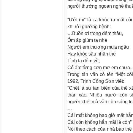
người thưởng ngoạn nghệ thu
“Ướt mi” là ca khúc ra mắt c
khi rời giường bệnh:
…Buồn ơi trong đêm thâu,
Ôm ấp giùm ta nhé
Người em thương mưa ngâu
Hay khóc sầu nhân thế
Tình ta đêm về,
Có ấm từng cơn mơ em chưa..
Trong tản văn có tên “Một cõ
1992, Trịnh Công Sơn viết:
“Chết là sự tan biến của thể x
thân xác. Nhiều người còn 
người chết mà vẫn còn sống tro
…
Cái mất không bao giờ mất hẳ
Cái còn không hẳn mãi là còn”
Nói theo cách của nhà báo thể 